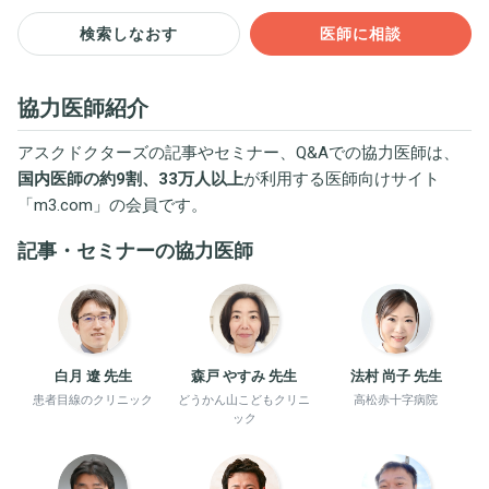
検索しなおす
医師に相談
協力医師紹介
アスクドクターズの記事やセミナー、Q&Aでの協力医師は、
国内医師の約9割、33万人以上
が利用する医師向けサイト
「
m3.com
」の会員です。
記事・セミナーの協力医師
白月 遼 先生
森戸 やすみ 先生
法村 尚子 先生
患者目線のクリニック
どうかん山こどもクリニ
高松赤十字病院
ック