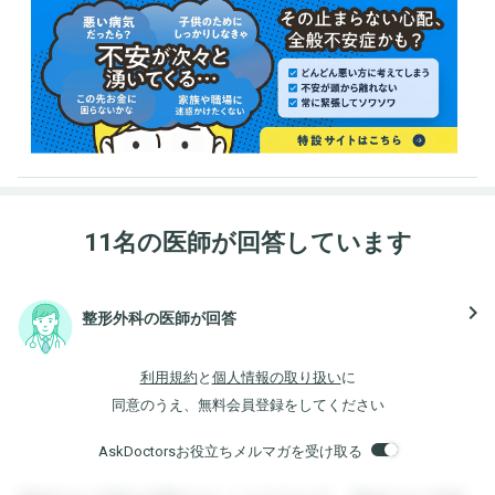
11名の医師が回答しています
navigate_next
整形外科の医師が回答
利用規約
と
個人情報の取り扱い
に
同意のうえ、無料会員登録をしてください
AskDoctorsお役立ちメルマガを受け取る