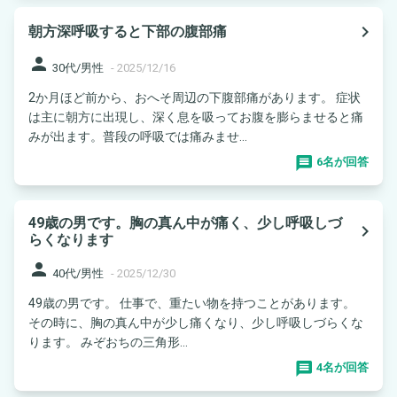
navigate_next
朝方深呼吸すると下部の腹部痛
person
30代/男性
-
2025/12/16
2か月ほど前から、おへそ周辺の下腹部痛があります。 症状
は主に朝方に出現し、深く息を吸ってお腹を膨らませると痛
みが出ます。普段の呼吸では痛みませ...
6名が回答
49歳の男です。胸の真ん中が痛く、少し呼吸しづ
navigate_next
らくなります
person
40代/男性
-
2025/12/30
49歳の男です。 仕事で、重たい物を持つことがあります。
その時に、胸の真ん中が少し痛くなり、少し呼吸しづらくな
ります。 みぞおちの三角形...
4名が回答