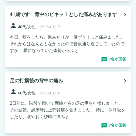
navigate_next
41歳です 背中のピキッ！とした痛みがあります
person
40代/女性
-
2026/01/17
本日、咳をしたら、胸あたりが一度ずき！っと痛みました。
それからはなんともなかったので普段通り過ごしていたので
すが、 横になっていた体勢からふと...
7名が回答
navigate_next
足の打撲後の背中の痛み
person
60代/女性
-
2026/01/10
2日前に、階段で躓いて両膝と右の足の甲を打撲しました。
その翌朝、起床時に上部背痛を覚えました。 特に、深呼吸を
したり、咳やおくび時に痛みま...
7名が回答