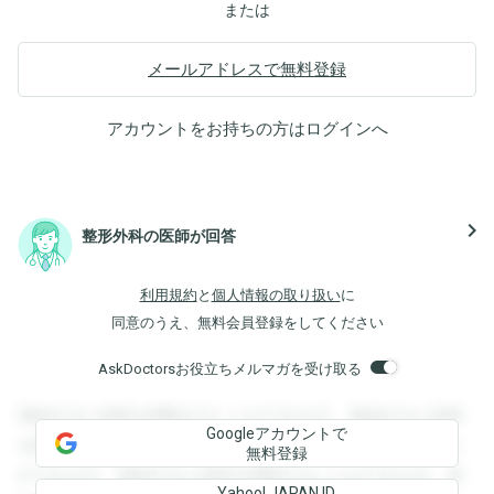
または
メールアドレスで無料登録
アカウントをお持ちの方は
ログイン
へ
navigate_next
整形外科の医師が回答
利用規約
と
個人情報の取り扱い
に
同意のうえ、無料会員登録をしてください
AskDoctorsお役立ちメルマガを受け取る
登録すると回答を閲覧することができます。登録すると回答
Googleアカウントで
を閲覧することができます。登録すると回答を閲覧すること
無料登録
ができます。登録すると回答を閲覧することができます。登
Yahoo! JAPAN ID