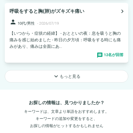
navigate_next
呼吸をすると胸(肺)がズキズキ痛い
person
10代/男性
-
2026/07/19
【いつから・症状の経緯】 - おとといの夜：息を吸うと胸の
痛みを感じ始めました - 昨日の夕方頃：呼吸をする時にも痛
みがあり、痛みは全面にあ...
12名が回答
keyboard_arrow_down
もっと見る
お探しの情報は、見つかりましたか？
キーワードは、文章より単語をおすすめします。
キーワードの追加や変更をすると、
お探しの情報がヒットするかもしれません