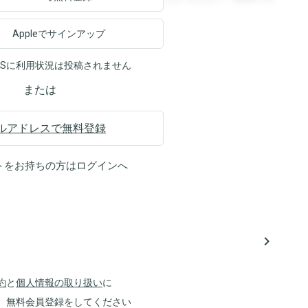
Appleでサインアップ
NSに利用状況は投稿されません
または
ルアドレスで無料登録
トをお持ちの方は
ログイン
へ
navigate_next
約
と
個人情報の取り扱い
に
、無料会員登録をしてください