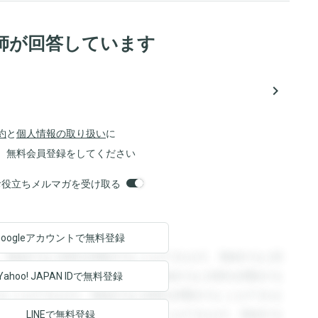
師が回答しています
navigate_next
約
と
個人情報の取り扱い
に
、無料会員登録をしてください
orsお役立ちメルマガを受け取る
Googleアカウントで
無料登録
。登録すると回答を閲覧することができます。登録すると回
回答を閲覧することができます。登録すると回答を閲覧する
Yahoo! JAPAN ID
で無料登録
ることができます。登録すると回答を閲覧することができま
ます。登録すると回答を閲覧することができます。登録する
LINEで無料登録