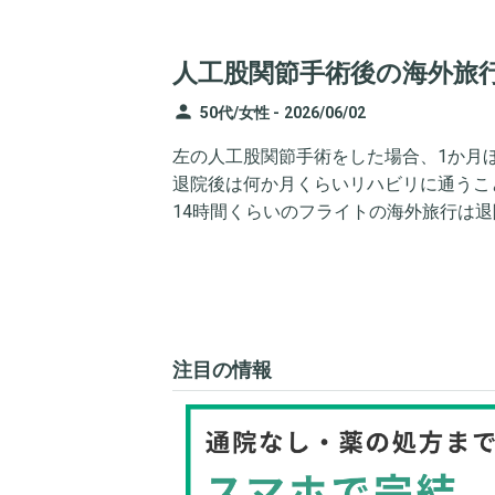
人工股関節手術後の海外旅
person
50代/女性 -
2026/06/02
左の人工股関節手術をした場合、1か月
退院後は何か月くらいリハビリに通うこ
14時間くらいのフライトの海外旅行は
注目の情報