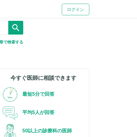
ログイン
search
章で検索する
今すぐ医師に相談できます
最短5分で回答
平均5人が回答
50以上の診療科の医師