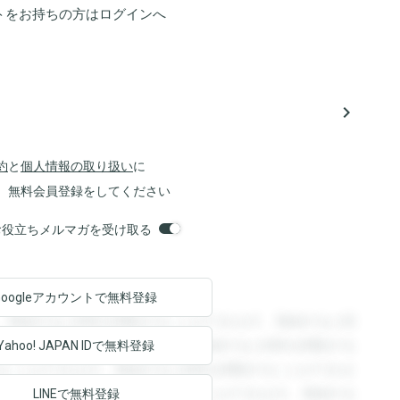
トをお持ちの方は
ログイン
へ
navigate_next
約
と
個人情報の取り扱い
に
、無料会員登録をしてください
orsお役立ちメルマガを受け取る
Googleアカウントで
無料登録
。登録すると回答を閲覧することができます。登録すると回
回答を閲覧することができます。登録すると回答を閲覧する
Yahoo! JAPAN ID
で無料登録
ることができます。登録すると回答を閲覧することができま
ます。登録すると回答を閲覧することができます。登録する
LINEで無料登録