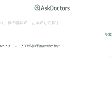
edit_note
文
リハビリ
人工股関節手術後の海外旅行