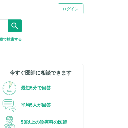
ログイン
search
章で検索する
今すぐ医師に相談できます
最短5分で回答
平均5人が回答
50以上の診療科の医師