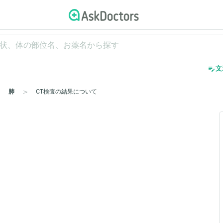
edit_note
文
肺
CT検査の結果について