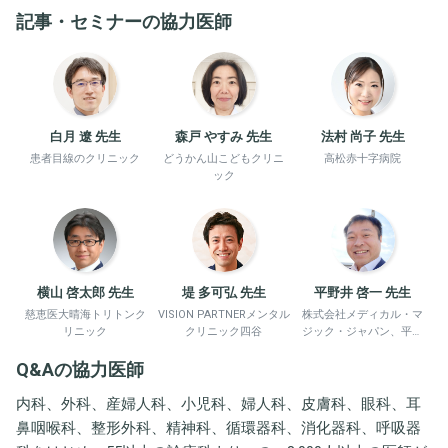
記事・セミナーの協力医師
白月 遼 先生
森戸 やすみ 先生
法村 尚子 先生
患者目線のクリニック
どうかん山こどもクリニ
高松赤十字病院
ック
横山 啓太郎 先生
堤 多可弘 先生
平野井 啓一 先生
慈恵医大晴海トリトンク
VISION PARTNERメンタル
株式会社メディカル・マ
リニック
クリニック四谷
ジック・ジャパン、平野
井労働衛生コンサルタン
Q&Aの協力医師
ト事務所
内科、外科、産婦人科、小児科、婦人科、皮膚科、眼科、耳
鼻咽喉科、整形外科、精神科、循環器科、消化器科、呼吸器