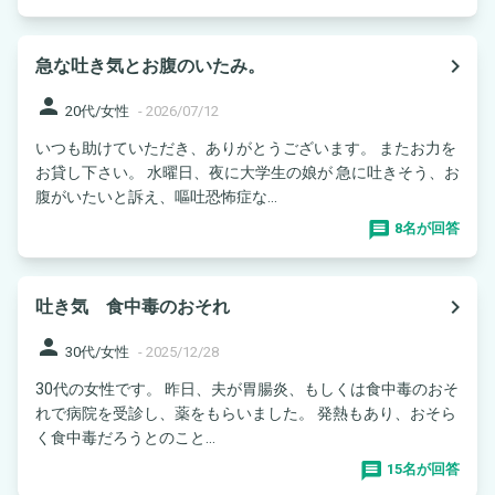
navigate_next
急な吐き気とお腹のいたみ。
person
20代/女性
-
2026/07/12
いつも助けていただき、ありがとうございます。 またお力を
お貸し下さい。 水曜日、夜に大学生の娘が 急に吐きそう、お
腹がいたいと訴え、嘔吐恐怖症な...
8名が回答
navigate_next
吐き気 食中毒のおそれ
person
30代/女性
-
2025/12/28
30代の女性です。 昨日、夫が胃腸炎、もしくは食中毒のおそ
れで病院を受診し、薬をもらいました。 発熱もあり、おそら
く食中毒だろうとのこと...
15名が回答