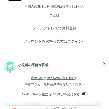
※個人のSNSに利用状況は投稿されません
または
メールアドレスで無料登録
アカウントをお持ちの方は
ログイン
へ
navigate_next
小児科の医師が回答
利用規約
と
個人情報の取り扱い
に
同意のうえ、無料会員登録をしてください
AskDoctorsお役立ちメルマガを受け取る
登録すると回答を閲覧することができます。登録すると回答
Googleアカウントで