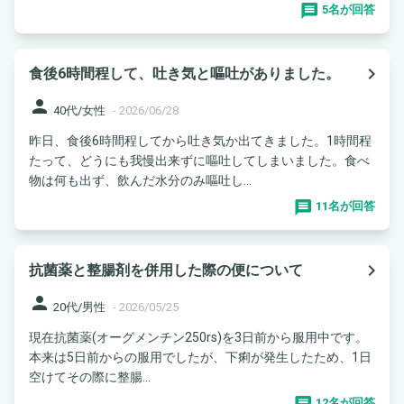
5名が回答
navigate_next
食後6時間程して、吐き気と嘔吐がありました。
person
40代/女性
-
2026/06/28
昨日、食後6時間程してから吐き気か出てきました。1時間程
たって、どうにも我慢出来ずに嘔吐してしまいました。食べ
物は何も出ず、飲んだ水分のみ嘔吐し...
11名が回答
navigate_next
抗菌薬と整腸剤を併用した際の便について
person
20代/男性
-
2026/05/25
現在抗菌薬(オーグメンチン250rs)を3日前から服用中です。
本来は5日前からの服用でしたが、下痢が発生したため、1日
空けてその際に整腸...
12名が回答