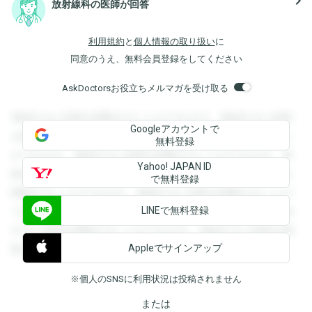
navigate_next
放射線科の医師が回答
利用規約
と
個人情報の取り扱い
に
同意のうえ、無料会員登録をしてください
AskDoctorsお役立ちメルマガを受け取る
登録すると回答を閲覧することができます。登録すると回答
Googleアカウントで
を閲覧することができます。登録すると回答を閲覧すること
無料登録
ができます。登録すると回答を閲覧することができます。登
Yahoo! JAPAN ID
録すると回答を閲覧することができます。登録すると回答を
で無料登録
閲覧することができます。登録すると回答を閲覧することが
LINEで無料登録
できます。登録すると回答を閲覧することができます。登録
すると回答を閲覧することができます。登録すると回答を閲
Appleでサインアップ
覧することができます。
※個人のSNSに利用状況は投稿されません
または