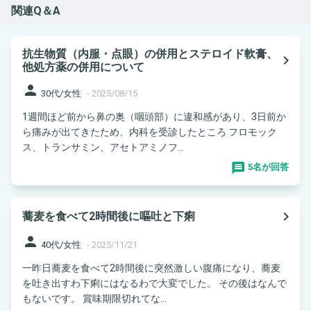
関連Q＆A
抗生物質（内服・点眼）の併用とステロイド軟膏、
navigate_next
他処方薬の併用について
person
30代/女性
-
2025/08/15
1週間ほど前から鼻の奥（咽頭部）に違和感があり、3日前か
ら痛みが出てきたため、内科を受診したところ フロモック
ス、トランサミン、アセトアミノフ...
5名が回答
navigate_next
蕎麦を食べて2時間後に嘔吐と下痢
person
40代/女性
-
2025/11/21
一昨日蕎麦を食べて2時間後に突然激しい腹痛になり、蕎麦
を吐き出すわ下痢にはなるわで大変でした。 その後はなんで
もないです。 賞味期限切れてな...