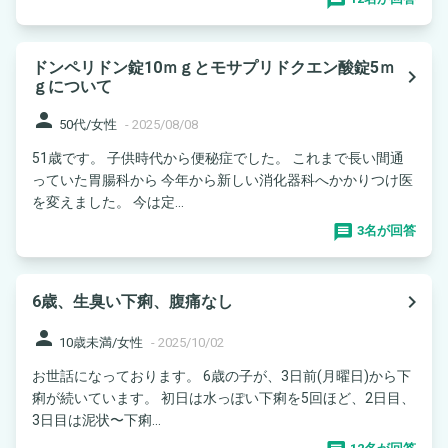
ドンペリドン錠10ｍｇとモサプリドクエン酸錠5ｍ
navigate_next
ｇについて
person
50代/女性
-
2025/08/08
51歳です。 子供時代から便秘症でした。 これまで長い間通
っていた胃腸科から 今年から新しい消化器科へかかりつけ医
を変えました。 今は定...
3名が回答
navigate_next
6歳、生臭い下痢、腹痛なし
person
10歳未満/女性
-
2025/10/02
お世話になっております。 6歳の子が、3日前(月曜日)から下
痢が続いています。 初日は水っぽい下痢を5回ほど、2日目、
3日目は泥状〜下痢...