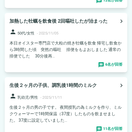
12名が回答
navigate_next
加熱した牡蠣を飲食後 2回嘔吐したが治まった
person
50代/女性
-
2025/11/05
本日オイスター専門店で大粒の焼き牡蠣を飲食 帰宅し飲食か
ら3時間した頃 突然の嘔吐 排便をもよおしました 通常の
排便でした 30分後再...
6名が回答
navigate_next
生後２ヶ月の子供、調乳後1時間のミルク
person
乳幼児/男性
-
2025/11/11
生後２ヶ月の男の子です。 夜間授乳の為ミルクを作り、ミル
クウォーマーで1時間保温（37度）したものを飲ませまし
た。 37度に設定していました...
11名が回答