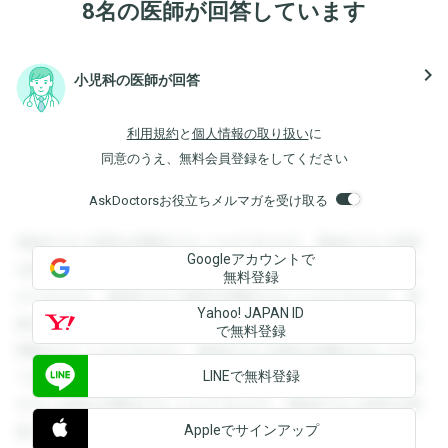
8名の医師が回答しています
navigate_next
小児科の医師が回答
利用規約
と
個人情報の取り扱い
に
同意のうえ、無料会員登録をしてください
AskDoctorsお役立ちメルマガを受け取る
登録すると回答を閲覧することができます。登録すると回答
Googleアカウントで
を閲覧することができます。登録すると回答を閲覧すること
無料登録
ができます。登録すると回答を閲覧することができます。登
Yahoo! JAPAN ID
録すると回答を閲覧することができます。登録すると回答を
で無料登録
閲覧することができます。登録すると回答を閲覧することが
LINEで無料登録
できます。登録すると回答を閲覧することができます。登録
すると回答を閲覧することができます。登録すると回答を閲
Appleでサインアップ
覧することができます。