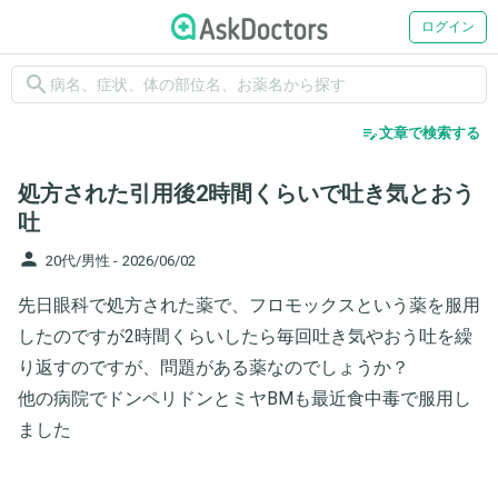
ログイン
search
edit_note
文章で検索する
処方された引用後2時間くらいで吐き気とおう
吐
person
20代/男性 -
2026/06/02
先日眼科で処方された薬で、フロモックスという薬を服用
したのですが2時間くらいしたら毎回吐き気やおう吐を繰
り返すのですが、問題がある薬なのでしょうか？
他の病院でドンペリドンとミヤBMも最近食中毒で服用し
ました