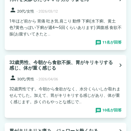
person
20代/女性
-
2026/03/12
1年ほど前から 胃痛 吐き気 肩こり 動悸 下痢(水下痢、黄土
色?黄色っぽい下痢が週4〜5回くらいあります) 満腹感 食欲不
振(お腹すいてきたと...
11名が回答
32歳男性、今朝から食欲不振、胃がキリキリする
navigate_next
感じ、体が重く感じる
person
30代/男性
-
2026/04/06
32歳男性です。今朝から食欲がなく、水分くらいしか取れま
せんでした。加えて、胃がキリキリする感じがあり、体が重
く感じます。歩くのもやっとな感じで...
10名が回答
navigate_next
胃がキリキリと痛み、ジュワーと熱くなる