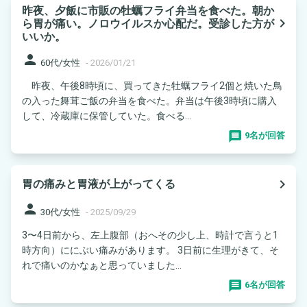
昨夜、夕飯に市販の牡蠣フライ弁当を食べた。朝か
navigate_next
ら胃が痛い。ノロウイルスか心配だ。受診した方が
いいか。
person
60代/女性
-
2026/01/21
昨夜、午後8時頃に、買ってきた牡蠣フライ2個と焼いた鳥
の入った舞茸ご飯の弁当を食べた。弁当は午後3時頃に購入
して、冷蔵庫に保管していた。食べる...
9名が回答
navigate_next
胃の痛みと胃液が上がってくる
person
30代/女性
-
2025/09/29
3〜4日前から、左上腹部（おへその少し上、時計で言うと1
時方向）ににぶい痛みがあります。 3日前に生理がきて、そ
れで痛いのかなぁと思っていました...
6名が回答