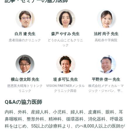
記事・セミナーの協力医師
白月 遼 先生
森戸 やすみ 先生
法村 尚子 先生
患者目線のクリニック
どうかん山こどもクリニ
高松赤十字病院
ック
横山 啓太郎 先生
堤 多可弘 先生
平野井 啓一 先生
慈恵医大晴海トリトンク
VISION PARTNERメンタル
株式会社メディカル・マ
リニック
クリニック四谷
ジック・ジャパン、平野
井労働衛生コンサルタン
Q&Aの協力医師
ト事務所
内科、外科、産婦人科、小児科、婦人科、皮膚科、眼科、耳
鼻咽喉科、整形外科、精神科、循環器科、消化器科、呼吸器
科をはじめ、55以上の診療科より、のべ8,000人以上の医師が