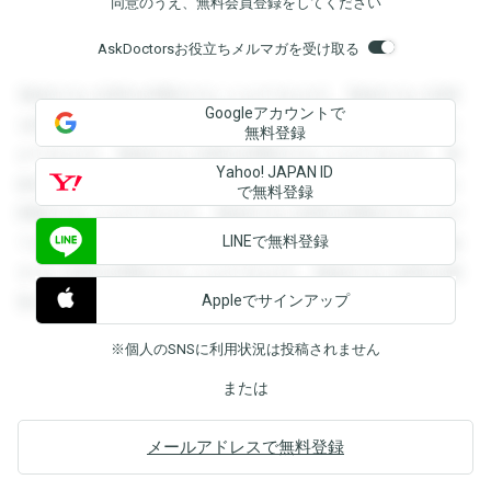
同意のうえ、無料会員登録をしてください
AskDoctorsお役立ちメルマガを受け取る
登録すると回答を閲覧することができます。登録すると回答
Googleアカウントで
を閲覧することができます。登録すると回答を閲覧すること
無料登録
ができます。登録すると回答を閲覧することができます。登
Yahoo! JAPAN ID
録すると回答を閲覧することができます。登録すると回答を
で無料登録
閲覧することができます。登録すると回答を閲覧することが
LINEで無料登録
できます。登録すると回答を閲覧することができます。登録
すると回答を閲覧することができます。登録すると回答を閲
Appleでサインアップ
覧することができます。
※個人のSNSに利用状況は投稿されません
または
メールアドレスで無料登録