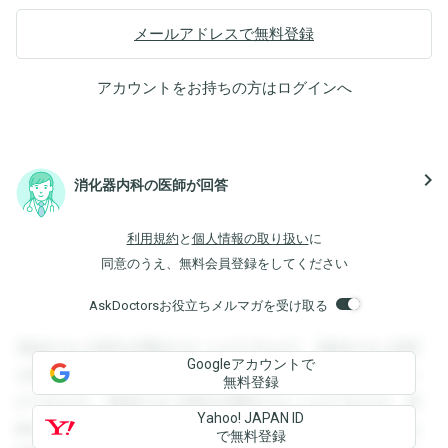
メールアドレスで無料登録
アカウントをお持ちの方は
ログイン
へ
navigate_next
消化器内科の医師が回答
利用規約
と
個人情報の取り扱い
に
同意のうえ、無料会員登録をしてください
AskDoctorsお役立ちメルマガを受け取る
登録すると回答を閲覧することができます。登録すると回答
Googleアカウントで
を閲覧することができます。登録すると回答を閲覧すること
無料登録
ができます。登録すると回答を閲覧することができます。登
Yahoo! JAPAN ID
録すると回答を閲覧することができます。登録すると回答を
で無料登録