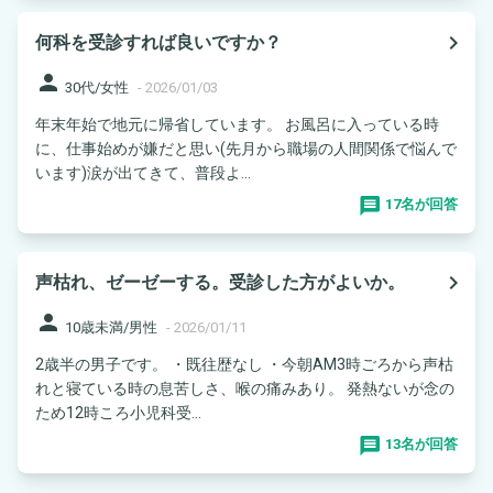
navigate_next
何科を受診すれば良いですか？
person
30代/女性
-
2026/01/03
年末年始で地元に帰省しています。 お風呂に入っている時
に、仕事始めが嫌だと思い(先月から職場の人間関係で悩んで
います)涙が出てきて、普段よ...
17名が回答
navigate_next
声枯れ、ゼーゼーする。受診した方がよいか。
person
10歳未満/男性
-
2026/01/11
2歳半の男子です。 ・既往歴なし ・今朝AM3時ごろから声枯
れと寝ている時の息苦しさ、喉の痛みあり。 発熱ないが念の
ため12時ころ小児科受...
13名が回答