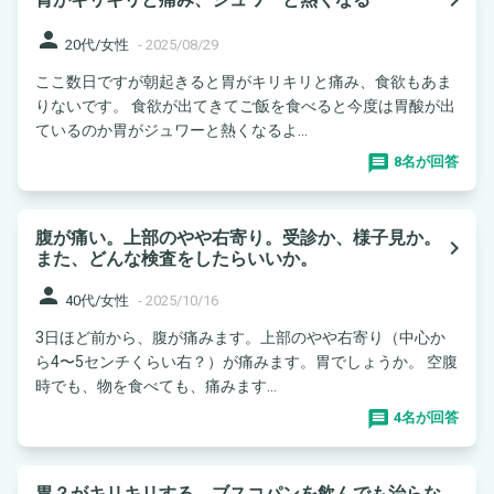
person
20代/女性
-
2025/08/29
ここ数日ですが朝起きると胃がキリキリと痛み、食欲もあま
りないです。 食欲が出てきてご飯を食べると今度は胃酸が出
ているのか胃がジュワーと熱くなるよ...
8名が回答
腹が痛い。上部のやや右寄り。受診か、様子見か。
navigate_next
また、どんな検査をしたらいいか。
person
40代/女性
-
2025/10/16
3日ほど前から、腹が痛みます。上部のやや右寄り（中心か
ら4〜5センチくらい右？）が痛みます。胃でしょうか。 空腹
時でも、物を食べても、痛みます...
4名が回答
胃？がキリキリする。ブスコパンを飲んでも治らな