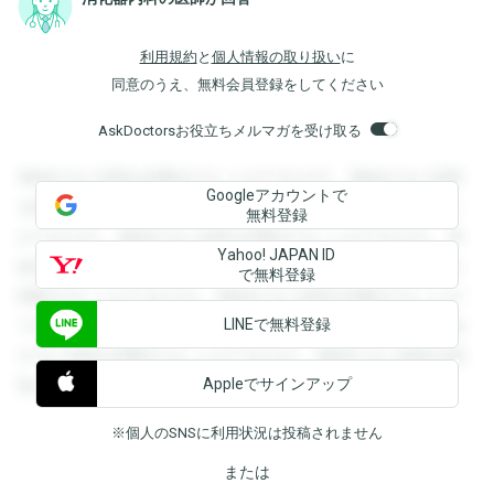
利用規約
と
個人情報の取り扱い
に
同意のうえ、無料会員登録をしてください
AskDoctorsお役立ちメルマガを受け取る
登録すると回答を閲覧することができます。登録すると回答
Googleアカウントで
を閲覧することができます。登録すると回答を閲覧すること
無料登録
ができます。登録すると回答を閲覧することができます。登
Yahoo! JAPAN ID
録すると回答を閲覧することができます。登録すると回答を
で無料登録
閲覧することができます。登録すると回答を閲覧することが
LINEで無料登録
できます。登録すると回答を閲覧することができます。登録
すると回答を閲覧することができます。登録すると回答を閲
Appleでサインアップ
覧することができます。
※個人のSNSに利用状況は投稿されません
または