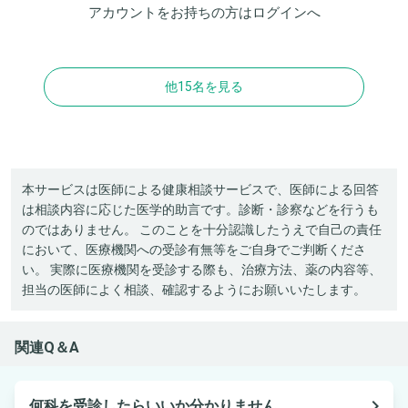
アカウントをお持ちの方は
ログイン
へ
他15名を見る
本サービスは医師による健康相談サービスで、医師による回答
は相談内容に応じた医学的助言です。診断・診察などを行うも
のではありません。 このことを十分認識したうえで自己の責任
において、医療機関への受診有無等をご自身でご判断くださ
い。 実際に医療機関を受診する際も、治療方法、薬の内容等、
担当の医師によく相談、確認するようにお願いいたします。
関連Q＆A
navigate_next
何科を受診したらいいか分かりません