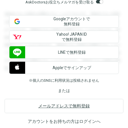
AskDoctorsお役立ちメルマガを受け取る
登録すると回答を閲覧することができます。登録すると回答
Googleアカウントで
を閲覧することができます。登録すると回答を閲覧すること
無料登録
ができます。登録すると回答を閲覧することができます。登
Yahoo! JAPAN ID
録すると回答を閲覧することができます。登録すると回答を
で無料登録
閲覧することができます。登録すると回答を閲覧することが
LINEで無料登録
できます。登録すると回答を閲覧することができます。登録
すると回答を閲覧することができます。登録すると回答を閲
Appleでサインアップ
覧することができます。
※個人のSNSに利用状況は投稿されません
または
メールアドレスで無料登録
アカウントをお持ちの方は
ログイン
へ