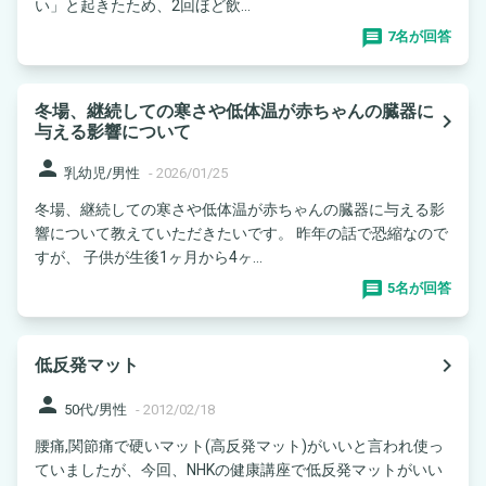
い」と起きたため、2回ほど飲...
7名が回答
冬場、継続しての寒さや低体温が赤ちゃんの臓器に
navigate_next
与える影響について
person
乳幼児/男性
-
2026/01/25
冬場、継続しての寒さや低体温が赤ちゃんの臓器に与える影
響について教えていただきたいです。 昨年の話で恐縮なので
すが、 子供が生後1ヶ月から4ヶ...
5名が回答
navigate_next
低反発マット
person
50代/男性
-
2012/02/18
腰痛,関節痛で硬いマット(高反発マット)がいいと言われ使っ
ていましたが、今回、NHKの健康講座で低反発マットがいい