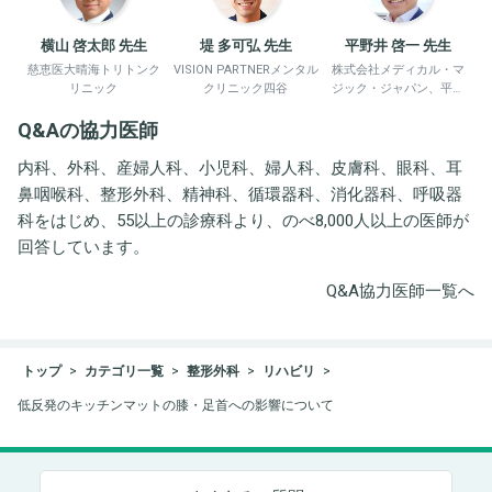
横山 啓太郎 先生
堤 多可弘 先生
平野井 啓一 先生
慈恵医大晴海トリトンク
VISION PARTNERメンタル
株式会社メディカル・マ
リニック
クリニック四谷
ジック・ジャパン、平野
井労働衛生コンサルタン
Q&Aの協力医師
ト事務所
内科、外科、産婦人科、小児科、婦人科、皮膚科、眼科、耳
鼻咽喉科、整形外科、精神科、循環器科、消化器科、呼吸器
科をはじめ、55以上の診療科より、のべ8,000人以上の医師が
回答しています。
Q&A協力医師一覧へ
トップ
カテゴリ一覧
整形外科
リハビリ
低反発のキッチンマットの膝・足首への影響について