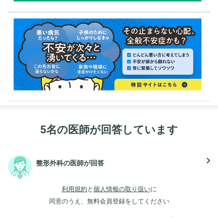
5名の医師が回答しています
navigate_next
整形外科の医師が回答
利用規約
と
個人情報の取り扱い
に
同意のうえ、無料会員登録をしてください