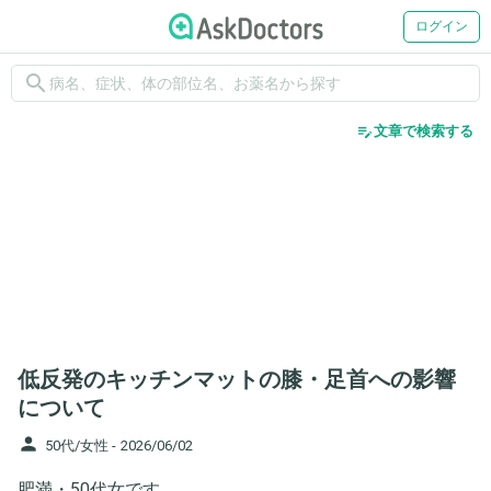
ログイン
search
edit_note
文章で検索する
低反発のキッチンマットの膝・足首への影響
について
person
50代/女性 -
2026/06/02
肥満・50代女です。