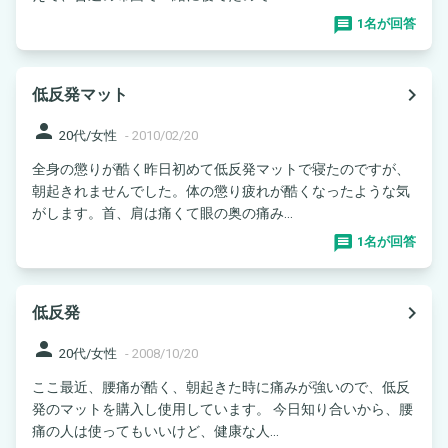
1名が回答
navigate_next
低反発マット
person
20代/女性
-
2010/02/20
全身の懲りが酷く昨日初めて低反発マットで寝たのですが、
朝起きれませんでした。体の懲り疲れが酷くなったような気
がします。首、肩は痛くて眼の奥の痛み...
1名が回答
navigate_next
低反発
person
20代/女性
-
2008/10/20
ここ最近、腰痛が酷く、朝起きた時に痛みが強いので、低反
発のマットを購入し使用しています。 今日知り合いから、腰
痛の人は使ってもいいけど、健康な人...