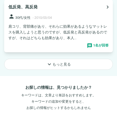
navigate_next
低反発、高反発
person
30代/女性
-
2010/03/04
肩コリ、背部痛があり、それらに効果があるようなマットレ
スを購入しようと思うのですが、低反発と高反発があるので
すが、それはどちらも効果があり、本人...
1名が回答
keyboard_arrow_down
もっと見る
お探しの情報は、見つかりましたか？
キーワードは、文章より単語をおすすめします。
キーワードの追加や変更をすると、
お探しの情報がヒットするかもしれません