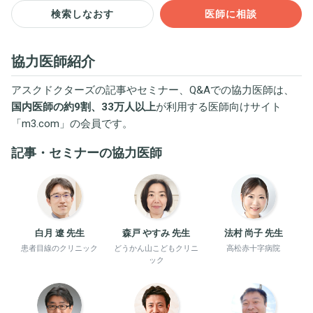
検索しなおす
医師に相談
協力医師紹介
アスクドクターズの記事やセミナー、Q&Aでの協力医師は、
国内医師の約9割、33万人以上
が利用する医師向けサイト
「
m3.com
」の会員です。
記事・セミナーの協力医師
白月 遼 先生
森戸 やすみ 先生
法村 尚子 先生
患者目線のクリニック
どうかん山こどもクリニ
高松赤十字病院
ック