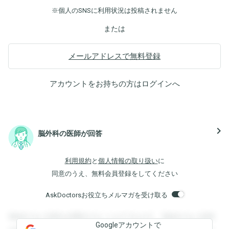
※個人のSNSに利用状況は投稿されません
または
メールアドレスで無料登録
アカウントをお持ちの方は
ログイン
へ
navigate_next
脳外科の医師が回答
利用規約
と
個人情報の取り扱い
に
同意のうえ、無料会員登録をしてください
AskDoctorsお役立ちメルマガを受け取る
登録すると回答を閲覧することができます。登録すると回答
Googleアカウントで