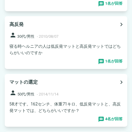
1名が回答
navigate_next
高反発
person
30代/男性
-
2010/08/07
寝る時ヘルニアの人は低反発マットと高反発マットではどち
らがいいのですか
1名が回答
navigate_next
マットの選定
person
50代/男性
-
2014/11/14
58才です。162センチ、体重71キロ、低反発マットと、高反
発マットでは、どちらがいいですか？
4名が回答