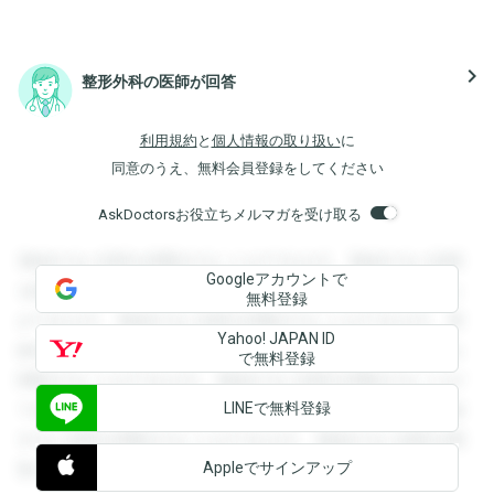
navigate_next
整形外科の医師が回答
利用規約
と
個人情報の取り扱い
に
同意のうえ、無料会員登録をしてください
AskDoctorsお役立ちメルマガを受け取る
登録すると回答を閲覧することができます。登録すると回答
Googleアカウントで
を閲覧することができます。登録すると回答を閲覧すること
無料登録
ができます。登録すると回答を閲覧することができます。登
Yahoo! JAPAN ID
録すると回答を閲覧することができます。登録すると回答を
で無料登録
閲覧することができます。登録すると回答を閲覧することが
LINEで無料登録
できます。登録すると回答を閲覧することができます。登録
すると回答を閲覧することができます。登録すると回答を閲
Appleでサインアップ
覧することができます。