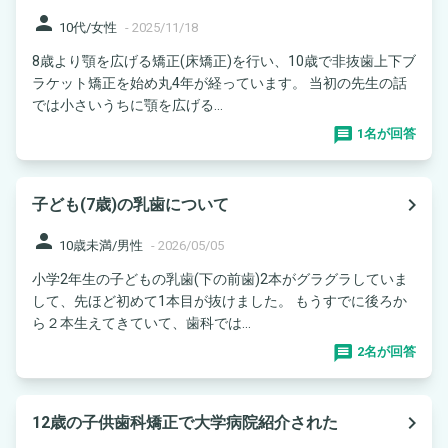
person
10代/女性
-
2025/11/18
8歳より顎を広げる矯正(床矯正)を行い、10歳で非抜歯上下ブ
ラケット矯正を始め丸4年が経っています。 当初の先生の話
では小さいうちに顎を広げる...
1名が回答
navigate_next
子ども(7歳)の乳歯について
person
10歳未満/男性
-
2026/05/05
小学2年生の子どもの乳歯(下の前歯)2本がグラグラしていま
して、先ほど初めて1本目が抜けました。 もうすでに後ろか
ら２本生えてきていて、歯科では...
2名が回答
navigate_next
12歳の子供歯科矯正で大学病院紹介された