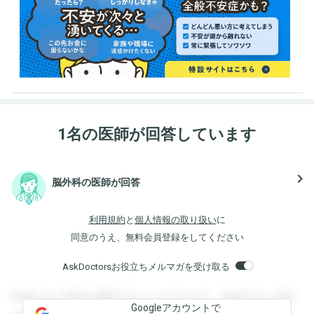
1名の医師が回答しています
navigate_next
脳外科の医師が回答
利用規約
と
個人情報の取り扱い
に
同意のうえ、無料会員登録をしてください
AskDoctorsお役立ちメルマガを受け取る
登録すると回答を閲覧することができます。登録すると回答
Googleアカウントで