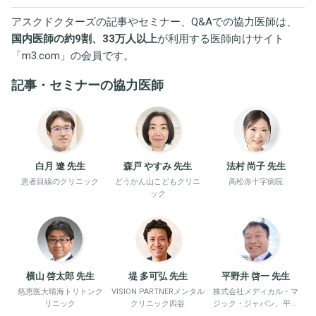
アスクドクターズの記事やセミナー、Q&Aでの協力医師は、
国内医師の約9割、33万人以上
が利用する医師向けサイト
「
m3.com
」の会員です。
記事・セミナーの協力医師
白月 遼 先生
森戸 やすみ 先生
法村 尚子 先生
患者目線のクリニック
どうかん山こどもクリニ
高松赤十字病院
ック
横山 啓太郎 先生
堤 多可弘 先生
平野井 啓一 先生
慈恵医大晴海トリトンク
VISION PARTNERメンタル
株式会社メディカル・マ
リニック
クリニック四谷
ジック・ジャパン、平野
井労働衛生コンサルタン