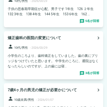
10代/男性
-
2026/03/23
子供の思春期早期症が心配、男子です 1年生 126 ２年生
132 3年生 138 4年生 144 5年生 153 6年生 162 ...
5名が回答
navigate_next
矯正歯科の医院の変更について
person
10代/男性
-
2026/03/29
小学生のころより、歯科矯正をしていました。歯の裏にブリ
ッジをつけていたと思います。 中学生のころに、通院はなく
なったらしいのですが、上の歯には寝...
3名が回答
navigate_next
7歳4ヶ月の男児の矯正が必要かについて
person
10歳未満/男性
-
2026/01/07