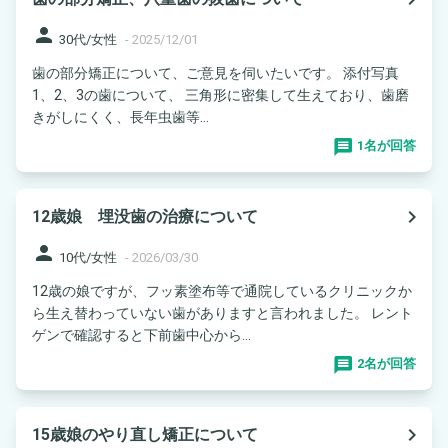
person
30代/女性
-
2025/12/01
歯の部分矯正について、ご意見を伺いたいです。 添付写真
1、2、3の歯について、 三角形に密集して生えており、歯磨
きがしにくく、長年虫歯等...
1名が回答
navigate_next
12歳娘 埋没歯の治療について
person
10代/女性
-
2026/03/30
12歳の娘ですが、フッ素塗布等で通院しているクリニックか
ら生え替わっていない歯がありますと言われました。 レント
ゲンで確認すると下前歯中心から...
2名が回答
navigate_next
15歳娘のやり直し矯正について