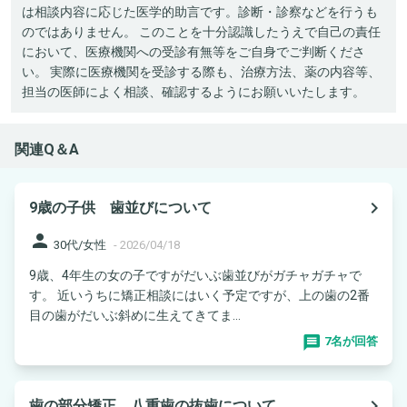
は相談内容に応じた医学的助言です。診断・診察などを行うも
のではありません。 このことを十分認識したうえで自己の責任
において、医療機関への受診有無等をご自身でご判断くださ
い。 実際に医療機関を受診する際も、治療方法、薬の内容等、
担当の医師によく相談、確認するようにお願いいたします。
関連Q＆A
navigate_next
9歳の子供 歯並びについて
person
30代/女性
-
2026/04/18
9歳、4年生の女の子ですがだいぶ歯並びがガチャガチャで
す。 近いうちに矯正相談にはいく予定ですが、上の歯の2番
目の歯がだいぶ斜めに生えてきてま...
7名が回答
navigate_next
歯の部分矯正、八重歯の抜歯について