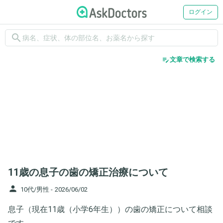
ログイン
search
edit_note
文章で検索する
11歳の息子の歯の矯正治療について
person
10代/男性 -
2026/06/02
息子（現在11歳（小学6年生））の歯の矯正について相談