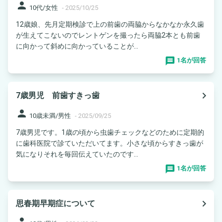
person
10代/女性
-
2025/10/25
12歳娘、先月定期検診で上の前歯の両脇からなかなか永久歯
が生えてこないのでレントゲンを撮ったら両脇2本とも前歯
に向かって斜めに向かっていることが...
1名が回答
navigate_next
7歳男児 前歯すきっ歯
person
10歳未満/男性
-
2025/09/25
7歳男児です。1歳の頃から虫歯チェックなどのために定期的
に歯科医院で診ていただいてます。小さな頃からすきっ歯が
気になりそれを毎回伝えていたのです...
1名が回答
navigate_next
思春期早期症について
person