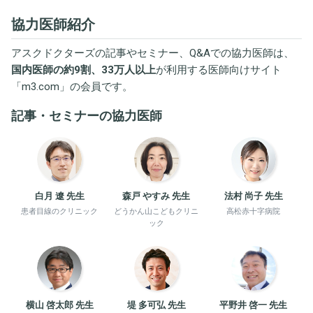
協力医師紹介
アスクドクターズの記事やセミナー、Q&Aでの協力医師は、
国内医師の約9割、33万人以上
が利用する医師向けサイト
「
m3.com
」の会員です。
記事・セミナーの協力医師
白月 遼 先生
森戸 やすみ 先生
法村 尚子 先生
患者目線のクリニック
どうかん山こどもクリニ
高松赤十字病院
ック
横山 啓太郎 先生
堤 多可弘 先生
平野井 啓一 先生