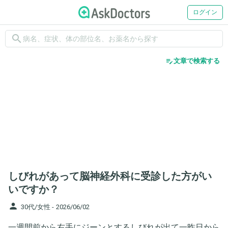
ログイン
search
edit_note
文章で検索する
しびれがあって脳神経外科に受診した方がい
いですか？
person
30代/女性 -
2026/06/02
一週間前から右手にジーンとするしびれが出て一昨日から