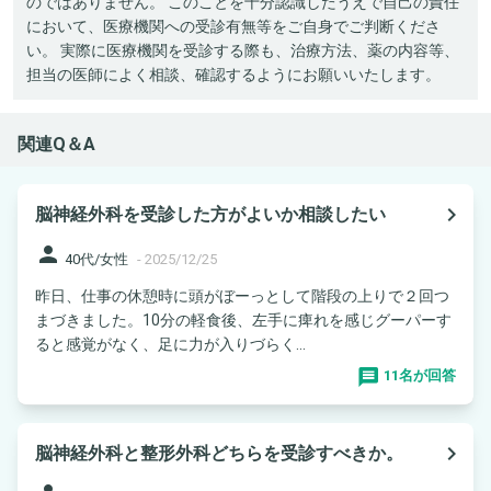
のではありません。 このことを十分認識したうえで自己の責任
において、医療機関への受診有無等をご自身でご判断くださ
い。 実際に医療機関を受診する際も、治療方法、薬の内容等、
担当の医師によく相談、確認するようにお願いいたします。
関連Q＆A
navigate_next
脳神経外科を受診した方がよいか相談したい
person
40代/女性
-
2025/12/25
昨日、仕事の休憩時に頭がぼーっとして階段の上りで２回つ
まづきました。10分の軽食後、左手に痺れを感じグーパーす
ると感覚がなく、足に力が入りづらく...
11名が回答
navigate_next
脳神経外科と整形外科どちらを受診すべきか。