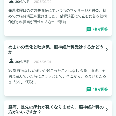
person
30代/女性
-
2025/09/20
先週水曜日の夕方整骨院にていつものマッサージと鍼灸、初
めての猫背矯正を受けました。 猫背矯正にて左右に首を結構
伸ばされ担当が男性の方なので事前...
9名が回答
めまいの悪化と吐き気、脳神経外科受診するかどう
navigate_next
か
person
30代/男性
-
2026/06/01
36歳 持病なし めまいが起こったことはなし 金夜 食後、子
供と遊んでいた時にクラッとして、そこから、めまいとだる
さ 入浴して寝る。...
6名が回答
腰痛、足先の痺れが良くなりません。脳神経外科の
navigate_next
方がいいですか？