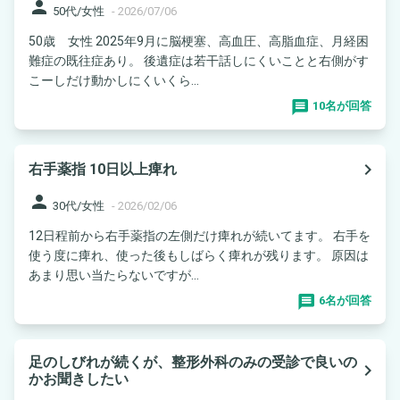
person
50代/女性
-
2026/07/06
50歳 女性 2025年9月に脳梗塞、高血圧、高脂血症、月経困
難症の既往症あり。 後遺症は若干話しにくいことと右側がす
こーしだけ動かしにくいくら...
10名が回答
navigate_next
右手薬指 10日以上痺れ
person
30代/女性
-
2026/02/06
12日程前から右手薬指の左側だけ痺れが続いてます。 右手を
使う度に痺れ、使った後もしばらく痺れが残ります。 原因は
あまり思い当たらないですが...
6名が回答
足のしびれが続くが、整形外科のみの受診で良いの
navigate_next
かお聞きしたい