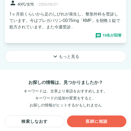
person
40代/女性
-
2026/03/21
1ヶ月前くらいから足のしびれが発生し、整形外科を受診し
ています。今はプレガバリンOD75mg「KMP」を朝晩１錠で
処方されています。また今週受診...
10名が回答
keyboard_arrow_down
もっと見る
お探しの情報は、見つかりましたか？
キーワードは、文章より単語をおすすめします。
キーワードの追加や変更をすると、
お探しの情報がヒットするかもしれません
検索しなおす
医師に相談