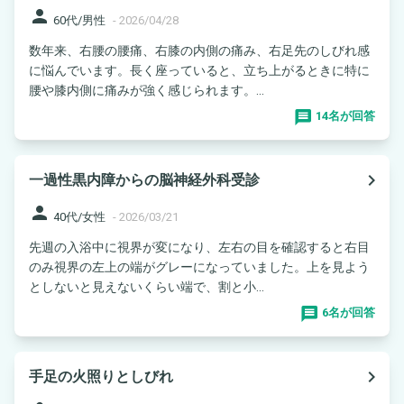
person
60代/男性
-
2026/04/28
数年来、右腰の腰痛、右膝の内側の痛み、右足先のしびれ感
に悩んでいます。長く座っていると、立ち上がるときに特に
腰や膝内側に痛みが強く感じられます。...
14名が回答
navigate_next
一過性黒内障からの脳神経外科受診
person
40代/女性
-
2026/03/21
先週の入浴中に視界が変になり、左右の目を確認すると右目
のみ視界の左上の端がグレーになっていました。上を見よう
としないと見えないくらい端で、割と小...
6名が回答
navigate_next
手足の火照りとしびれ