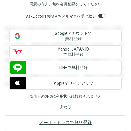
同意のうえ、無料会員登録をしてください
AskDoctorsお役立ちメルマガを受け取る
登録すると回答を閲覧することができます。登録すると回答
Googleアカウントで
を閲覧することができます。登録すると回答を閲覧すること
無料登録
ができます。登録すると回答を閲覧することができます。登
Yahoo! JAPAN ID
録すると回答を閲覧することができます。登録すると回答を
で無料登録
閲覧することができます。登録すると回答を閲覧することが
LINEで無料登録
できます。登録すると回答を閲覧することができます。登録
すると回答を閲覧することができます。登録すると回答を閲
Appleでサインアップ
覧することができます。
※個人のSNSに利用状況は投稿されません
または
メールアドレスで無料登録