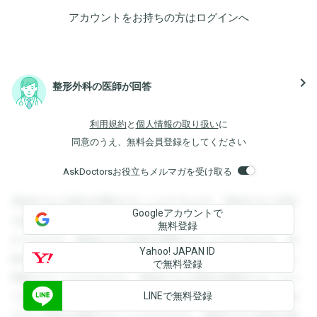
アカウントをお持ちの方は
ログイン
へ
navigate_next
整形外科の医師が回答
利用規約
と
個人情報の取り扱い
に
同意のうえ、無料会員登録をしてください
AskDoctorsお役立ちメルマガを受け取る
登録すると回答を閲覧することができます。登録すると回答
Googleアカウントで
を閲覧することができます。登録すると回答を閲覧すること
無料登録
ができます。登録すると回答を閲覧することができます。登
Yahoo! JAPAN ID
録すると回答を閲覧することができます。登録すると回答を
で無料登録
閲覧することができます。登録すると回答を閲覧することが
LINEで無料登録
できます。登録すると回答を閲覧することができます。登録
すると回答を閲覧することができます。登録すると回答を閲