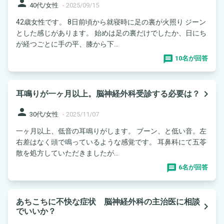
person
40代/女性
-
2025/09/15
42歳女性です。 8日前頃から就寝時に足の裏が火照り ジーン
とした感じがあります。 始めは足の裏だけでしたか、日にち
が経つごとに手の平、膝から下...
10名が回答
navigate_next
耳鳴りが一ヶ月以上。脳神経外科受診する必要は？
person
30代/女性
-
2025/11/07
一ヶ月以上、低音の耳鳴りがします。 ブーン、と低い音。左
右差はなく頭で鳴っているような感覚です。 耳鼻科にて五苓
散を処方していただきましたが...
6名が回答
あちこちに不快な症状 脳神経外科の主治医に相談
navigate_next
でいいか？