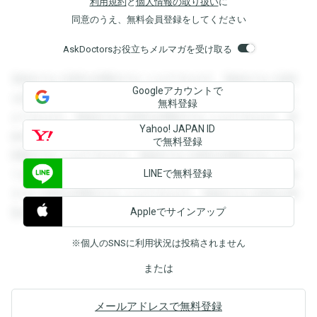
利用規約
と
個人情報の取り扱い
に
同意のうえ、無料会員登録をしてください
AskDoctorsお役立ちメルマガを受け取る
登録すると回答を閲覧することができます。登録すると回答
Googleアカウントで
を閲覧することができます。登録すると回答を閲覧すること
無料登録
ができます。登録すると回答を閲覧することができます。登
Yahoo! JAPAN ID
録すると回答を閲覧することができます。登録すると回答を
で無料登録
閲覧することができます。登録すると回答を閲覧することが
LINEで無料登録
できます。登録すると回答を閲覧することができます。登録
すると回答を閲覧することができます。登録すると回答を閲
Appleでサインアップ
覧することができます。
※個人のSNSに利用状況は投稿されません
または
メールアドレスで無料登録