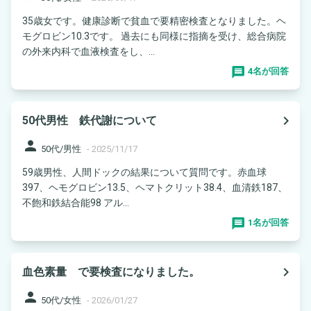
35歳女です。健康診断で貧血で要精密検査となりました。ヘ
モグロビン10.3です。 過去にも同様に指摘を受け、総合病院
の外来内科で血液検査をし、...
4名が回答
navigate_next
50代男性 鉄代謝について
person
50代/男性
-
2025/11/17
59歳男性、人間ドックの結果について質問です。赤血球
397、ヘモグロビン13.5、ヘマトクリット38.4、血清鉄187、
不飽和鉄結合能98 アル...
1名が回答
navigate_next
血色素量 で要検査になりました。
person
50代/女性
-
2026/01/27