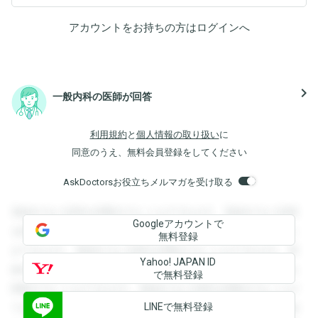
アカウントをお持ちの方は
ログイン
へ
navigate_next
一般内科の医師が回答
利用規約
と
個人情報の取り扱い
に
同意のうえ、無料会員登録をしてください
AskDoctorsお役立ちメルマガを受け取る
登録すると回答を閲覧することができます。登録すると回答
Googleアカウントで
を閲覧することができます。登録すると回答を閲覧すること
無料登録
ができます。登録すると回答を閲覧することができます。登
Yahoo! JAPAN ID
録すると回答を閲覧することができます。登録すると回答を
で無料登録
閲覧することができます。登録すると回答を閲覧することが
LINEで無料登録
できます。登録すると回答を閲覧することができます。登録