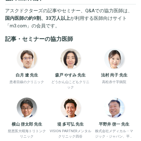
アスクドクターズの記事やセミナー、Q&Aでの協力医師は、
国内医師の約9割、33万人以上
が利用する医師向けサイト
「
m3.com
」の会員です。
記事・セミナーの協力医師
白月 遼 先生
森戸 やすみ 先生
法村 尚子 先生
患者目線のクリニック
どうかん山こどもクリニ
高松赤十字病院
ック
横山 啓太郎 先生
堤 多可弘 先生
平野井 啓一 先生
慈恵医大晴海トリトンク
VISION PARTNERメンタル
株式会社メディカル・マ
リニック
クリニック四谷
ジック・ジャパン、平野