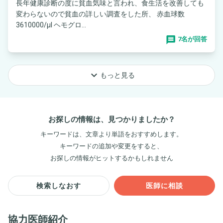
長年健康診断の度に貧血気味と言われ、食生活を改善しても
変わらないので貧血の詳しい調査をした所、 赤血球数
3610000/μl ヘモグロ...
7名が回答
keyboard_arrow_down
もっと見る
お探しの情報は、見つかりましたか？
キーワードは、文章より単語をおすすめします。
キーワードの追加や変更をすると、
お探しの情報がヒットするかもしれません
検索しなおす
医師に相談
協力医師紹介