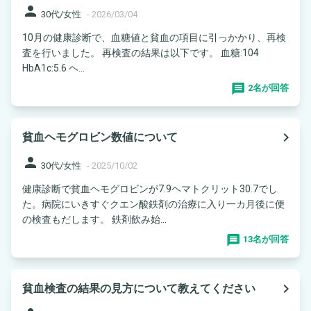
person
30代/女性
-
2026/03/04
10月の健康診断で、血糖値と貧血の項目に引っかかり、再検
査を行いました。 再検査の結果は以下です。 血糖:104
HbA1c:5.6 ヘ...
2名が回答
navigate_next
貧血ヘモグロビン数値について
person
30代/女性
-
2025/10/02
健康診断で貧血ヘモグロビンが7.9ヘマトクリット30.7でし
た。病院にいきすぐクエン酸鉄剤の治療に入り一カ月後に便
の検査もだします。 鉄剤飲み始...
13名が回答
navigate_next
貧血検査の結果の見方について教えてください