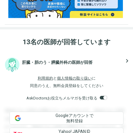
13名の医師が回答しています
navigate_next
肝臓・胆のう・膵臓外科の医師が回答
利用規約
と
個人情報の取り扱い
に
同意のうえ、無料会員登録をしてください
AskDoctorsお役立ちメルマガを受け取る
登録すると回答を閲覧することができます。登録すると回答
Googleアカウントで
を閲覧することができます。登録すると回答を閲覧すること
無料登録
ができます。登録すると回答を閲覧することができます。登
Yahoo! JAPAN ID