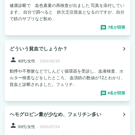
健康診断で 血色素量の再検査が出ました 写真を添付してい
ます。 自分で調べると 鉄欠乏症貧血となるのですが、自分
で鉄のサプリなど飲め...
7名が回答
navigate_next
どういう貧血でしょうか？
person
40代/女性
-
2026/03/30
動悸や不整脈などでしんどく循環器を受診し、血液検査、ホ
ルター検査などをしたところ、 血清鉄の数値が12とわかり、
貧血と診断されました。フェリチ...
4名が回答
navigate_next
ヘモグロビン量が少なめ、フェリチン多い
person
30代/女性
-
2026/07/24