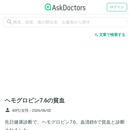
ログイン
search
edit_note
文章で検索する
ヘモグロビン7.6の貧血
person
40代/女性 -
2026/06/02
先日健康診断で、ヘモグロビン7.6、血清鉄6で貧血と診断