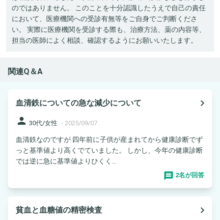
のではありません。 このことを十分認識したうえで自己の責任
において、医療機関への受診有無等をご自身でご判断くださ
い。 実際に医療機関を受診する際も、治療方法、薬の内容等、
担当の医師によく相談、確認するようにお願いいたします。
関連Q＆A
navigate_next
血清鉄についての急な減少について
person
30代/女性
-
2025/09/07
血清鉄なのですが 四年前に子供が産まれてから健康診断でず
っと基準値より高くでていました。 しかし、今年の健康診断
では逆に急に基準値よりひくく...
2名が回答
navigate_next
貧血と血糖値の精密検査