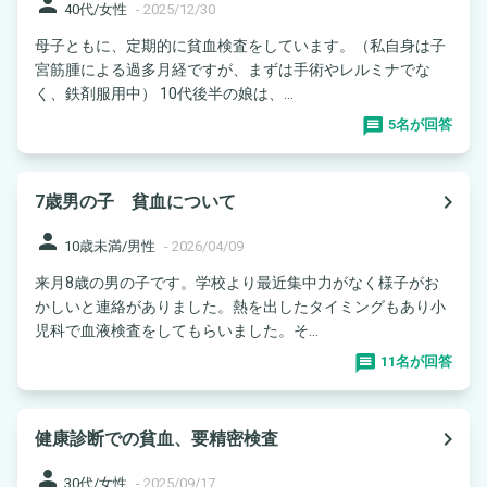
person
40代/女性
-
2025/12/30
母子ともに、定期的に貧血検査をしています。（私自身は子
宮筋腫による過多月経ですが、まずは手術やレルミナでな
く、鉄剤服用中） 10代後半の娘は、...
5名が回答
navigate_next
7歳男の子 貧血について
person
10歳未満/男性
-
2026/04/09
来月8歳の男の子です。学校より最近集中力がなく様子がお
かしいと連絡がありました。熱を出したタイミングもあり小
児科で血液検査をしてもらいました。そ...
11名が回答
navigate_next
健康診断での貧血、要精密検査
person
30代/女性
-
2025/09/17