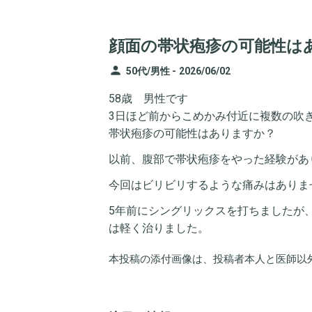
顔面の帯状疱疹の可能性は
person
50代/男性 -
2026/06/02
58歳 男性です
3日ほど前からこめかみ付近に複数の吹
帯状疱疹の可能性はありますか？
以前、腹部で帯状疱疹をやった経験があ
今回はビリビリするような痛みはありま
5年前にシングリックスを打ちましたが
は軽く治りました。
本投稿の添付画像は、投稿者本人と医師以