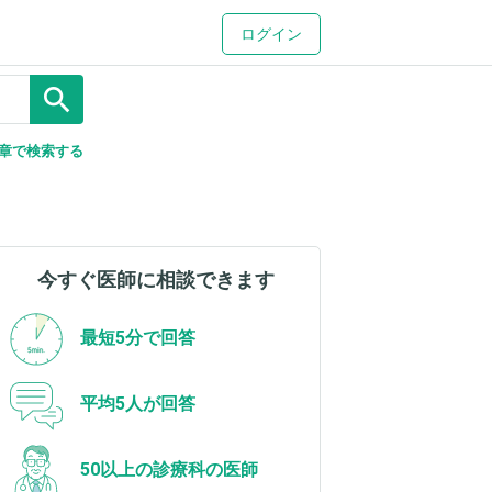
ログイン
search
章で検索する
今すぐ医師に相談できます
最短5分で回答
平均5人が回答
50以上の診療科の医師