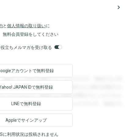
navigate_next
約
と
個人情報の取り扱い
に
、無料会員登録をしてください
orsお役立ちメルマガを受け取る
Googleアカウントで
無料登録
。登録すると回答を閲覧することができます。登録すると回
回答を閲覧することができます。登録すると回答を閲覧する
Yahoo! JAPAN ID
で無料登録
ることができます。登録すると回答を閲覧することができま
ます。登録すると回答を閲覧することができます。登録する
LINEで無料登録
Appleでサインアップ
NSに利用状況は投稿されません