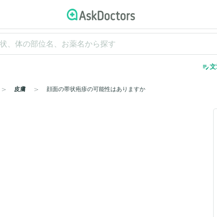
edit_note
文
皮膚
顔面の帯状疱疹の可能性はありますか