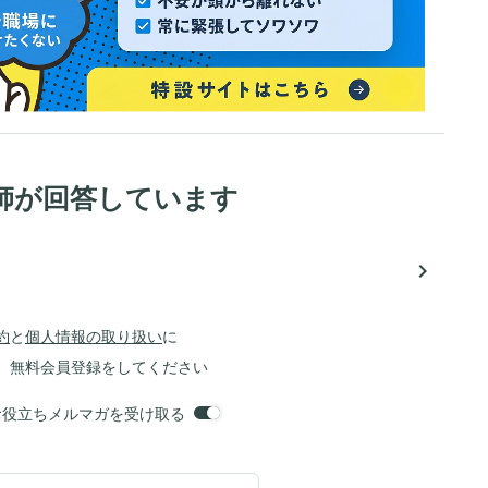
師が回答しています
navigate_next
約
と
個人情報の取り扱い
に
、無料会員登録をしてください
orsお役立ちメルマガを受け取る