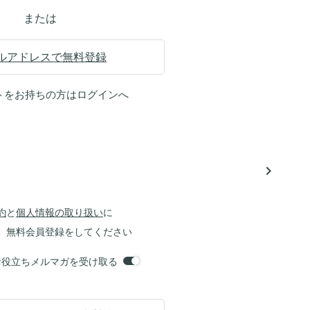
または
ルアドレスで無料登録
トをお持ちの方は
ログイン
へ
navigate_next
約
と
個人情報の取り扱い
に
、無料会員登録をしてください
orsお役立ちメルマガを受け取る