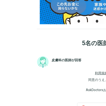
5名の医
皮膚科の医師が回答
利用規
同意のうえ
AskDoct