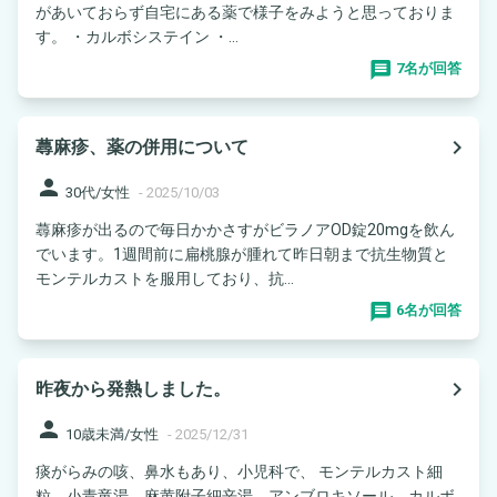
があいておらず自宅にある薬で様子をみようと思っておりま
す。 ・カルボシステイン ・...
7名が回答
navigate_next
蕁麻疹、薬の併用について
person
30代/女性
-
2025/10/03
蕁麻疹が出るので毎日かかさすがビラノアOD錠20mgを飲ん
でいます。1週間前に扁桃腺が腫れて昨日朝まで抗生物質と
モンテルカストを服用しており、抗...
6名が回答
navigate_next
昨夜から発熱しました。
person
10歳未満/女性
-
2025/12/31
痰がらみの咳、鼻水もあり、小児科で、 モンテルカスト細
粒、小青竜湯、麻黄附子細辛湯、アンブロキソール、カルボ