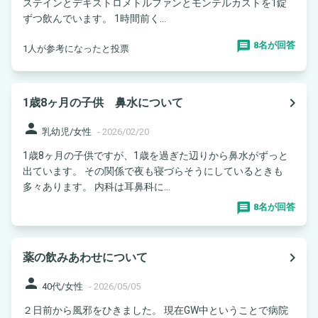
ステインとデキストロメトルファンとモンテルカストを1錠
ずつ飲んでいます。 1時間前く...
8名が回答
1人が参考になったと投票
navigate_next
1歳8ヶ月の子供 鼻水について
person
乳幼児/女性
-
2026/02/20
1歳8ヶ月の子供ですが、1歳を過ぎた辺りから鼻水がずっと
出ています。 その関係で夜も寝づらそうにしているときも
多々あります。 内科は耳鼻科に...
8名が回答
navigate_next
薬の飲みあわせについて
person
40代/女性
-
2026/05/05
２日前から風邪をひきました。 現在GW中ということで病院