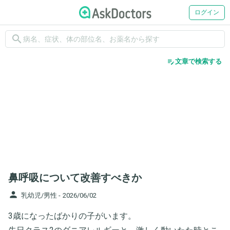
ログイン
search
edit_note
文章で検索する
鼻呼吸について改善すべきか
person
乳幼児/男性 -
2026/06/02
3歳になったばかりの子がいます。