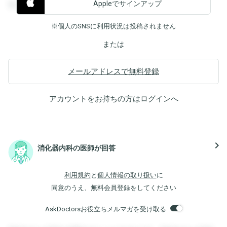
Appleでサインアップ
覧することができます。
※個人のSNSに利用状況は投稿されません
または
メールアドレスで無料登録
アカウントをお持ちの方は
ログイン
へ
navigate_next
消化器内科の医師が回答
利用規約
と
個人情報の取り扱い
に
同意のうえ、無料会員登録をしてください
AskDoctorsお役立ちメルマガを受け取る