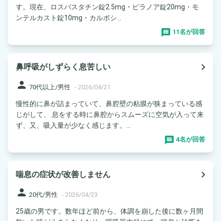
す。現在、ロスバスタチン錠2.5mg・ピラノア錠20mg・モ
ンテルカスト錠10mg・カルボシ...
11名が回答
navigate_next
鼻呼吸がしずらく息苦しい
person
70代以上/男性
-
2026/04/21
慢性的に鼻が詰まっていて、鼻腔壁の粘膜が狭まっている感
じがして、 息をする時に鼻腔からスムーズに空気が入って来
ず、又、吸入量が少なく感じます。...
4名が回答
navigate_next
喘息の症状が改善しません
person
20代/男性
-
2026/04/23
25歳の男です。数年ほど前から、体調を崩した後に数ヶ月間