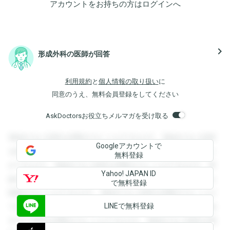
アカウントをお持ちの方は
ログイン
へ
navigate_next
形成外科の医師が回答
利用規約
と
個人情報の取り扱い
に
同意のうえ、無料会員登録をしてください
AskDoctorsお役立ちメルマガを受け取る
登録すると回答を閲覧することができます。登録すると回答
Googleアカウントで
を閲覧することができます。登録すると回答を閲覧すること
無料登録
ができます。登録すると回答を閲覧することができます。登
Yahoo! JAPAN ID
録すると回答を閲覧することができます。登録すると回答を
で無料登録
閲覧することができます。登録すると回答を閲覧することが
LINEで無料登録
できます。登録すると回答を閲覧することができます。登録
すると回答を閲覧することができます。登録すると回答を閲