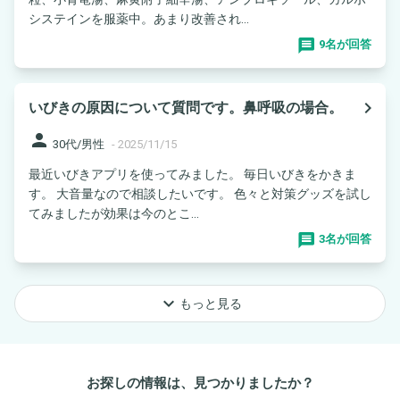
システインを服薬中。あまり改善され...
9名が回答
navigate_next
いびきの原因について質問です。鼻呼吸の場合。
person
30代/男性
-
2025/11/15
最近いびきアプリを使ってみました。 毎日いびきをかきま
す。 大音量なので相談したいです。 色々と対策グッズを試し
てみましたが効果は今のとこ...
3名が回答
keyboard_arrow_down
もっと見る
お探しの情報は、見つかりましたか？