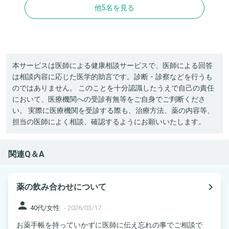
他5名を見る
本サービスは医師による健康相談サービスで、医師による回答
は相談内容に応じた医学的助言です。診断・診察などを行うも
のではありません。 このことを十分認識したうえで自己の責任
において、医療機関への受診有無等をご自身でご判断くださ
い。 実際に医療機関を受診する際も、治療方法、薬の内容等、
担当の医師によく相談、確認するようにお願いいたします。
関連Q＆A
navigate_next
薬の飲み合わせについて
person
40代/女性
-
2026/03/17
お薬手帳を持っていかずに医師に伝え忘れの事でご相談で