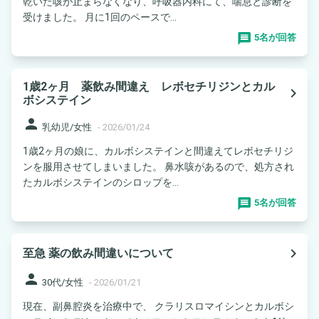
乾いた咳が止まらなくなり、呼吸器内科にて、喘息と診断を
受けました。 月に1回のペースで...
5名が回答
1歳2ヶ月 薬飲み間違え レボセチリジンとカル
navigate_next
ボシステイン
person
乳幼児/女性
-
2026/01/24
1歳2ヶ月の娘に、カルボシステインと間違えてレボセチリジ
ンを服用させてしまいました。 鼻水咳があるので、処方され
たカルボシステインのシロップを...
5名が回答
navigate_next
至急 薬の飲み間違いについて
person
30代/女性
-
2026/01/21
現在、副鼻腔炎を治療中で、 クラリスロマイシンとカルボシ