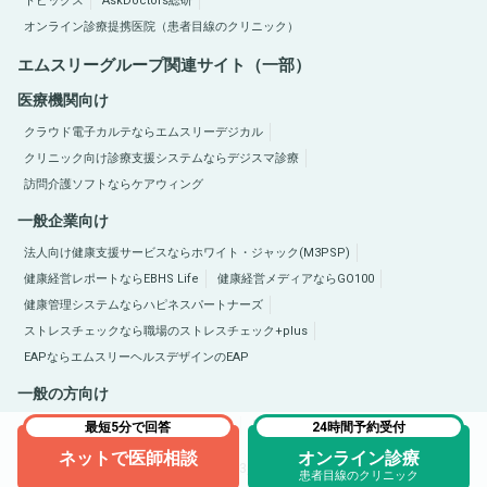
トピックス
AskDoctors総研
オンライン診療提携医院（患者目線のクリニック）
エムスリーグループ関連サイト（一部）
医療機関向け
クラウド電子カルテならエムスリーデジカル
クリニック向け診療支援システムならデジスマ診療
訪問介護ソフトならケアウィング
一般企業向け
法人向け健康支援サービスならホワイト・ジャック(M3PSP)
健康経営レポートならEBHS Life
健康経営メディアならGO100
健康管理システムならハピネスパートナーズ
ストレスチェックなら職場のストレスチェック+plus
EAPならエムスリーヘルスデザインのEAP
一般の方向け
医療総合サイトQLife（キューライフ）
肥満症総合サイトならひまんラボ
最短5分で回答
24時間予約受付
ネットで医師相談
オンライン診療
Copyright © 2005-2026 M3, Inc. All Rights Reserved.
患者目線のクリニック