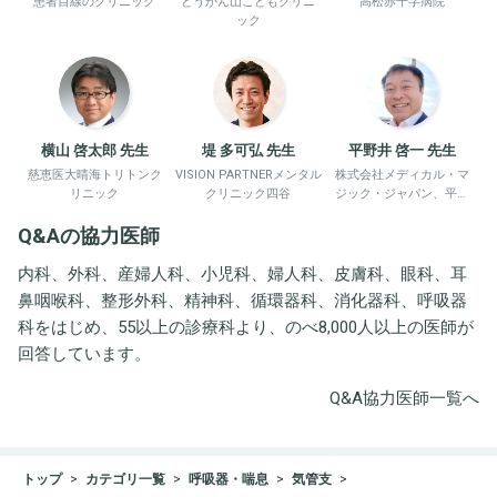
患者目線のクリニック
どうかん山こどもクリニ
高松赤十字病院
ック
横山 啓太郎 先生
堤 多可弘 先生
平野井 啓一 先生
慈恵医大晴海トリトンク
VISION PARTNERメンタル
株式会社メディカル・マ
リニック
クリニック四谷
ジック・ジャパン、平野
井労働衛生コンサルタン
Q&Aの協力医師
ト事務所
内科、外科、産婦人科、小児科、婦人科、皮膚科、眼科、耳
鼻咽喉科、整形外科、精神科、循環器科、消化器科、呼吸器
科をはじめ、55以上の診療科より、のべ8,000人以上の医師が
回答しています。
Q&A協力医師一覧へ
トップ
カテゴリ一覧
呼吸器・喘息
気管支