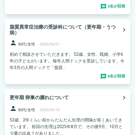
2名が回答
脂質異常症治療の受診科について（更年期・うつ
navigate_next
病）
person
50代/女性
-
2026/04/21
初めて相談させていただきます。 52歳、女性、既婚、小学6
年の子どもがいます。 毎年人間ドックを受診しています。今
年3月の人間ドックで「脂質...
6名が回答
navigate_next
更年期 卵巣の腫れについて
person
50代/女性
-
2026/05/13
52歳、2年くらい前からだんだん生理の間隔が長くあいてき
ています。 前回の生理は2025年8月で、その後9月、10月と
少量の出血？がありました...