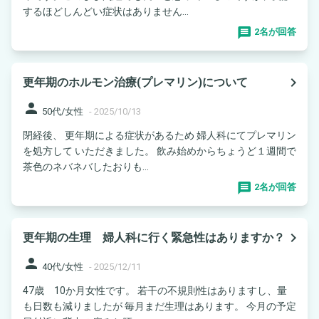
するほどしんどい症状はありません...
2名が回答
navigate_next
更年期のホルモン治療(プレマリン)について
person
50代/女性
-
2025/10/13
閉経後、 更年期による症状があるため 婦人科にてプレマリン
を処方して いただきました。 飲み始めからちょうど１週間で
茶色のネバネバしたおりも...
2名が回答
navigate_next
更年期の生理 婦人科に行く緊急性はありますか？
person
40代/女性
-
2025/12/11
47歳 10か月女性です。 若干の不規則性はありますし、量
も日数も減りましたが 毎月まだ生理はあります。 今月の予定