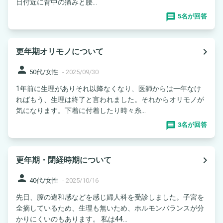
日付近に背中の痛みと腰...
5名が回答
navigate_next
更年期オリモノについて
person
50代/女性
-
2025/09/30
1年前に生理がありそれ以降なくなり、医師からは一年なけ
ればもう、生理は終了と言われました。それからオリモノが
気になります。下着に付着したり時々糸...
3名が回答
navigate_next
更年期・閉経時期について
person
40代/女性
-
2025/10/16
先日、膣の違和感などを感じ婦人科を受診しました。子宮を
全摘しているため、生理も無いため、ホルモンバランスが分
かりにくいのもあります。 私は44...