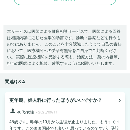
本サービスは医師による健康相談サービスで、医師による回答
は相談内容に応じた医学的助言です。診断・診察などを行うも
のではありません。 このことを十分認識したうえで自己の責任
において、医療機関への受診有無等をご自身でご判断くださ
い。 実際に医療機関を受診する際も、治療方法、薬の内容等、
担当の医師によく相談、確認するようにお願いいたします。
関連Q＆A
navigate_next
更年期、婦人科に行ったほうがいいですか？
person
40代/女性
-
2025/09/11
48歳です。昨年の10月から生理が止まりました。もうすぐ１
年です。このまま閉経でも良いと思っているのですが、受診