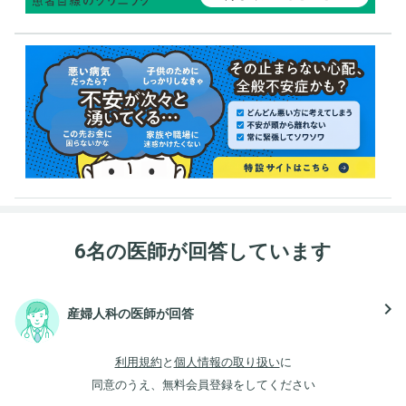
6名の医師が回答しています
navigate_next
産婦人科の医師が回答
利用規約
と
個人情報の取り扱い
に
同意のうえ、無料会員登録をしてください