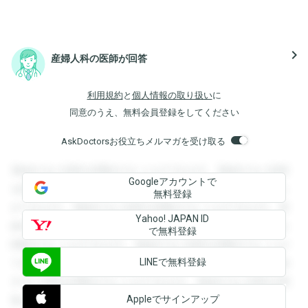
navigate_next
産婦人科の医師が回答
利用規約
と
個人情報の取り扱い
に
同意のうえ、無料会員登録をしてください
AskDoctorsお役立ちメルマガを受け取る
登録すると回答を閲覧することができます。登録すると回答
Googleアカウントで
を閲覧することができます。登録すると回答を閲覧すること
無料登録
ができます。登録すると回答を閲覧することができます。登
Yahoo! JAPAN ID
録すると回答を閲覧することができます。登録すると回答を
で無料登録
閲覧することができます。登録すると回答を閲覧することが
LINEで無料登録
できます。登録すると回答を閲覧することができます。登録
すると回答を閲覧することができます。登録すると回答を閲
Appleでサインアップ
覧することができます。