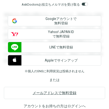
AskDoctorsお役立ちメルマガを受け取る
登録すると回答を閲覧することができます。登録すると回答
Googleアカウントで
を閲覧することができます。登録すると回答を閲覧すること
無料登録
ができます。登録すると回答を閲覧することができます。登
Yahoo! JAPAN ID
録すると回答を閲覧することができます。登録すると回答を
で無料登録
閲覧することができます。登録すると回答を閲覧することが
LINEで無料登録
できます。登録すると回答を閲覧することができます。登録
すると回答を閲覧することができます。登録すると回答を閲
Appleでサインアップ
覧することができます。
※個人のSNSに利用状況は投稿されません
または
メールアドレスで無料登録
アカウントをお持ちの方は
ログイン
へ