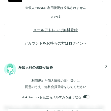
※個人のSNSに利用状況は投稿されません
または
メールアドレスで無料登録
アカウントをお持ちの方は
ログイン
へ
navigate_next
産婦人科の医師が回答
利用規約
と
個人情報の取り扱い
に
同意のうえ、無料会員登録をしてください
AskDoctorsお役立ちメルマガを受け取る
登録すると回答を閲覧することができます。登録すると回答