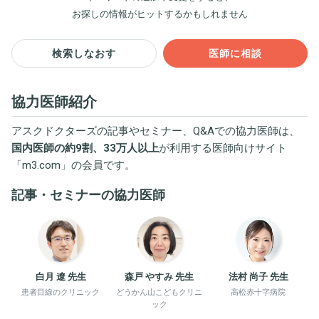
お探しの情報がヒットするかもしれません
検索しなおす
医師に相談
協力医師紹介
アスクドクターズの記事やセミナー、Q&Aでの協力医師は、
国内医師の約9割、33万人以上
が利用する医師向けサイト
「
m3.com
」の会員です。
記事・セミナーの協力医師
白月 遼 先生
森戸 やすみ 先生
法村 尚子 先生
患者目線のクリニック
どうかん山こどもクリニ
高松赤十字病院
ック