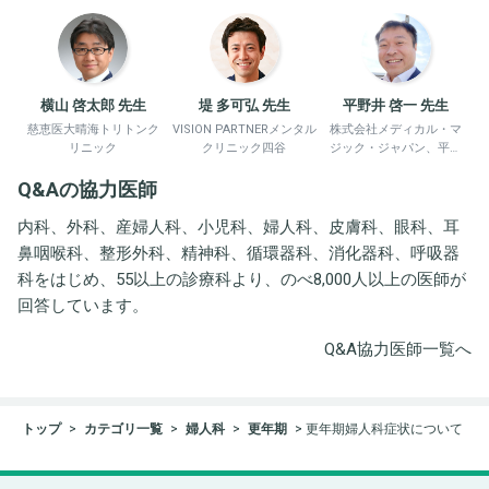
横山 啓太郎 先生
堤 多可弘 先生
平野井 啓一 先生
慈恵医大晴海トリトンク
VISION PARTNERメンタル
株式会社メディカル・マ
リニック
クリニック四谷
ジック・ジャパン、平野
井労働衛生コンサルタン
Q&Aの協力医師
ト事務所
内科、外科、産婦人科、小児科、婦人科、皮膚科、眼科、耳
鼻咽喉科、整形外科、精神科、循環器科、消化器科、呼吸器
科をはじめ、55以上の診療科より、のべ8,000人以上の医師が
回答しています。
Q&A協力医師一覧へ
トップ
カテゴリ一覧
婦人科
更年期
更年期婦人科症状について