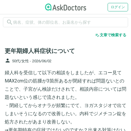
ログイン
search
edit_note
文章で検索する
更年期婦人科症状について
person
50代/女性 -
2026/06/02
婦人科を受信して以下の相談をしましたが、エコー見て
MAX2cm位の筋腫が3箇所あるが閉経すれば問題ないとの
ことで、子宮がん検診だけされて、相談内容については問
題ないという感じで流されました。
・閉経してからオナラが頻繁にでて、ヨガスタジオで出て
しまいそうになるので改善したい。内科でジメチコン錠を
処方されたがあまり改善しない。
➞更年期特有の症状ではないのですか？出来る対策はない