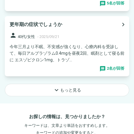
5名が回答
navigate_next
更年期の症状でしょうか
person
40代/女性
-
2025/09/21
今年三月より不眠、不安感が強くなり、心療内科を受診し
て、毎日アルプラゾラム0.4mgを昼夜2回、眠剤として寝る前
に エスゾピクロン1mg、トラゾ...
2名が回答
keyboard_arrow_down
もっと見る
お探しの情報は、見つかりましたか？
キーワードは、文章より単語をおすすめします。
キーワードの追加や変更をすると、