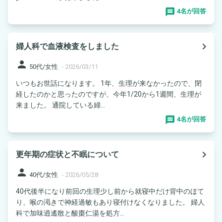
4名が回答
navigate_next
婦人科で血液検査をしました
person
50代/女性
-
2026/03/11
いつもお世話になります。 1年、生理が来なかったので、閉
経したのかと思ったのですが、今年1/20から1週間、生理が
来ました。 通院している婦...
4名が回答
navigate_next
更年期の症状と不眠について
person
40代/女性
-
2026/05/28
40代後半になり前回の生理少し前から就寝中だけ背中のほて
り、喉の渇きで神経過敏もあり寝付けなくなりました。 婦人
科で加味逍遙散と酸棗仁湯を処方...