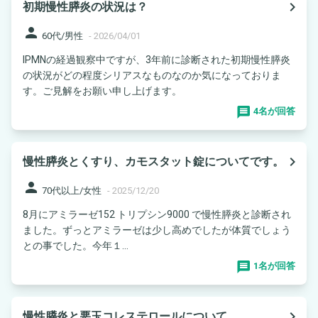
navigate_next
初期慢性膵炎の状況は？
person
60代/男性
-
2026/04/01
IPMNの経過観察中ですが、3年前に診断された初期慢性膵炎
の状況がどの程度シリアスなものなのか気になっておりま
す。ご見解をお願い申し上げます。
4名が回答
navigate_next
慢性膵炎とくすり、カモスタット錠についてです。
person
70代以上/女性
-
2025/12/20
8月にアミラーゼ152 トリプシン9000 で慢性膵炎と診断され
ました。ずっとアミラーゼは少し高めでしたが体質でしょう
との事でした。今年１...
1名が回答
navigate_next
慢性膵炎と悪玉コレステロールについて