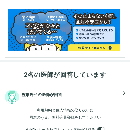
2名の医師が回答しています
navigate_next
整形外科の医師が回答
利用規約
と
個人情報の取り扱い
に
同意のうえ、無料会員登録をしてください
AskDoctorsお役立ちメルマガを受け取る