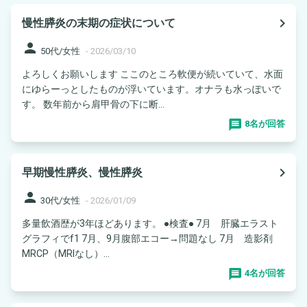
navigate_next
慢性膵炎の末期の症状について
person
50代/女性
-
2026/03/10
よろしくお願いします ここのところ軟便が続いていて、水面
にゆらーっとしたものが浮いています。オナラも水っぽいで
す。 数年前から肩甲骨の下に断...
8名が回答
navigate_next
早期慢性膵炎、慢性膵炎
person
30代/女性
-
2026/01/09
多量飲酒歴が3年ほどあります。 ●検査● 7月 肝臓エラスト
グラフィでf1 7月、9月腹部エコー→問題なし 7月 造影剤
MRCP（MRIなし）...
4名が回答