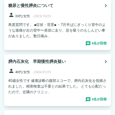
navigate_next
糖尿と慢性膵炎について
person
30代/女性
-
2025/10/23
再度質問です。 ■症状・背景■ ・7月半ばにぎっくり背中のよ
うな激痛が左の背中〜肩首に走り、息を吸うのもしんどい事
がありました。数日痛み...
4名が回答
navigate_next
膵内石灰化 早期慢性膵炎疑い
person
40代/女性
-
2026/01/25
40歳女性です 健康診断の腹部エコーで、膵内石灰化を指摘さ
れました。精密検査は不要との結果でした。 とても心配だっ
たので、近隣のクリニッ...
3名が回答