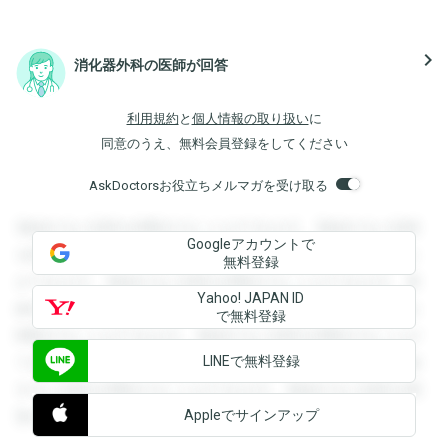
navigate_next
消化器外科の医師が回答
利用規約
と
個人情報の取り扱い
に
同意のうえ、無料会員登録をしてください
AskDoctorsお役立ちメルマガを受け取る
登録すると回答を閲覧することができます。登録すると回答
Googleアカウントで
を閲覧することができます。登録すると回答を閲覧すること
無料登録
ができます。登録すると回答を閲覧することができます。登
Yahoo! JAPAN ID
録すると回答を閲覧することができます。登録すると回答を
で無料登録
閲覧することができます。登録すると回答を閲覧することが
LINEで無料登録
できます。登録すると回答を閲覧することができます。登録
すると回答を閲覧することができます。登録すると回答を閲
Appleでサインアップ
覧することができます。