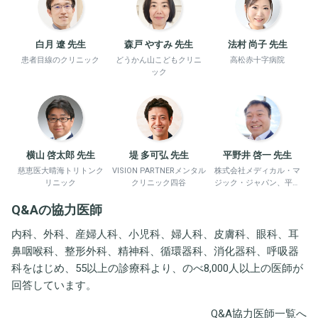
白月 遼 先生
森戸 やすみ 先生
法村 尚子 先生
患者目線のクリニック
どうかん山こどもクリニ
高松赤十字病院
ック
横山 啓太郎 先生
堤 多可弘 先生
平野井 啓一 先生
慈恵医大晴海トリトンク
VISION PARTNERメンタル
株式会社メディカル・マ
リニック
クリニック四谷
ジック・ジャパン、平野
井労働衛生コンサルタン
Q&Aの協力医師
ト事務所
内科、外科、産婦人科、小児科、婦人科、皮膚科、眼科、耳
鼻咽喉科、整形外科、精神科、循環器科、消化器科、呼吸器
科をはじめ、55以上の診療科より、のべ8,000人以上の医師が
回答しています。
Q&A協力医師一覧へ