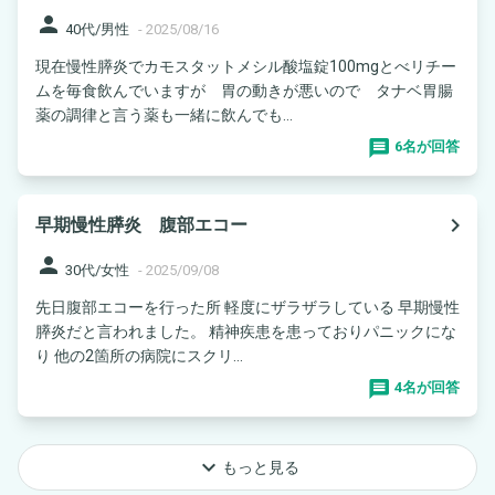
person
40代/男性
-
2025/08/16
現在慢性膵炎でカモスタットメシル酸塩錠100mgとべリチー
ムを毎食飲んでいますが 胃の動きが悪いので タナベ胃腸
薬の調律と言う薬も一緒に飲んでも...
6名が回答
navigate_next
早期慢性膵炎 腹部エコー
person
30代/女性
-
2025/09/08
先日腹部エコーを行った所 軽度にザラザラしている 早期慢性
膵炎だと言われました。 精神疾患を患っておりパニックにな
り 他の2箇所の病院にスクリ...
4名が回答
keyboard_arrow_down
もっと見る