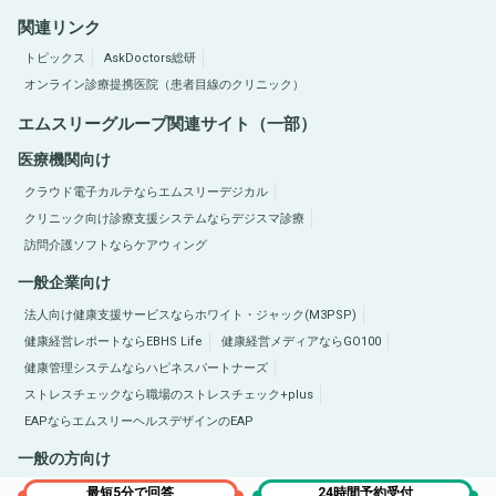
関連リンク
トピックス
AskDoctors総研
オンライン診療提携医院（患者目線のクリニック）
エムスリーグループ関連サイト（一部）
医療機関向け
クラウド電子カルテならエムスリーデジカル
クリニック向け診療支援システムならデジスマ診療
訪問介護ソフトならケアウィング
一般企業向け
法人向け健康支援サービスならホワイト・ジャック(M3PSP)
健康経営レポートならEBHS Life
健康経営メディアならGO100
健康管理システムならハピネスパートナーズ
ストレスチェックなら職場のストレスチェック+plus
EAPならエムスリーヘルスデザインのEAP
一般の方向け
医療総合サイトQLife（キューライフ）
肥満症総合サイトならひまんラボ
最短5分で回答
24時間予約受付