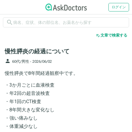
ログイン
search
edit_note
文章で検索する
慢性膵炎の経過について
person
60代/男性 -
2026/06/02
慢性膵炎で8年間経過観察中です。
・3か月ごとに血液検査
・年2回の超音波検査
・年1回のCT検査
・8年間大きな変化なし
・強い痛みなし
・体重減少なし