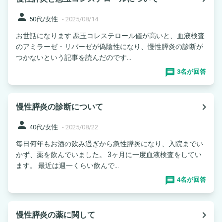
person
50代/女性
-
2025/08/14
お世話になります 悪玉コレステロール値が高いと、血液検査
のアミラーゼ・リパーゼが偽陰性になり、慢性膵炎の診断が
つかないという記事を読んだのです...
3名が回答
navigate_next
慢性膵炎の診断について
person
40代/女性
-
2025/08/22
毎日何年もお酒の飲み過ぎから急性膵炎になり、入院までい
かず、薬を飲んでいました。 3ヶ月に一度血液検査をしてい
ます。 最近は週一くらい飲んで...
4名が回答
navigate_next
慢性膵炎の薬に関して