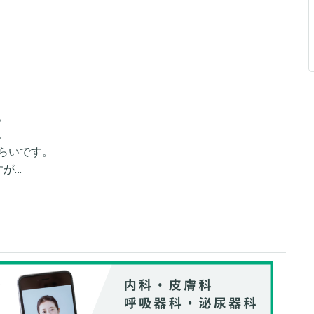
。
。
らいです。
すが…