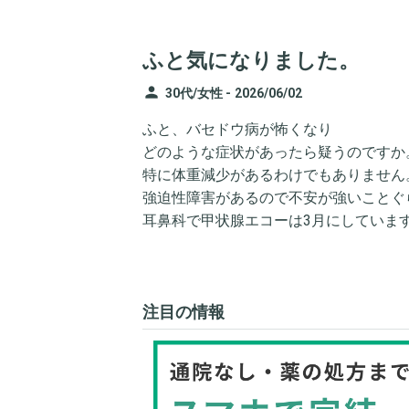
ふと気になりました。
person
30代/女性 -
2026/06/02
ふと、バセドウ病が怖くなり
どのような症状があったら疑うのですか
特に体重減少があるわけでもありません
強迫性障害があるので不安が強いことぐ
耳鼻科で甲状腺エコーは3月にしていま
注目の情報