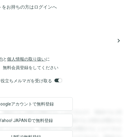
トをお持ちの方は
ログイン
へ
navigate_next
約
と
個人情報の取り扱い
に
、無料会員登録をしてください
orsお役立ちメルマガを受け取る
Googleアカウントで
無料登録
。登録すると回答を閲覧することができます。登録すると回
回答を閲覧することができます。登録すると回答を閲覧する
Yahoo! JAPAN ID
で無料登録
ることができます。登録すると回答を閲覧することができま