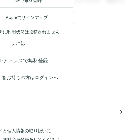
ます。登録すると回答を閲覧することができます。登録する
LINEで無料登録
Appleでサインアップ
NSに利用状況は投稿されません
または
ルアドレスで無料登録
トをお持ちの方は
ログイン
へ
navigate_next
約
と
個人情報の取り扱い
に
、無料会員登録をしてください