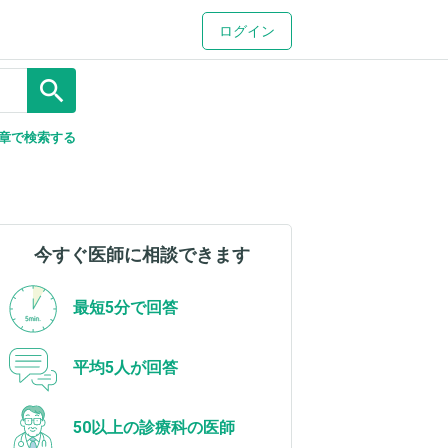
ログイン
search
章で検索する
今すぐ医師に相談できます
最短5分で回答
平均5人が回答
50以上の診療科の医師