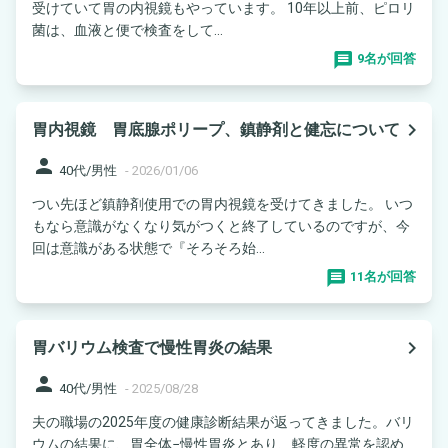
受けていて胃の内視鏡もやっています。 10年以上前、ピロリ
菌は、血液と便で検査をして...
9名が回答
navigate_next
胃内視鏡 胃底腺ポリープ、鎮静剤と健忘について
person
40代/男性
-
2026/01/06
つい先ほど鎮静剤使用での胃内視鏡を受けてきました。 いつ
もなら意識がなくなり気がつくと終了しているのですが、今
回は意識がある状態で『そろそろ始...
11名が回答
navigate_next
胃バリウム検査で慢性胃炎の結果
person
40代/男性
-
2025/08/28
夫の職場の2025年度の健康診断結果が返ってきました。バリ
ウムの結果に、胃全体−慢性胃炎とあり、軽度の異常を認め