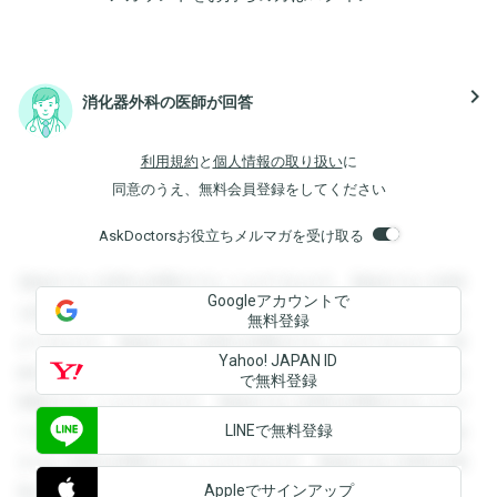
navigate_next
消化器外科の医師が回答
利用規約
と
個人情報の取り扱い
に
同意のうえ、無料会員登録をしてください
AskDoctorsお役立ちメルマガを受け取る
登録すると回答を閲覧することができます。登録すると回答
Googleアカウントで
を閲覧することができます。登録すると回答を閲覧すること
無料登録
ができます。登録すると回答を閲覧することができます。登
Yahoo! JAPAN ID
録すると回答を閲覧することができます。登録すると回答を
で無料登録
閲覧することができます。登録すると回答を閲覧することが
LINEで無料登録
できます。登録すると回答を閲覧することができます。登録
すると回答を閲覧することができます。登録すると回答を閲
Appleでサインアップ
覧することができます。