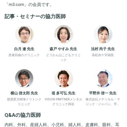
「
m3.com
」の会員です。
記事・セミナーの協力医師
白月 遼 先生
森戸 やすみ 先生
法村 尚子 先生
患者目線のクリニック
どうかん山こどもクリニ
高松赤十字病院
ック
横山 啓太郎 先生
堤 多可弘 先生
平野井 啓一 先生
慈恵医大晴海トリトンク
VISION PARTNERメンタル
株式会社メディカル・マ
リニック
クリニック四谷
ジック・ジャパン、平野
井労働衛生コンサルタン
Q&Aの協力医師
ト事務所
内科、外科、産婦人科、小児科、婦人科、皮膚科、眼科、耳