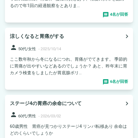
るので年1回の経過観察をとありま...
4名が回答
navigate_next
涼しくなると胃痛がする
person
50代/女性
-
2025/10/14
ここ数年秋から冬になるにつれ、胃痛がでてきます。 季節的
に胃痛が出やすいなどあるのでしょうか？ あと、昨年末に胃
カメラ検査をしましたが胃底腺ポリ...
6名が回答
navigate_next
ステージ4の胃癌の余命について
person
60代/男性
-
2026/03/02
60歳男性 胃癌が見つかりステージ4 リンパ転移あり 余命は
どのくらいでしょうか