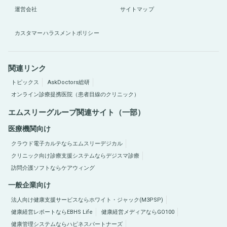
運営会社
サイトマップ
カスタマーハラスメントポリシー
関連リンク
トピックス
AskDoctors総研
オンライン診療提携医院（患者目線のクリニック）
エムスリーグループ関連サイト（一部）
医療機関向け
クラウド電子カルテならエムスリーデジカル
クリニック向け診療支援システムならデジスマ診療
訪問介護ソフトならケアウィング
一般企業向け
法人向け健康支援サービスならホワイト・ジャック(M3PSP)
健康経営レポートならEBHS Life
健康経営メディアならGO100
健康管理システムならハピネスパートナーズ