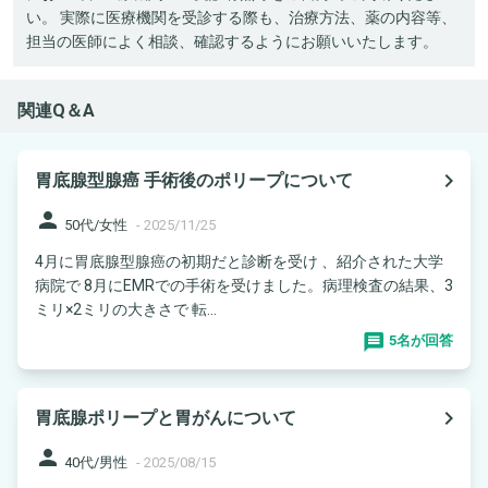
い。 実際に医療機関を受診する際も、治療方法、薬の内容等、
担当の医師によく相談、確認するようにお願いいたします。
関連Q＆A
navigate_next
胃底腺型腺癌 手術後のポリープについて
person
50代/女性
-
2025/11/25
4月に胃底腺型腺癌の初期だと診断を受け 、紹介された大学
病院で 8月にEMRでの手術を受けました。病理検査の結果、3
ミリ×2ミリの大きさで 転...
5名が回答
navigate_next
胃底腺ポリープと胃がんについて
person
40代/男性
-
2025/08/15