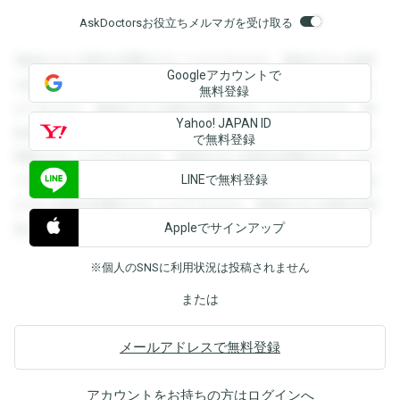
AskDoctorsお役立ちメルマガを受け取る
登録すると回答を閲覧することができます。登録すると回答
Googleアカウントで
を閲覧することができます。登録すると回答を閲覧すること
無料登録
ができます。登録すると回答を閲覧することができます。登
Yahoo! JAPAN ID
録すると回答を閲覧することができます。登録すると回答を
で無料登録
閲覧することができます。登録すると回答を閲覧することが
LINEで無料登録
できます。登録すると回答を閲覧することができます。登録
すると回答を閲覧することができます。登録すると回答を閲
Appleでサインアップ
覧することができます。
※個人のSNSに利用状況は投稿されません
または
メールアドレスで無料登録
アカウントをお持ちの方は
ログイン
へ