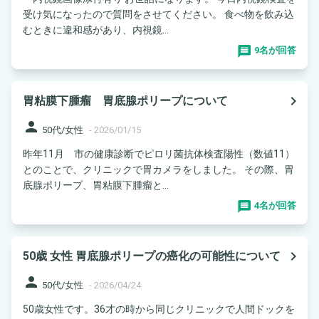
受け気になったので質問をさせてください。 食べ物を飲み込
むときに違和感があり、内視鏡...
9名が回答
navigate_next
胃粘膜下腫瘤 胃底腺ポリープについて
person
50代/女性
-
2026/01/15
昨年11月 市の健康診断でピロリ菌抗体検査陽性（数値11）
とのことで、クリニックで胃カメラをしました。 その際、胃
底腺ポリープ、胃粘膜下腫瘤と...
4名が回答
navigate_next
50歳 女性 胃底腺ポリープの癌化の可能性について
person
50代/女性
-
2026/04/24
50歳女性です。36才の時から同じクリニックで人間ドックを