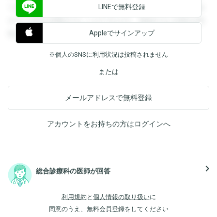
LINEで無料登録
できます。登録すると回答を閲覧することができます。登録
すると回答を閲覧することができます。登録すると回答を閲
Appleでサインアップ
覧することができます。
※個人のSNSに利用状況は投稿されません
または
メールアドレスで無料登録
アカウントをお持ちの方は
ログイン
へ
navigate_next
総合診療科の医師が回答
利用規約
と
個人情報の取り扱い
に
同意のうえ、無料会員登録をしてください