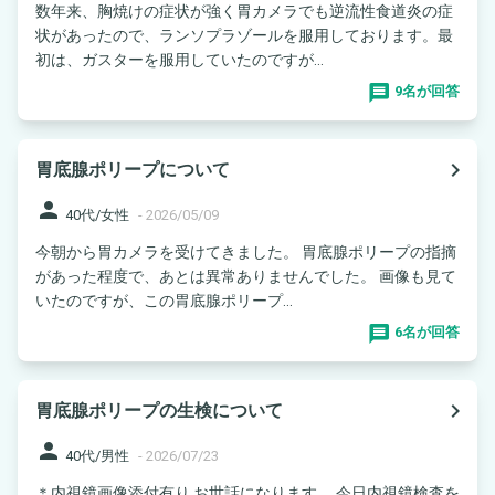
数年来、胸焼けの症状が強く胃カメラでも逆流性食道炎の症
状があったので、ランソプラゾールを服用しております。最
初は、ガスターを服用していたのですが...
9名が回答
navigate_next
胃底腺ポリープについて
person
40代/女性
-
2026/05/09
今朝から胃カメラを受けてきました。 胃底腺ポリープの指摘
があった程度で、あとは異常ありませんでした。 画像も見て
いたのですが、この胃底腺ポリープ...
6名が回答
navigate_next
胃底腺ポリープの生検について
person
40代/男性
-
2026/07/23
＊内視鏡画像添付有り お世話になります。 今日内視鏡検査を