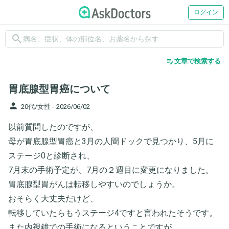
ログイン
search
edit_note
文章で検索する
胃底腺型胃癌について
person
20代/女性 -
2026/06/02
以前質問したのですが、
母が胃底腺型胃癌と3月の人間ドックで見つかり、5月に
ステージ0と診断され、
7月末の手術予定が、7月の２週目に変更になりました。
胃底腺型胃がんは転移しやすいのでしょうか。
おそらく大丈夫だけど、
転移していたらもうステージ4ですと言われたそうです。
また内視鏡での手術になるということですが、