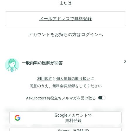
または
メールアドレスで無料登録
アカウントをお持ちの方は
ログイン
へ
navigate_next
一般内科の医師が回答
利用規約
と
個人情報の取り扱い
に
同意のうえ、無料会員登録をしてください
AskDoctorsお役立ちメルマガを受け取る
登録すると回答を閲覧することができます。登録すると回答
Googleアカウントで
を閲覧することができます。登録すると回答を閲覧すること
無料登録
ができます。登録すると回答を閲覧することができます。登
Yahoo! JAPAN ID