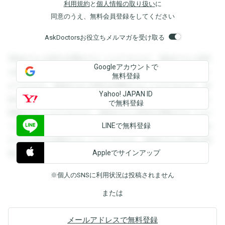
利用規約
と
個人情報の取り扱い
に
同意のうえ、無料会員登録をしてください
AskDoctorsお役立ちメルマガを受け取る
登録すると回答を閲覧することができます。登録すると回答
Googleアカウントで
を閲覧することができます。登録すると回答を閲覧すること
無料登録
ができます。登録すると回答を閲覧することができます。登
Yahoo! JAPAN ID
録すると回答を閲覧することができます。登録すると回答を
で無料登録
閲覧することができます。登録すると回答を閲覧することが
LINEで無料登録
できます。登録すると回答を閲覧することができます。登録
すると回答を閲覧することができます。登録すると回答を閲
Appleでサインアップ
覧することができます。
※個人のSNSに利用状況は投稿されません
または
メールアドレスで無料登録