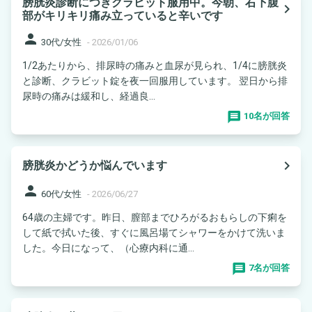
膀胱炎診断につきクラビット服用中。今朝、右下腹
navigate_next
部がキリキリ痛み立っていると辛いです
person
30代/女性
-
2026/01/06
1/2あたりから、排尿時の痛みと血尿が見られ、1/4に膀胱炎
と診断、クラビット錠を夜一回服用しています。 翌日から排
尿時の痛みは緩和し、経過良...
10名が回答
navigate_next
膀胱炎かどうか悩んでいます
person
60代/女性
-
2026/06/27
64歳の主婦です。昨日、膣部までひろがるおもらしの下痢を
して紙で拭いた後、すぐに風呂場てシャワーをかけて洗いま
した。今日になって、（心療内科に通...
7名が回答