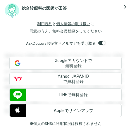
navigate_next
総合診療科の医師が回答
利用規約
と
個人情報の取り扱い
に
同意のうえ、無料会員登録をしてください
AskDoctorsお役立ちメルマガを受け取る
登録すると回答を閲覧することができます。登録すると回答
Googleアカウントで
を閲覧することができます。登録すると回答を閲覧すること
無料登録
ができます。登録すると回答を閲覧することができます。登
Yahoo! JAPAN ID
録すると回答を閲覧することができます。登録すると回答を
で無料登録
閲覧することができます。登録すると回答を閲覧することが
LINEで無料登録
できます。登録すると回答を閲覧することができます。登録
すると回答を閲覧することができます。登録すると回答を閲
Appleでサインアップ
覧することができます。
※個人のSNSに利用状況は投稿されません