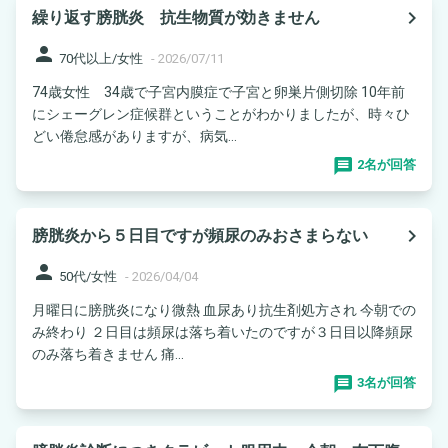
navigate_next
繰り返す膀胱炎 抗生物質が効きません
person
70代以上/女性
-
2026/07/11
74歳女性 34歳で子宮内膜症で子宮と卵巣片側切除 10年前
にシェーグレン症候群ということがわかりましたが、時々ひ
どい倦怠感がありますが、病気...
2名が回答
navigate_next
膀胱炎から５日目ですが頻尿のみおさまらない
person
50代/女性
-
2026/04/04
月曜日に膀胱炎になり微熱 血尿あり抗生剤処方され 今朝での
み終わり ２日目は頻尿は落ち着いたのですが３日目以降頻尿
のみ落ち着きません 痛...
3名が回答