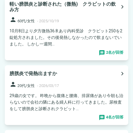
軽い膀胱炎と診断された（微熱) クラビットの飲
navigate_next
み方
person
60代/女性
-
2025/10/19
10月8日より夕方微熱36.8:あり内科受診 クラビット250を2
錠処方されました。その後発熱しなかったので飲まないでい
ました。 しかし一週間...
2名が回答
navigate_next
膀胱炎で発熱出ますか
person
20代/女性
-
2026/03/17
29歳の女です。 昨晩から腹痛と腰痛、排尿痛があり今朝も治
らないので会社の隣にある婦人科に行ってきました。尿検査
をして膀胱炎と診断されクラビット...
4名が回答