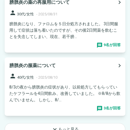
navigate_next
膀胱炎の薬の再服用について
person
30代/女性
-
2025/08/31
膀胱炎になり、ファロムを５日分処方されました。 3日間服
用して症状は落ち着いたのですが、その後2日間薬を飲むこ
とを失念してしまい、現在、若干膀...
9名が回答
navigate_next
膀胱炎の服薬について
person
40代/女性
-
2025/08/10
8/3の夜から膀胱炎の症状があり、以前処方してもらってい
たケフラールを4日間飲み、改善していました。 ※8/8から飲
んでいません。 しかし、8/...
3名が回答
keyboard_arrow_down
もっと見る