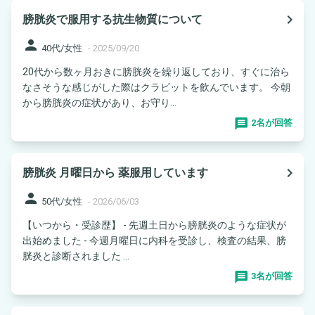
navigate_next
膀胱炎で服用する抗生物質について
person
40代/女性
-
2025/09/20
20代から数ヶ月おきに膀胱炎を繰り返しており、すぐに治ら
なさそうな感じがした際はクラビットを飲んでいます。 今朝
から膀胱炎の症状があり、お守り...
2名が回答
navigate_next
膀胱炎 月曜日から 薬服用しています
person
50代/女性
-
2026/06/03
【いつから・受診歴】 - 先週土日から膀胱炎のような症状が
出始めました - 今週月曜日に内科を受診し、検査の結果、膀
胱炎と診断されました ...
3名が回答