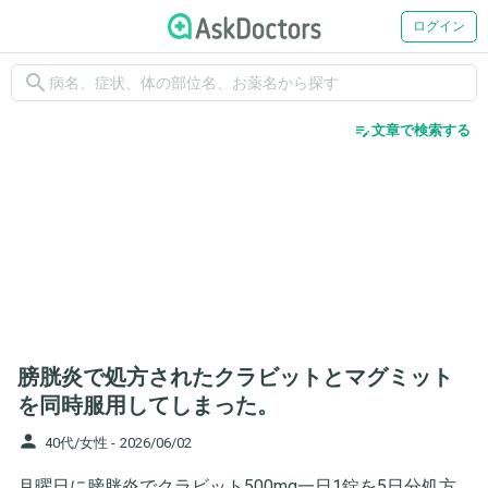
ログイン
search
edit_note
文章で検索する
膀胱炎で処方されたクラビットとマグミット
を同時服用してしまった。
person
40代/女性 -
2026/06/02
月曜日に膀胱炎でクラビット500mg一日1錠を5日分処方