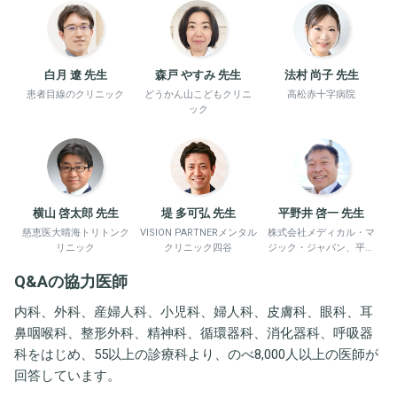
白月 遼 先生
森戸 やすみ 先生
法村 尚子 先生
患者目線のクリニック
どうかん山こどもクリニ
高松赤十字病院
ック
横山 啓太郎 先生
堤 多可弘 先生
平野井 啓一 先生
慈恵医大晴海トリトンク
VISION PARTNERメンタル
株式会社メディカル・マ
リニック
クリニック四谷
ジック・ジャパン、平野
井労働衛生コンサルタン
Q&Aの協力医師
ト事務所
内科、外科、産婦人科、小児科、婦人科、皮膚科、眼科、耳
鼻咽喉科、整形外科、精神科、循環器科、消化器科、呼吸器
科をはじめ、55以上の診療科より、のべ8,000人以上の医師が
回答しています。