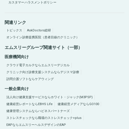
カスタマーハラスメントポリシー
関連リンク
トピックス
AskDoctors総研
オンライン診療提携医院（患者目線のクリニック）
エムスリーグループ関連サイト（一部）
医療機関向け
クラウド電子カルテならエムスリーデジカル
クリニック向け診療支援システムならデジスマ診療
訪問介護ソフトならケアウィング
一般企業向け
法人向け健康支援サービスならホワイト・ジャック(M3PSP)
健康経営レポートならEBHS Life
健康経営メディアならGO100
健康管理システムならハピネスパートナーズ
ストレスチェックなら職場のストレスチェック+plus
EAPならエムスリーヘルスデザインのEAP