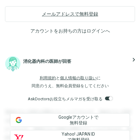
メールアドレスで無料登録
アカウントをお持ちの方は
ログイン
へ
navigate_next
消化器内科の医師が回答
利用規約
と
個人情報の取り扱い
に
同意のうえ、無料会員登録をしてください
AskDoctorsお役立ちメルマガを受け取る
登録すると回答を閲覧することができます。登録すると回答
Googleアカウントで
を閲覧することができます。登録すると回答を閲覧すること
無料登録
ができます。登録すると回答を閲覧することができます。登
Yahoo! JAPAN ID
録すると回答を閲覧することができます。登録すると回答を
で無料登録