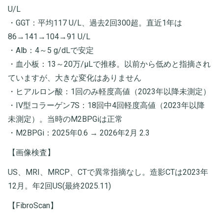
U/L
・GGT：平均117 U/L、過去2回300超。直近1年は
86→141→104→91 U/L
・Alb：4～5 g/dLで安定
・血小板：13～20万/μLで推移。以前から低めと指摘され
ていますが、大きな変化はありません
・ヒアルロン酸：1回のみ軽度高値（2023年以降未測定）
・IV型コラーゲン7S：18回中4回軽度高値（2023年以降
未測定）。当時のM2BPGiは正常
・M2BPGi：2025年0.6 → 2026年2月 2.3
【画像検査】
US、MRI、MRCP、CTで異常指摘なし。造影CTは2023年
12月。年2回US(最終2025.11)
【FibroScan】