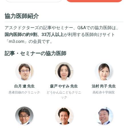
協力医師紹介
アスクドクターズの記事やセミナー、Q&Aでの協力医師は、
国内医師の約9割、33万人以上
が利用する医師向けサイト
「
m3.com
」の会員です。
記事・セミナーの協力医師
白月 遼 先生
森戸 やすみ 先生
法村 尚子 先生
患者目線のクリニック
どうかん山こどもクリニ
高松赤十字病院
ック