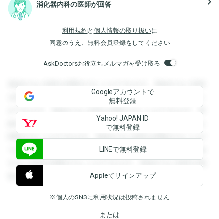
navigate_next
消化器内科の医師が回答
利用規約
と
個人情報の取り扱い
に
同意のうえ、無料会員登録をしてください
AskDoctorsお役立ちメルマガを受け取る
登録すると回答を閲覧することができます。登録すると回答
Googleアカウントで
を閲覧することができます。登録すると回答を閲覧すること
無料登録
ができます。登録すると回答を閲覧することができます。登
Yahoo! JAPAN ID
録すると回答を閲覧することができます。登録すると回答を
で無料登録
閲覧することができます。登録すると回答を閲覧することが
LINEで無料登録
できます。登録すると回答を閲覧することができます。登録
すると回答を閲覧することができます。登録すると回答を閲
Appleでサインアップ
覧することができます。
※個人のSNSに利用状況は投稿されません
または