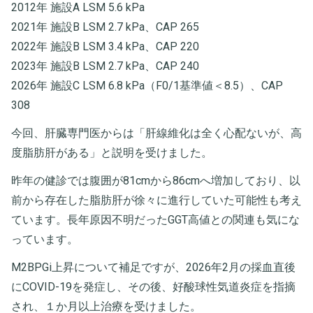
2012年 施設A LSM 5.6 kPa
2021年 施設B LSM 2.7 kPa、CAP 265
2022年 施設B LSM 3.4 kPa、CAP 220
2023年 施設B LSM 2.7 kPa、CAP 240
2026年 施設C LSM 6.8 kPa（F0/1基準値＜8.5）、CAP
308
今回、肝臓専門医からは「肝線維化は全く心配ないが、高
度脂肪肝がある」と説明を受けました。
昨年の健診では腹囲が81cmから86cmへ増加しており、以
前から存在した脂肪肝が徐々に進行していた可能性も考え
ています。長年原因不明だったGGT高値との関連も気にな
っています。
M2BPGi上昇について補足ですが、2026年2月の採血直後
にCOVID-19を発症し、その後、好酸球性気道炎症を指摘
され、１か月以上治療を受けました。