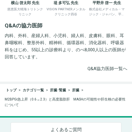
横山 啓太郎 先生
堤 多可弘 先生
平野井 啓一 先生
慈恵医大晴海トリトンク
VISION PARTNERメンタル
株式会社メディカル・マ
リニック
クリニック四谷
ジック・ジャパン、平野
井労働衛生コンサルタン
Q&Aの協力医師
ト事務所
内科、外科、産婦人科、小児科、婦人科、皮膚科、眼科、耳
鼻咽喉科、整形外科、精神科、循環器科、消化器科、呼吸器
科をはじめ、55以上の診療科より、のべ8,000人以上の医師が
回答しています。
Q&A協力医師一覧へ
トップ
カテゴリ一覧
肝臓･腎臓
肝臓
M2BPGi急上昇（0.6→2.3）と高度脂肪肝 MASHの可能性や肝生検の必要性
について
よくあるご質問