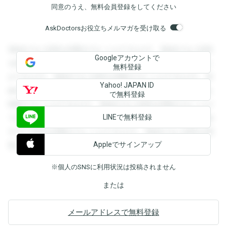
同意のうえ、無料会員登録をしてください
AskDoctorsお役立ちメルマガを受け取る
登録すると回答を閲覧することができます。登録すると回答
Googleアカウントで
を閲覧することができます。登録すると回答を閲覧すること
無料登録
ができます。登録すると回答を閲覧することができます。登
Yahoo! JAPAN ID
録すると回答を閲覧することができます。登録すると回答を
で無料登録
閲覧することができます。登録すると回答を閲覧することが
LINEで無料登録
できます。登録すると回答を閲覧することができます。登録
すると回答を閲覧することができます。登録すると回答を閲
Appleでサインアップ
覧することができます。
※個人のSNSに利用状況は投稿されません
または
メールアドレスで無料登録