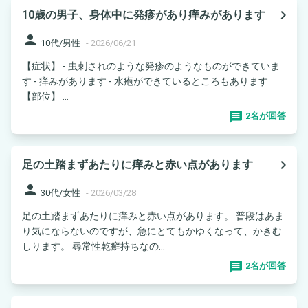
navigate_next
10歳の男子、身体中に発疹があり痒みがあります
person
10代/男性
-
2026/06/21
【症状】 - 虫刺されのような発疹のようなものができていま
す - 痒みがあります - 水疱ができているところもあります
【部位】 ...
2名が回答
navigate_next
足の土踏まずあたりに痒みと赤い点があります
person
30代/女性
-
2026/03/28
足の土踏まずあたりに痒みと赤い点があります。 普段はあま
り気にならないのですが、急にとてもかゆくなって、かきむ
しります。 尋常性乾癬持ちなの...
2名が回答