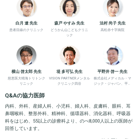
白月 遼 先生
森戸 やすみ 先生
法村 尚子 先生
患者目線のクリニック
どうかん山こどもクリニ
高松赤十字病院
ック
横山 啓太郎 先生
堤 多可弘 先生
平野井 啓一 先生
慈恵医大晴海トリトンク
VISION PARTNERメンタル
株式会社メディカル・マ
リニック
クリニック四谷
ジック・ジャパン、平野
井労働衛生コンサルタン
Q&Aの協力医師
ト事務所
内科、外科、産婦人科、小児科、婦人科、皮膚科、眼科、耳
鼻咽喉科、整形外科、精神科、循環器科、消化器科、呼吸器
科をはじめ、55以上の診療科より、のべ8,000人以上の医師が
回答しています。