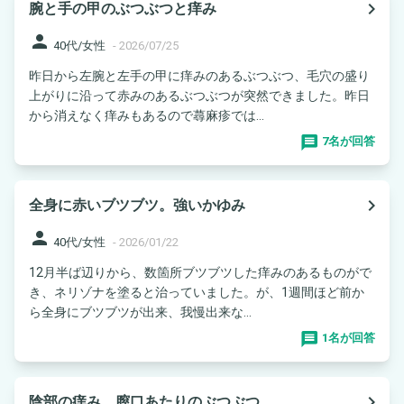
navigate_next
腕と手の甲のぶつぶつと痒み
person
40代/女性
-
2026/07/25
昨日から左腕と左手の甲に痒みのあるぶつぶつ、毛穴の盛り
上がりに沿って赤みのあるぶつぶつが突然できました。昨日
から消えなく痒みもあるので蕁麻疹では...
7名が回答
navigate_next
全身に赤いブツブツ。強いかゆみ
person
40代/女性
-
2026/01/22
12月半ば辺りから、数箇所ブツブツした痒みのあるものがで
き、ネリゾナを塗ると治っていました。が、1週間ほど前か
ら全身にブツブツが出来、我慢出来な...
1名が回答
navigate_next
陰部の痒み、膣口あたりのぶつぶつ