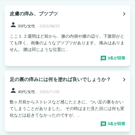
navigate_next
皮膚の痒み、ブツブツ
person
30代/女性
-
2025/08/23
ここ１.２週間ほど前から、膝の内側や腰の辺り、下腹部がと
ても痒く、画像のようなブツブツがあります。 痛みはありま
せん。 腰は同じような位置に...
3名が回答
navigate_next
足の裏の痒みには何を塗れば良いでしょうか？
person
40代/女性
-
2025/11/02
数ヶ月前からストレスなど感じたときに、つい足の裏をかい
てしまうことがありました。 その時はまだ見た目には何も変
化などは起きてなかったのですが、...
3名が回答