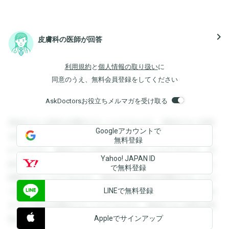
navigate_next
皮膚科の医師が回答
利用規約
と
個人情報の取り扱い
に
同意のうえ、無料会員登録をしてください
AskDoctorsお役立ちメルマガを受け取る
登録すると回答を閲覧することができます。登録すると回答
Googleアカウントで
を閲覧することができます。登録すると回答を閲覧すること
無料登録
ができます。登録すると回答を閲覧することができます。登
Yahoo! JAPAN ID
録すると回答を閲覧することができます。登録すると回答を
で無料登録
閲覧することができます。登録すると回答を閲覧することが
LINEで無料登録
できます。登録すると回答を閲覧することができます。登録
すると回答を閲覧することができます。登録すると回答を閲
Appleでサインアップ
覧することができます。