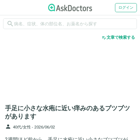
ログイン
search
edit_note
文章で検索する
手足に小さな水疱に近い痒みのあるブツブツ
があります
person
40代/女性 -
2026/06/02
2週間ほど前から、手足に水疱に近い小さなブツブツが