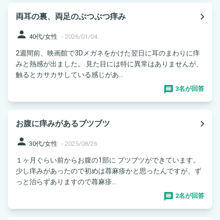
navigate_next
両耳の裏、両足のぶつぶつ痒み
person
40代/女性
-
2026/01/04
2週間前、映画館で3Dメガネをかけた翌日に耳のまわりに痒
みと熱感が出ました。 見た目には特に異常はありませんが、
触るとカサカサしている感じがあ...
3名が回答
navigate_next
お腹に痒みがあるブツブツ
person
30代/女性
-
2025/08/26
１ヶ月ぐらい前からお腹の1部に ブツブツができています。
少し痒みがあったので初めは蕁麻疹かと思ったんですが、ず
っと治らずありますので蕁麻疹...
2名が回答