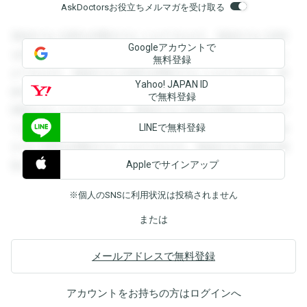
AskDoctorsお役立ちメルマガを受け取る
登録すると回答を閲覧することができます。登録すると回答
Googleアカウントで
を閲覧することができます。登録すると回答を閲覧すること
無料登録
ができます。登録すると回答を閲覧することができます。登
Yahoo! JAPAN ID
録すると回答を閲覧することができます。登録すると回答を
で無料登録
閲覧することができます。登録すると回答を閲覧することが
LINEで無料登録
できます。登録すると回答を閲覧することができます。登録
すると回答を閲覧することができます。登録すると回答を閲
Appleでサインアップ
覧することができます。
※個人のSNSに利用状況は投稿されません
または
メールアドレスで無料登録
アカウントをお持ちの方は
ログイン
へ