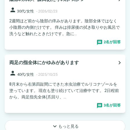
person
30代/女性
-
2026/02/23
2週間ほど前から陰部の痒みがあります。陰部全体ではなく
小陰唇の内側だけです。 痒みは排尿後の拭き取りやお風呂で
洗うなど触れたときだけです。急に...
2名が回答
navigate_next
両足の指全体にかゆみがあります
person
40代/女性
-
2025/10/25
8月末から右第四趾間にできた水虫治療でルリコナゾールを
塗っています。 現在も塗り続けていて治療中です。 2日程前
から、両足指先全体(爪回り、...
3名が回答
keyboard_arrow_down
もっと見る