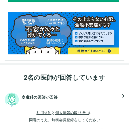
2名の医師が回答しています
navigate_next
皮膚科の医師が回答
利用規約
と
個人情報の取り扱い
に
同意のうえ、無料会員登録をしてください