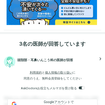
3名の医師が回答しています
navigate_next
頭頚部・耳鼻いんこう科の医師が回答
利用規約
と
個人情報の取り扱い
に
同意のうえ、無料会員登録をしてください
AskDoctorsお役立ちメルマガを受け取る
登録すると回答を閲覧することができます。登録すると回答
Googleアカウントで
を閲覧することができます。登録すると回答を閲覧すること