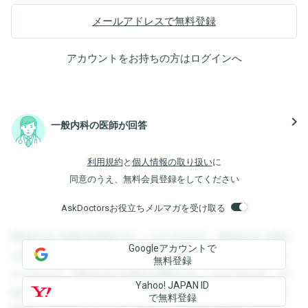
メールアドレスで無料登録
アカウントをお持ちの方は
ログイン
へ
navigate_next
一般内科の医師が回答
利用規約
と
個人情報の取り扱い
に
同意のうえ、無料会員登録をしてください
AskDoctorsお役立ちメルマガを受け取る
登録すると回答を閲覧することができます。登録すると回答
Googleアカウントで
を閲覧することができます。登録すると回答を閲覧すること
無料登録
ができます。登録すると回答を閲覧することができます。登
Yahoo! JAPAN ID
録すると回答を閲覧することができます。登録すると回答を
で無料登録