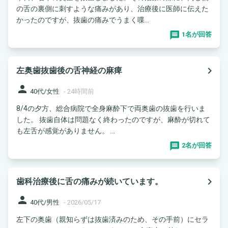
の舌の裏側に刺すような痛みがあり、治療後に医師に伝えた
かったのですが、抜歯の痛みでうまく喋...
1名が回答
navigate_next
左奥歯抜歯後の舌神経の麻痺
person
40代/女性
-
24時間前
8/4の夕方、総合病院で全身麻酔下で両奥歯の抜歯を行いま
した。 抜歯自体は問題なく終わったのですが、麻酔が切れて
も左舌が感覚がありません。 ...
2名が回答
navigate_next
歯科治療後に舌の痛みが続いています。
person
40代/男性
-
2026/05/17
左下の奥歯（親知らずは抜歯済みのため、その手前）にセラ