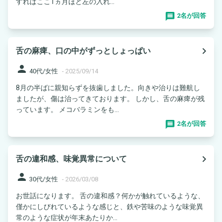
すればここ1ヵ月ほど左の入れ...
2名が回答
navigate_next
舌の麻痺、口の中がずっとしょっぱい
person
40代/女性
-
2025/09/14
8月の半ばに親知らずを抜歯しました。向きや治りは難航し
ましたが、傷は治ってきております。 しかし、舌の麻痺が残
っています。 メコバラミンをも...
2名が回答
navigate_next
舌の違和感、味覚異常について
person
30代/女性
-
2026/03/08
お世話になります。 舌の違和感？何かが触れているような、
僅かにしびれているような感じと、鉄や苦味のような味覚異
常のような症状が年末あたりか...