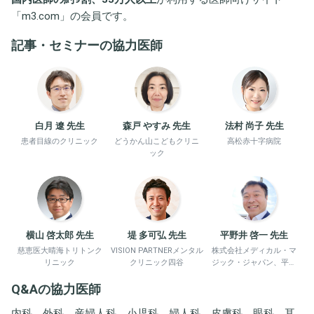
「
m3.com
」の会員です。
記事・セミナーの協力医師
白月 遼 先生
森戸 やすみ 先生
法村 尚子 先生
患者目線のクリニック
どうかん山こどもクリニ
高松赤十字病院
ック
横山 啓太郎 先生
堤 多可弘 先生
平野井 啓一 先生
慈恵医大晴海トリトンク
VISION PARTNERメンタル
株式会社メディカル・マ
リニック
クリニック四谷
ジック・ジャパン、平野
井労働衛生コンサルタン
Q&Aの協力医師
ト事務所
内科、外科、産婦人科、小児科、婦人科、皮膚科、眼科、耳