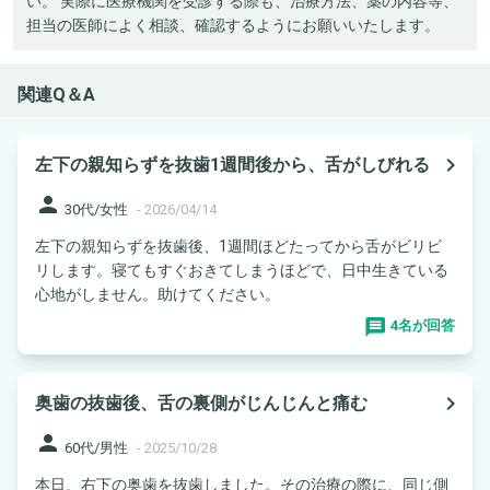
い。 実際に医療機関を受診する際も、治療方法、薬の内容等、
担当の医師によく相談、確認するようにお願いいたします。
関連Q＆A
navigate_next
左下の親知らずを抜歯1週間後から、舌がしびれる
person
30代/女性
-
2026/04/14
左下の親知らずを抜歯後、1週間ほどたってから舌がビリビ
リします。寝てもすぐおきてしまうほどで、日中生きている
心地がしません。助けてください。
4名が回答
navigate_next
奥歯の抜歯後、舌の裏側がじんじんと痛む
person
60代/男性
-
2025/10/28
本日、右下の奥歯を抜歯しました。その治療の際に、同じ側