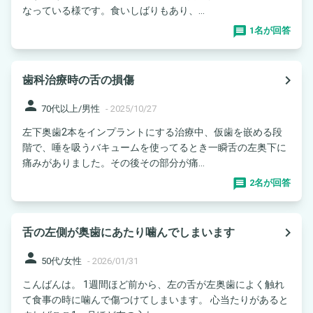
なっている様です。食いしばりもあり、...
1名が回答
navigate_next
歯科治療時の舌の損傷
person
70代以上/男性
-
2025/10/27
左下奥歯2本をインプラントにする治療中、仮歯を嵌める段
階で、唾を吸うバキュームを使ってるとき一瞬舌の左奥下に
痛みがありました。その後その部分が痛...
2名が回答
navigate_next
舌の左側が奥歯にあたり噛んでしまいます
person
50代/女性
-
2026/01/31
こんばんは。 1週間ほど前から、左の舌が左奥歯によく触れ
て食事の時に噛んで傷つけてしまいます。 心当たりがあると