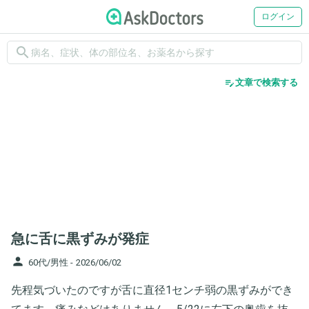
ログイン
search
edit_note
文章で検索する
急に舌に黒ずみが発症
person
60代/男性 -
2026/06/02
先程気づいたのですが舌に直径1センチ弱の黒ずみができ