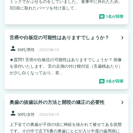
ミックでかぶせものをしていました。 食事中に外れたため、
3日前に取れたパーツを付け直して...
1名が回答
navigate_next
舌癌や白板症の可能性はありますでしょうか？
person
30代/男性
-
2025/08/15
★質問1 舌癌や白板症の可能性はありますでしょうか？ 画像
を添付いたします。 舌の左側の付け根付近（舌扁桃あたり）
が少し白くなっており、若...
3名が回答
navigate_next
奥歯の抜歯以外の方法と開咬の矯正の必要性
person
50代/女性
-
2026/04/10
上下全ての奥歯が子供の頃に神経を抜かれて被せてある状態
です。その中で左下6番の奥歯にヒビが入り中度の歯周病に