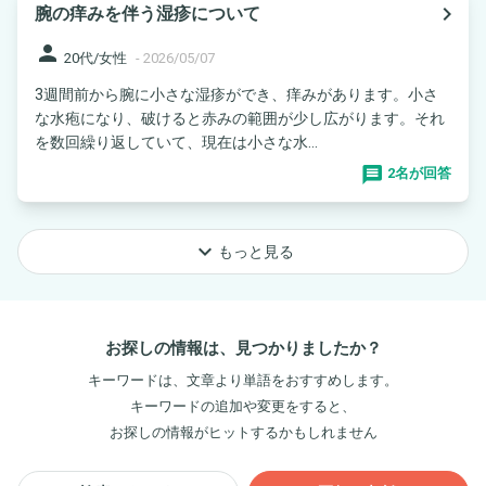
navigate_next
腕の痒みを伴う湿疹について
person
20代/女性
-
2026/05/07
3週間前から腕に小さな湿疹ができ、痒みがあります。小さ
な水疱になり、破けると赤みの範囲が少し広がります。それ
を数回繰り返していて、現在は小さな水...
2名が回答
keyboard_arrow_down
もっと見る
お探しの情報は、見つかりましたか？
キーワードは、文章より単語をおすすめします。
キーワードの追加や変更をすると、
お探しの情報がヒットするかもしれません