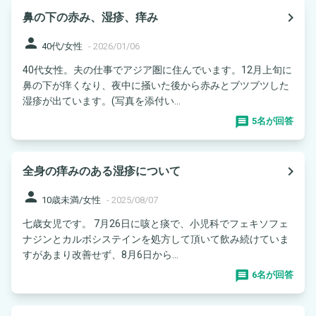
navigate_next
鼻の下の赤み、湿疹、痒み
person
40代/女性
-
2026/01/06
40代女性。夫の仕事でアジア圏に住んでいます。12月上旬に
鼻の下が痒くなり、夜中に掻いた後から赤みとブツブツした
湿疹が出ています。(写真を添付い...
5名が回答
navigate_next
全身の痒みのある湿疹について
person
10歳未満/女性
-
2025/08/07
七歳女児です。 7月26日に咳と痰で、小児科でフェキソフェ
ナジンとカルボシステインを処方して頂いて飲み続けていま
すがあまり改善せず、8月6日から...
6名が回答