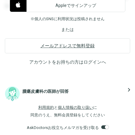
Appleでサインアップ
覧することができます。
※個人のSNSに利用状況は投稿されません
または
メールアドレスで無料登録
アカウントをお持ちの方は
ログイン
へ
navigate_next
腫瘍皮膚科の医師が回答
利用規約
と
個人情報の取り扱い
に
同意のうえ、無料会員登録をしてください
AskDoctorsお役立ちメルマガを受け取る