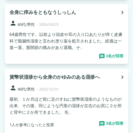
navigate_next
全身に痒みをともなうしっしん
person
60代/男性
-
2026/04/23
64歳男性です。以前より頭皮や耳の入り口あたりが痒く皮膚
科で脂漏性湿疹と言われ塗り薬を処方されました。経過は一
進一退。股関節の痛みがあり退職。そ...
2名が回答
navigate_next
貨幣状湿疹から全身のかゆみのある湿疹へ
person
40代/男性
-
2025/12/01
最初、１か月ほど前に足のすねに貨幣状湿疹のようなものが
出来、その後、同じような円形の湿疹が左右のお尻に２か所
と背中に２か所できました。 先...
3名が回答
1人が参考になったと投票