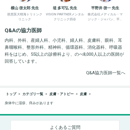
横山 啓太郎 先生
堤 多可弘 先生
平野井 啓一 先生
慈恵医大晴海トリトンク
VISION PARTNERメンタル
株式会社メディカル・マ
リニック
クリニック四谷
ジック・ジャパン、平野
井労働衛生コンサルタン
Q&Aの協力医師
ト事務所
内科、外科、産婦人科、小児科、婦人科、皮膚科、眼科、耳
鼻咽喉科、整形外科、精神科、循環器科、消化器科、呼吸器
科をはじめ、55以上の診療科より、のべ8,000人以上の医師が
回答しています。
Q&A協力医師一覧へ
トップ
カテゴリ一覧
皮膚・アトピー
皮膚
身体中に湿疹、痒みがあります
よくあるご質問