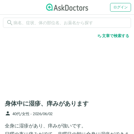
ログイン
search
edit_note
文章で検索する
身体中に湿疹、痒みがあります
person
40代/女性 -
2026/06/02
全身に湿疹があり、痒みが強いです。