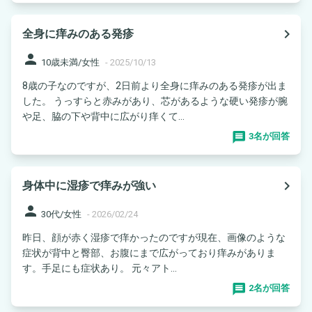
navigate_next
全身に痒みのある発疹
person
10歳未満/女性
-
2025/10/13
8歳の子なのですが、2日前より全身に痒みのある発疹が出ま
した。 うっすらと赤みがあり、芯があるような硬い発疹が腕
や足、脇の下や背中に広がり痒くて...
3名が回答
navigate_next
身体中に湿疹で痒みが強い
person
30代/女性
-
2026/02/24
昨日、顔が赤く湿疹で痒かったのですが現在、画像のような
症状が背中と臀部、お腹にまで広がっており痒みがありま
す。手足にも症状あり。 元々アト...
2名が回答