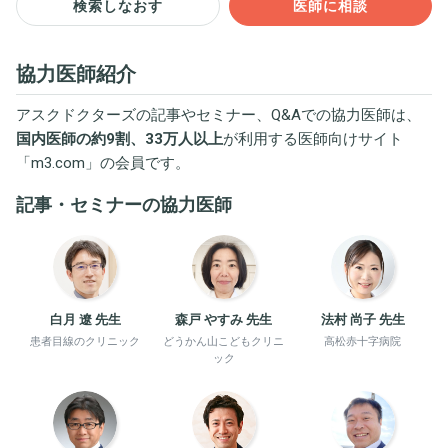
検索しなおす
医師に相談
協力医師紹介
アスクドクターズの記事やセミナー、Q&Aでの協力医師は、
国内医師の約9割、33万人以上
が利用する医師向けサイト
「
m3.com
」の会員です。
記事・セミナーの協力医師
白月 遼 先生
森戸 やすみ 先生
法村 尚子 先生
患者目線のクリニック
どうかん山こどもクリニ
高松赤十字病院
ック