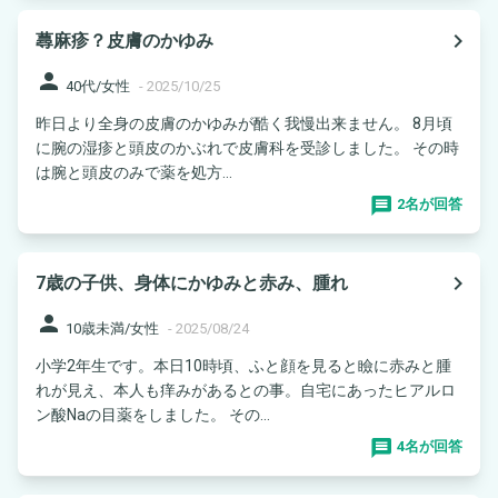
navigate_next
蕁麻疹？皮膚のかゆみ
person
40代/女性
-
2025/10/25
昨日より全身の皮膚のかゆみが酷く我慢出来ません。 8月頃
に腕の湿疹と頭皮のかぶれで皮膚科を受診しました。 その時
は腕と頭皮のみで薬を処方...
2名が回答
navigate_next
7歳の子供、身体にかゆみと赤み、腫れ
person
10歳未満/女性
-
2025/08/24
小学2年生です。本日10時頃、ふと顔を見ると瞼に赤みと腫
れが見え、本人も痒みがあるとの事。自宅にあったヒアルロ
ン酸Naの目薬をしました。 その...
4名が回答