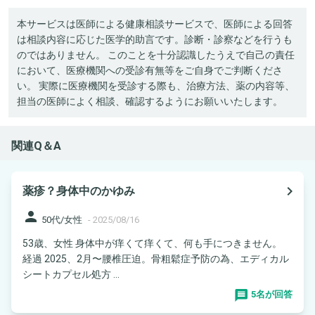
本サービスは医師による健康相談サービスで、医師による回答
は相談内容に応じた医学的助言です。診断・診察などを行うも
のではありません。 このことを十分認識したうえで自己の責任
において、医療機関への受診有無等をご自身でご判断くださ
い。 実際に医療機関を受診する際も、治療方法、薬の内容等、
担当の医師によく相談、確認するようにお願いいたします。
関連Q＆A
navigate_next
薬疹？身体中のかゆみ
person
50代/女性
-
2025/08/16
53歳、女性 身体中が痒くて痒くて、何も手につきません。
経過 2025、2月〜腰椎圧迫。骨粗鬆症予防の為、エディカル
シートカプセル処方 ...
5名が回答