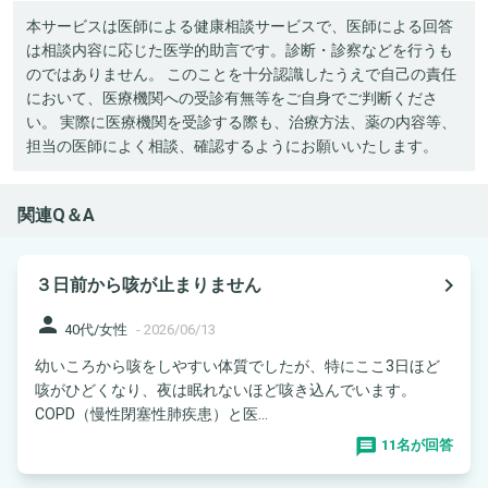
本サービスは医師による健康相談サービスで、医師による回答
は相談内容に応じた医学的助言です。診断・診察などを行うも
のではありません。 このことを十分認識したうえで自己の責任
において、医療機関への受診有無等をご自身でご判断くださ
い。 実際に医療機関を受診する際も、治療方法、薬の内容等、
担当の医師によく相談、確認するようにお願いいたします。
関連Q＆A
navigate_next
３日前から咳が止まりません
person
40代/女性
-
2026/06/13
幼いころから咳をしやすい体質でしたが、特にここ3日ほど
咳がひどくなり、夜は眠れないほど咳き込んでいます。
COPD（慢性閉塞性肺疾患）と医...
11名が回答