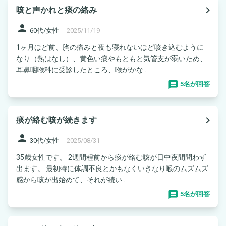
navigate_next
咳と声かれと痰の絡み
person
60代/女性
-
2025/11/19
1ヶ月ほど前、胸の痛みと夜も寝れないほど咳き込むように
なり（熱はなし）、黄色い痰やもともと気管支が弱いため、
耳鼻咽喉科に受診したところ、喉がかな...
5名が回答
navigate_next
痰が絡む咳が続きます
person
30代/女性
-
2025/08/31
35歳女性です。 2週間程前から痰が絡む咳が日中夜間問わず
出ます。 最初特に体調不良とかもなくいきなり喉のムズムズ
感から咳が出始めて、それが続い...
5名が回答