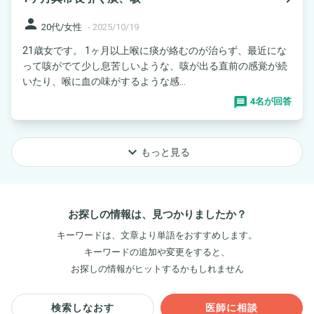
person
20代/女性
-
2025/10/19
21歳女です。 1ヶ月以上喉に痰が絡むのが治らず、最近にな
って咳がでて少し息苦しいような、咳が出る直前の感覚が続
いたり、喉に血の味がするような感...
4名が回答
keyboard_arrow_down
もっと見る
お探しの情報は、見つかりましたか？
キーワードは、文章より単語をおすすめします。
キーワードの追加や変更をすると、
お探しの情報がヒットするかもしれません
検索しなおす
医師に相談