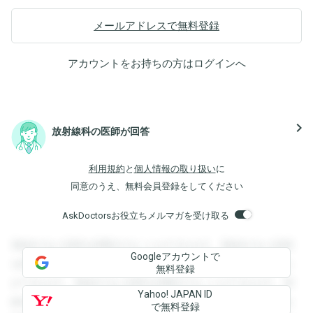
メールアドレスで無料登録
アカウントをお持ちの方は
ログイン
へ
navigate_next
放射線科の医師が回答
利用規約
と
個人情報の取り扱い
に
同意のうえ、無料会員登録をしてください
AskDoctorsお役立ちメルマガを受け取る
登録すると回答を閲覧することができます。登録すると回答
Googleアカウントで
を閲覧することができます。登録すると回答を閲覧すること
無料登録
ができます。登録すると回答を閲覧することができます。登
Yahoo! JAPAN ID
録すると回答を閲覧することができます。登録すると回答を
で無料登録