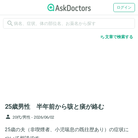
ログイン
search
edit_note
文章で検索する
25歳男性 半年前から咳と痰が絡む
person
20代/男性 -
2026/06/02
25歳の夫（非喫煙者、小児喘息の既往歴あり）の症状に