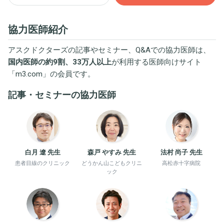
協力医師紹介
アスクドクターズの記事やセミナー、Q&Aでの協力医師は、
国内医師の約9割、33万人以上
が利用する医師向けサイト
「
m3.com
」の会員です。
記事・セミナーの協力医師
白月 遼 先生
森戸 やすみ 先生
法村 尚子 先生
患者目線のクリニック
どうかん山こどもクリニ
高松赤十字病院
ック