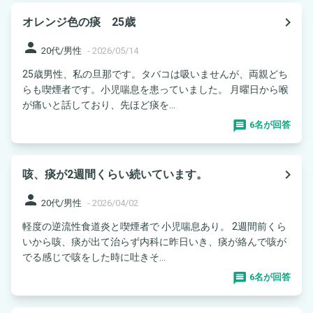
navigate_next
オレンジ色の痰 25歳
person
20代/男性
-
2026/05/14
25歳男性、私の旦那です。タバコは吸いませんが、両親どち
らも喫煙者です。小児喘息を患っていました。 月曜日から喉
が痛いと話しており、先ほど痰を...
6名が回答
navigate_next
咳、痰が2週間くらい続いています。
person
20代/男性
-
2026/04/02
軽度の逆流性食道炎と喫煙者で 小児喘息あり。 2週間前くら
いから咳、痰が出て治らず内科に昨日いき、痰が絡んで咳が
でる感じで咳をした時に吐きそ...
6名が回答