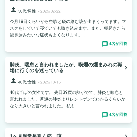
person
50代/男性
-
2026/02/22
今月18日くらいから空咳と痰の絡む咳が出まくってます。マ
スクをしていて寝ていても咳き込みます。また、朝起きたら
後鼻漏みたいな症状もよくなります。...
4名が回答
肺炎、喘息と言われましたが、喫煙の煙まみれの職
navigate_next
場に行くのを迷っている
person
40代/女性
-
2025/10/15
40代半ばの女性です。 先日39度の熱がでて、肺炎と喘息と
言われました。普通の肺炎よりレントゲンでわかるくらいか
なり大きいと言われました。 私も...
4名が回答
navigate_next
1ヶ月異常長引く痰、咳