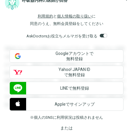
呼吸器内科の医師が回答
利用規約
と
個人情報の取り扱い
に
同意のうえ、無料会員登録をしてください
AskDoctorsお役立ちメルマガを受け取る
登録すると回答を閲覧することができます。登録すると回答
Googleアカウントで
を閲覧することができます。登録すると回答を閲覧すること
無料登録
ができます。登録すると回答を閲覧することができます。登
Yahoo! JAPAN ID
録すると回答を閲覧することができます。登録すると回答を
で無料登録
閲覧することができます。登録すると回答を閲覧することが
LINEで無料登録
できます。登録すると回答を閲覧することができます。登録
すると回答を閲覧することができます。登録すると回答を閲
Appleでサインアップ
覧することができます。
※個人のSNSに利用状況は投稿されません
または