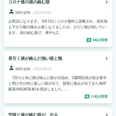
navigate_next
コロナ後の痰の絡む咳
person
20代/女性
-
2025/09/07
お世話になります。 9月1日にコロナ陽性と診断され、現在熱
も下がり喉の痛みも無くなりましたが、ひどい咳が続いてい
ます。 痰の絡む咳で、夜中も2....
9名が回答
navigate_next
長引く痰が絡んだ強い咳と熱
person
50代/女性
-
2025/08/10
7月の上旬に痰が絡んだ咳が出始め、2週間症状が続き夜中
と明け方が特に激しい咳が出て、肋骨に痛みが出てきた為呼
吸器内科(町医者)を受診しました。...
11名が回答
navigate_next
空咳と痰が絡む咳が、出る