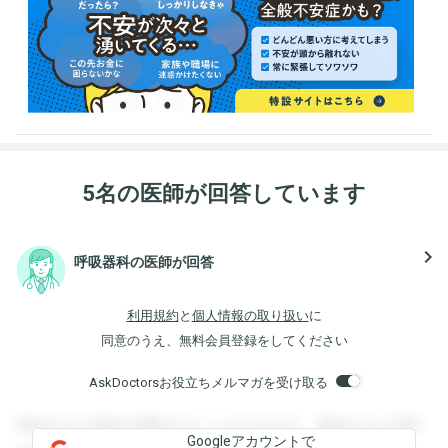
5名の医師が回答しています
navigate_next
呼吸器科の医師が回答
利用規約
と
個人情報の取り扱い
に
同意のうえ、無料会員登録をしてください
AskDoctorsお役立ちメルマガを受け取る
登録すると回答を閲覧することができます。登録すると回答
Googleアカウントで