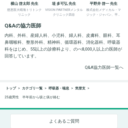
横山 啓太郎 先生
堤 多可弘 先生
平野井 啓一 先生
慈恵医大晴海トリトンク
VISION PARTNERメンタル
株式会社メディカル・マ
リニック
クリニック四谷
ジック・ジャパン、平野
井労働衛生コンサルタン
Q&Aの協力医師
ト事務所
内科、外科、産婦人科、小児科、婦人科、皮膚科、眼科、耳
鼻咽喉科、整形外科、精神科、循環器科、消化器科、呼吸器
科をはじめ、55以上の診療科より、のべ8,000人以上の医師が
回答しています。
Q&A協力医師一覧へ
トップ
カテゴリ一覧
呼吸器・喘息
気管支
25歳男性 半年前から咳と痰が絡む
よくあるご質問