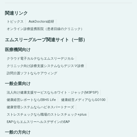
関連リンク
トピックス
AskDoctors総研
オンライン診療提携医院（患者目線のクリニック）
エムスリーグループ関連サイト（一部）
医療機関向け
クラウド電子カルテならエムスリーデジカル
クリニック向け診療支援システムならデジスマ診療
訪問介護ソフトならケアウィング
一般企業向け
法人向け健康支援サービスならホワイト・ジャック(M3PSP)
健康経営レポートならEBHS Life
健康経営メディアならGO100
健康管理システムならハピネスパートナーズ
ストレスチェックなら職場のストレスチェック+plus
EAPならエムスリーヘルスデザインのEAP
一般の方向け