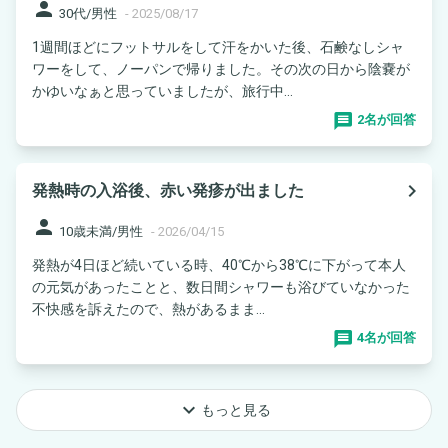
person
30代/男性
-
2025/08/17
1週間ほどにフットサルをして汗をかいた後、石鹸なしシャ
ワーをして、ノーパンで帰りました。その次の日から陰嚢が
かゆいなぁと思っていましたが、旅行中...
2名が回答
navigate_next
発熱時の入浴後、赤い発疹が出ました
person
10歳未満/男性
-
2026/04/15
発熱が4日ほど続いている時、40℃から38℃に下がって本人
の元気があったことと、数日間シャワーも浴びていなかった
不快感を訴えたので、熱があるまま...
4名が回答
keyboard_arrow_down
もっと見る