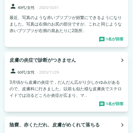
person
40代/女性
-
2025/10/31
最近、写真のような赤いブツブツが頻繁にできるようになり
ました。写真は右側のお尻の部分ですが、これと同じような
赤いブツブツが右側の肩あたりに2箇所...
1名が回答
navigate_next
皮膚の炎症で診断がつきません
person
60代/女性
-
2025/11/29
3月頃から皮膚の炎症で，だんだん広がり少しかゆみがある
ので、皮膚科に行きました。以前も似た様な皮膚炎でステロ
イドでは治るどころか炎症が広まり、マ...
1名が回答
navigate_next
陰嚢、赤くただれ、皮膚がめくれて落ちる