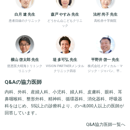
白月 遼 先生
森戸 やすみ 先生
法村 尚子 先生
患者目線のクリニック
どうかん山こどもクリニ
高松赤十字病院
ック
横山 啓太郎 先生
堤 多可弘 先生
平野井 啓一 先生
慈恵医大晴海トリトンク
VISION PARTNERメンタル
株式会社メディカル・マ
リニック
クリニック四谷
ジック・ジャパン、平野
井労働衛生コンサルタン
Q&Aの協力医師
ト事務所
内科、外科、産婦人科、小児科、婦人科、皮膚科、眼科、耳
鼻咽喉科、整形外科、精神科、循環器科、消化器科、呼吸器
科をはじめ、55以上の診療科より、のべ8,000人以上の医師が
回答しています。
Q&A協力医師一覧へ