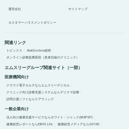
運営会社
サイトマップ
カスタマーハラスメントポリシー
関連リンク
トピックス
AskDoctors総研
オンライン診療提携医院（患者目線のクリニック）
エムスリーグループ関連サイト（一部）
医療機関向け
クラウド電子カルテならエムスリーデジカル
クリニック向け診療支援システムならデジスマ診療
訪問介護ソフトならケアウィング
一般企業向け
法人向け健康支援サービスならホワイト・ジャック(M3PSP)
健康経営レポートならEBHS Life
健康経営メディアならGO100