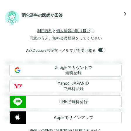
navigate_next
消化器科の医師が回答
利用規約
と
個人情報の取り扱い
に
同意のうえ、無料会員登録をしてください
AskDoctorsお役立ちメルマガを受け取る
登録すると回答を閲覧することができます。登録すると回答
Googleアカウントで
を閲覧することができます。登録すると回答を閲覧すること
無料登録
ができます。登録すると回答を閲覧することができます。登
Yahoo! JAPAN ID
録すると回答を閲覧することができます。登録すると回答を
で無料登録
閲覧することができます。登録すると回答を閲覧することが
LINEで無料登録
できます。登録すると回答を閲覧することができます。登録
すると回答を閲覧することができます。登録すると回答を閲
Appleでサインアップ
覧することができます。
※個人のSNSに利用状況は投稿されません