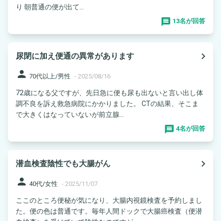
り 朝普通の便が出て...
13名が回答
navigate_next
尿閉に加え便通の異常があります
person
70代以上/男性
-
2025/08/16
72歳になる父ですが、先日急に便も尿も出ないと言い出し体
調不良を訴え救急病院にかかりました。 CTの結果、そこま
で大きくはなっていないが前立腺...
4名が回答
navigate_next
潜血検査陰性でも大腸がん
person
40代/女性
-
2025/11/07
ここのところ便秘が気になり、大腸内視鏡検査を予約しまし
た。便の色は普通です。毎年人間ドックで大腸癌検査（便潜