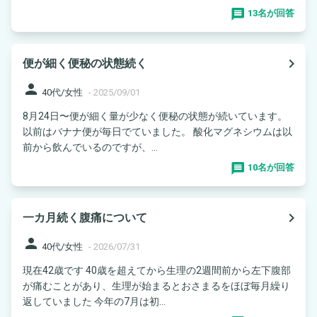
13名が回答
navigate_next
便が細く便秘の状態続く
person
40代/女性
-
2025/09/01
8月24日〜便が細く量が少なく便秘の状態が続いています。
以前はバナナ便が毎日でていました。 酸化マグネシウムは以
前から飲んでいるのですが、...
10名が回答
navigate_next
一カ月続く腹痛について
person
40代/女性
-
2026/07/31
現在42歳です 40歳を超えてから生理の2週間前から左下腹部
が痛むことがあり、生理が始まるとおさまるをほぼ毎月繰り
返していました 今年の7月は初...