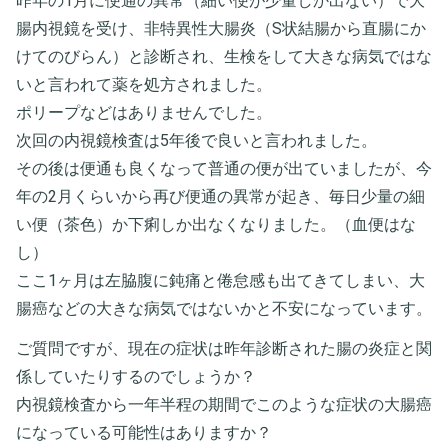
昨年の1月に便通の異常（細い便が少量しか出ない）で大
腸内視鏡を受け、非特異性大腸炎（S状結腸から直腸にか
けてのびらん）と診断され、生検をして大きな病気ではな
いと言われて薬を処方されました。
ポリープなどはありませんでした。
次回の内視鏡検査は5年後で良いと言われました。
その後は便通も良くなって普通の便が出ていましたが、今
年の2月くらいから再び便通の異常が起き、毎日少量の細
い便（茶色）か下痢しか出なくなりました。（血便はな
し）
ここ1ヶ月は左脇腹に鈍痛と倦怠感も出てきてしまい、大
腸癌などの大きな病気ではないかと不安になっています。
ご質問ですが、現在の症状は昨年診断された腸の炎症と関
係していたりするのでしょうか？
内視鏡検査から一年半程の期間でこのような症状の大腸癌
になっている可能性はありますか？