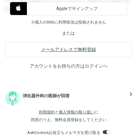
すると回答を閲覧することができます。登録すると回答を閲
Appleでサインアップ
覧することができます。
※個人のSNSに利用状況は投稿されません
または
メールアドレスで無料登録
アカウントをお持ちの方は
ログイン
へ
navigate_next
消化器外科の医師が回答
利用規約
と
個人情報の取り扱い
に
同意のうえ、無料会員登録をしてください
AskDoctorsお役立ちメルマガを受け取る