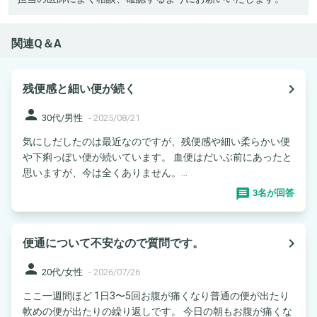
関連Q＆A
navigate_next
残便感と細い便が続く
person
30代/男性
-
2025/08/21
気にしだしたのは最近なのですが、残便感や細い柔らかい便
や下痢っぽい便が続いています。 血便はだいぶ前にあったと
思いますが、今は全くありません。...
3名が回答
navigate_next
便通について不安なので質問です。
person
20代/女性
-
2026/07/26
ここ一週間ほど 1日3〜5回お腹が痛くなり普通の便が出たり
軟めの便が出たりの繰り返しです。 今日の朝もお腹が痛くな