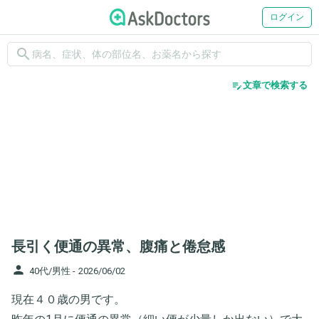
ログイン
search
edit_note
文章で検索する
長引く便通の異常、腹痛と倦怠感
person
40代/男性 -
2026/06/02
現在４０歳の男です。