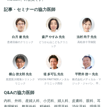
記事・セミナーの協力医師
白月 遼 先生
森戸 やすみ 先生
法村 尚子 先生
患者目線のクリニック
どうかん山こどもクリニ
高松赤十字病院
ック
横山 啓太郎 先生
堤 多可弘 先生
平野井 啓一 先生
慈恵医大晴海トリトンク
VISION PARTNERメンタル
株式会社メディカル・マ
リニック
クリニック四谷
ジック・ジャパン、平野
井労働衛生コンサルタン
Q&Aの協力医師
ト事務所
内科、外科、産婦人科、小児科、婦人科、皮膚科、眼科、耳
鼻咽喉科、整形外科、精神科、循環器科、消化器科、呼吸器