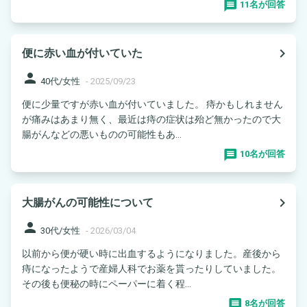
11名が回答
navigate_next
便に赤い血が付いていた
person
40代/女性
-
2025/09/23
便に少量ですが赤い血が付いていました。 痔かもしれません
が痛みはあまり無く、最近は痔の症状は殆ど無かったので大
腸がんなどの悪いものの可能性もあ...
10名が回答
navigate_next
大腸がんの可能性について
person
30代/女性
-
2026/03/04
以前から便が硬い時に出血するようになりました。産後から
痔になったようで産婦人科でお薬を貰ったりしていました。
その後も便秘の時にペーパーに着く程...
8名が回答