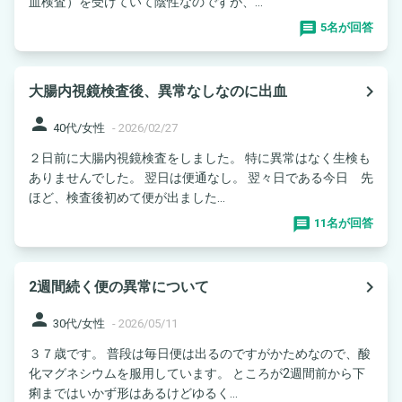
血検査）を受けていて陰性なのですが、...
5名が回答
navigate_next
大腸内視鏡検査後、異常なしなのに出血
person
40代/女性
-
2026/02/27
２日前に大腸内視鏡検査をしました。 特に異常はなく生検も
ありませんでした。 翌日は便通なし。 翌々日である今日 先
ほど、検査後初めて便が出ました...
11名が回答
navigate_next
2週間続く便の異常について
person
30代/女性
-
2026/05/11
３７歳です。 普段は毎日便は出るのですがかためなので、酸
化マグネシウムを服用しています。 ところが2週間前から下
痢まではいかず形はあるけどゆるく...