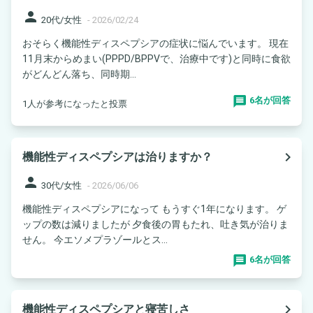
person
20代/女性
-
2026/02/24
おそらく機能性ディスペプシアの症状に悩んでいます。 現在
11月末からめまい(PPPD/BPPVで、治療中です)と同時に食欲
がどんどん落ち、同時期...
6名が回答
1人が参考になったと投票
navigate_next
機能性ディスペプシアは治りますか？
person
30代/女性
-
2026/06/06
機能性ディスペプシアになって もうすぐ1年になります。 ゲ
ップの数は減りましたが 夕食後の胃もたれ、吐き気が治りま
せん。 今エソメプラゾールとス...
6名が回答
navigate_next
機能性ディスペプシアと寝苦しさ