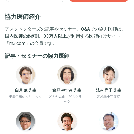
協力医師紹介
アスクドクターズの記事やセミナー、Q&Aでの協力医師は、
国内医師の約9割、33万人以上
が利用する医師向けサイト
「
m3.com
」の会員です。
記事・セミナーの協力医師
白月 遼 先生
森戸 やすみ 先生
法村 尚子 先生
患者目線のクリニック
どうかん山こどもクリニ
高松赤十字病院
ック