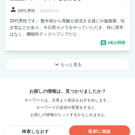
person
20代/男性
-
2026/01/21
20代男性です。 数年前から胃酸が逆流する感じや脇腹痛、吐
き気などがあり、今日胃カメラをやっていただき、特に異常
はなく、機能性ディスペプシアだと...
4名が回答
keyboard_arrow_down
もっと見る
お探しの情報は、見つかりましたか？
キーワードは、文章より単語をおすすめします。
キーワードの追加や変更をすると、
お探しの情報がヒットするかもしれません
検索しなおす
医師に相談