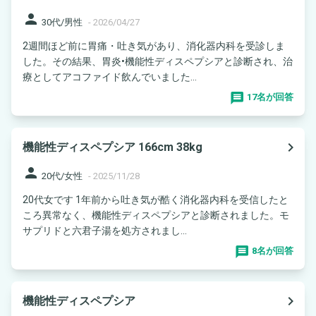
person
30代/男性
-
2026/04/27
2週間ほど前に胃痛・吐き気があり、消化器内科を受診しま
した。その結果、胃炎•機能性ディスペプシアと診断され、治
療としてアコファイド飲んでいました...
17名が回答
navigate_next
機能性ディスペプシア 166cm 38kg
person
20代/女性
-
2025/11/28
20代女です 1年前から吐き気が酷く消化器内科を受信したと
ころ異常なく、機能性ディスペプシアと診断されました。モ
サプリドと六君子湯を処方されまし...
8名が回答
navigate_next
機能性ディスペプシア