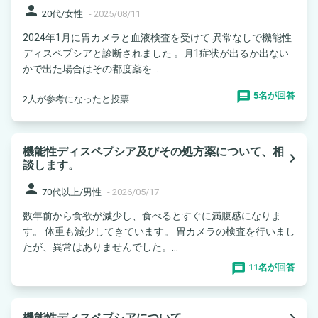
person
20代/女性
-
2025/08/11
2024年1月に胃カメラと血液検査を受けて 異常なしで機能性
ディスペプシアと診断されました 。月1症状が出るか出ない
かで出た場合はその都度薬を...
5名が回答
2人が参考になったと投票
機能性ディスペプシア及びその処方薬について、相
navigate_next
談します。
person
70代以上/男性
-
2026/05/17
数年前から食欲が減少し、食べるとすぐに満腹感になりま
す。 体重も減少してきています。 胃カメラの検査を行いまし
たが、異常はありませんでした。...
11名が回答
navigate_next
機能性ディスペプシアについて