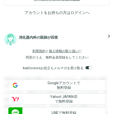
アカウントをお持ちの方は
ログイン
へ
navigate_next
消化器内科の医師が回答
利用規約
と
個人情報の取り扱い
に
同意のうえ、無料会員登録をしてください
AskDoctorsお役立ちメルマガを受け取る
登録すると回答を閲覧することができます。登録すると回答
Googleアカウントで
を閲覧することができます。登録すると回答を閲覧すること
無料登録
ができます。登録すると回答を閲覧することができます。登
Yahoo! JAPAN ID
録すると回答を閲覧することができます。登録すると回答を
で無料登録
閲覧することができます。登録すると回答を閲覧することが
LINEで無料登録
できます。登録すると回答を閲覧することができます。登録