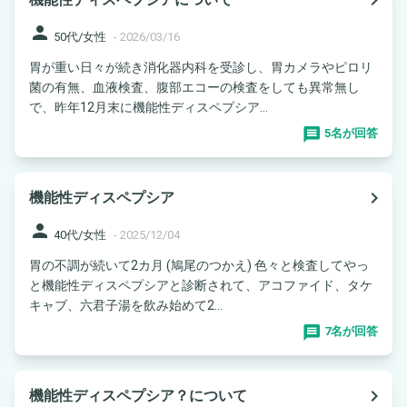
person
50代/女性
-
2026/03/16
胃が重い日々が続き消化器内科を受診し、胃カメラやピロリ
菌の有無、血液検査、腹部エコーの検査をしても異常無し
で、昨年12月末に機能性ディスペプシア...
5名が回答
navigate_next
機能性ディスペプシア
person
40代/女性
-
2025/12/04
胃の不調が続いて2カ月 (鳩尾のつかえ) 色々と検査してやっ
と機能性ディスペプシアと診断されて、アコファイド、タケ
キャブ、六君子湯を飲み始めて2...
7名が回答
navigate_next
機能性ディスペプシア？について