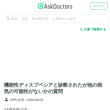
ログイン
search
edit_note
文章で検索する
機能性ディスプペシアと診断されたが他の病
気の可能性がないかの質問
person
20代/女性 -
2026/06/02
24歳女性です。