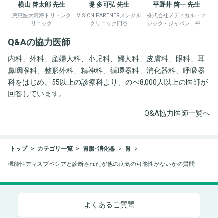
横山 啓太郎 先生
堤 多可弘 先生
平野井 啓一 先生
慈恵医大晴海トリトンク
VISION PARTNERメンタル
株式会社メディカル・マ
リニック
クリニック四谷
ジック・ジャパン、平野
井労働衛生コンサルタン
Q&Aの協力医師
ト事務所
内科、外科、産婦人科、小児科、婦人科、皮膚科、眼科、耳
鼻咽喉科、整形外科、精神科、循環器科、消化器科、呼吸器
科をはじめ、55以上の診療科より、のべ8,000人以上の医師が
回答しています。
Q&A協力医師一覧へ
トップ
カテゴリ一覧
胃腸･消化器
胃
機能性ディスプペシアと診断されたが他の病気の可能性がないかの質問
よくあるご質問