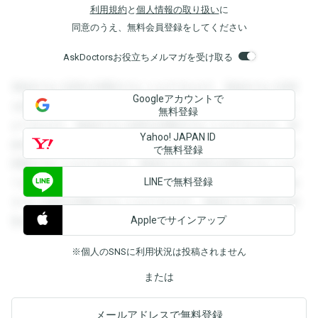
利用規約
と
個人情報の取り扱い
に
同意のうえ、無料会員登録をしてください
AskDoctorsお役立ちメルマガを受け取る
登録すると回答を閲覧することができます。登録すると回答
Googleアカウントで
を閲覧することができます。登録すると回答を閲覧すること
無料登録
ができます。登録すると回答を閲覧することができます。登
Yahoo! JAPAN ID
録すると回答を閲覧することができます。登録すると回答を
で無料登録
閲覧することができます。登録すると回答を閲覧することが
LINEで無料登録
できます。登録すると回答を閲覧することができます。登録
すると回答を閲覧することができます。登録すると回答を閲
Appleでサインアップ
覧することができます。
※個人のSNSに利用状況は投稿されません
または
メールアドレスで無料登録