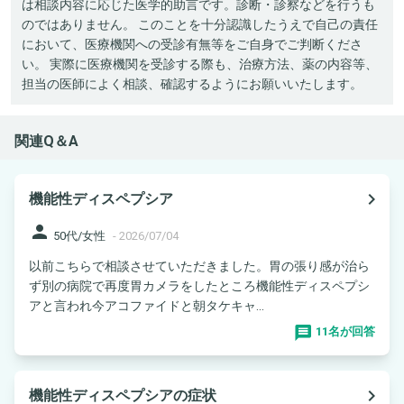
は相談内容に応じた医学的助言です。診断・診察などを行うも
のではありません。 このことを十分認識したうえで自己の責任
において、医療機関への受診有無等をご自身でご判断くださ
い。 実際に医療機関を受診する際も、治療方法、薬の内容等、
担当の医師によく相談、確認するようにお願いいたします。
関連Q＆A
navigate_next
機能性ディスペプシア
person
50代/女性
-
2026/07/04
以前こちらで相談させていただきました。胃の張り感が治ら
ず別の病院で再度胃カメラをしたところ機能性ディスペプシ
アと言われ今アコファイドと朝タケキャ...
11名が回答
navigate_next
機能性ディスペプシアの症状