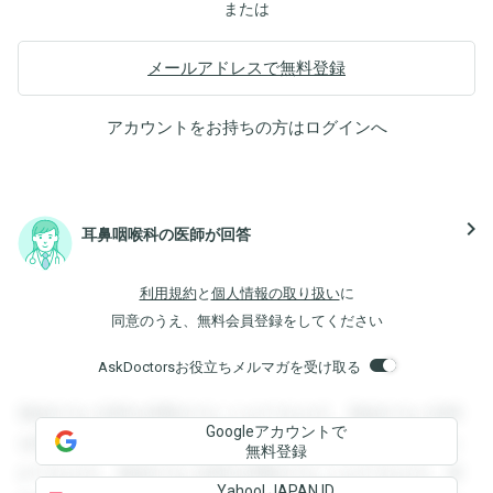
または
メールアドレスで無料登録
アカウントをお持ちの方は
ログイン
へ
navigate_next
耳鼻咽喉科の医師が回答
利用規約
と
個人情報の取り扱い
に
同意のうえ、無料会員登録をしてください
AskDoctorsお役立ちメルマガを受け取る
登録すると回答を閲覧することができます。登録すると回答
Googleアカウントで
を閲覧することができます。登録すると回答を閲覧すること
無料登録
ができます。登録すると回答を閲覧することができます。登
Yahoo! JAPAN ID