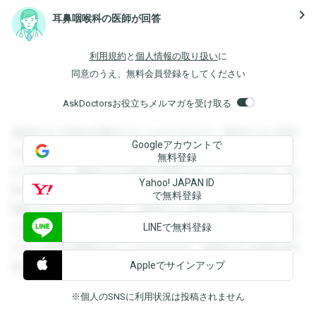
navigate_next
耳鼻咽喉科の医師が回答
利用規約
と
個人情報の取り扱い
に
同意のうえ、無料会員登録をしてください
AskDoctorsお役立ちメルマガを受け取る
登録すると回答を閲覧することができます。登録すると回答
Googleアカウントで
を閲覧することができます。登録すると回答を閲覧すること
無料登録
ができます。登録すると回答を閲覧することができます。登
Yahoo! JAPAN ID
録すると回答を閲覧することができます。登録すると回答を
で無料登録
閲覧することができます。登録すると回答を閲覧することが
LINEで無料登録
できます。登録すると回答を閲覧することができます。登録
すると回答を閲覧することができます。登録すると回答を閲
Appleでサインアップ
覧することができます。
※個人のSNSに利用状況は投稿されません