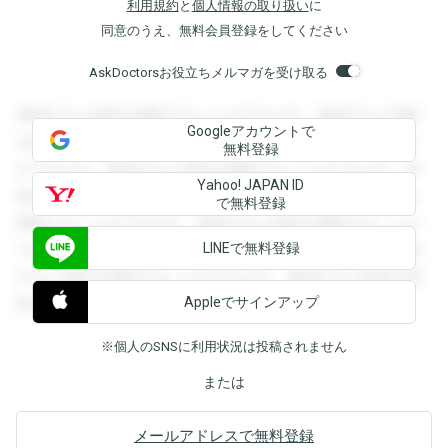
利用規約
と
個人情報の取り扱い
に
同意のうえ、無料会員登録をしてください
AskDoctorsお役立ちメルマガを受け取る
登録すると回答を閲覧することができます。登録すると回答
Googleアカウントで
を閲覧することができます。登録すると回答を閲覧すること
無料登録
ができます。登録すると回答を閲覧することができます。登
Yahoo! JAPAN ID
録すると回答を閲覧することができます。登録すると回答を
で無料登録
閲覧することができます。登録すると回答を閲覧することが
LINEで無料登録
できます。登録すると回答を閲覧することができます。登録
すると回答を閲覧することができます。登録すると回答を閲
Appleでサインアップ
覧することができます。
※個人のSNSに利用状況は投稿されません
または
メールアドレスで無料登録