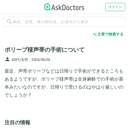
ログイン
search
edit_note
文章で検索する
ポリープ様声帯の手術について
person
60代/女性 -
2026/06/03
最近、声帯ポリープなどは日帰りで手術ができるところも
あるようですが、ポリープ様声帯は全身麻酔での手術が基
本みたいなのですが、日帰りで受けるのはやはり厳しいの
でしょうか？
注目の情報