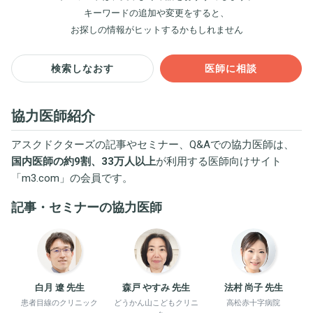
キーワードの追加や変更をすると、
お探しの情報がヒットするかもしれません
検索しなおす
医師に相談
協力医師紹介
アスクドクターズの記事やセミナー、Q&Aでの協力医師は、
国内医師の約9割、33万人以上
が利用する医師向けサイト
「
m3.com
」の会員です。
記事・セミナーの協力医師
白月 遼 先生
森戸 やすみ 先生
法村 尚子 先生
患者目線のクリニック
どうかん山こどもクリニ
高松赤十字病院