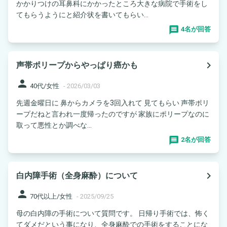
かかりつけの耳鼻科にかかったところ大きな病院で手術をし
てもらうようにと紹介状を書いてもらい...
4名が回答
navigate_next
声帯ポリープからやっぱり癌かも
person
40代/女性
-
2026/03/03
先週金曜日に 鼻からカメラを3回入れて 見てもらい 声帯ポリ
ープだねと言われ一度帰ったのですが 家族にポリープなのに
取って悪性とか調べな...
2名が回答
navigate_next
白内障手術（全身麻酔）について
person
70代以上/女性
-
2025/09/25
母の白内障の手術について質問です。 日帰り手術では、怖く
てダメだという事になり、全身麻酔での手術をすることにな