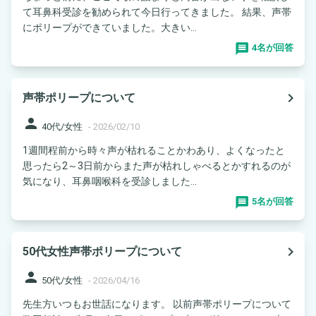
て耳鼻科受診を勧められて今日行ってきました。 結果、声帯
にポリープができていました。大きい...
4名が回答
navigate_next
声帯ポリープについて
person
40代/女性
-
2026/02/10
1週間程前から時々声が枯れることかわあり、よくなったと
思ったら2～3日前からまた声が枯れしゃべるとかすれるのが
気になり、耳鼻咽喉科を受診しました...
5名が回答
navigate_next
50代女性声帯ポリープについて
person
50代/女性
-
2026/04/16
先生方いつもお世話になります。 以前声帯ポリープについて