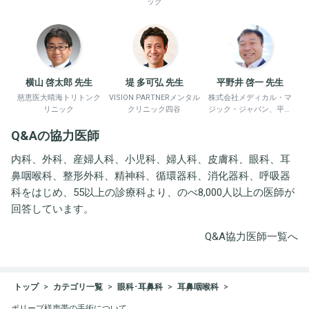
ック
横山 啓太郎 先生
堤 多可弘 先生
平野井 啓一 先生
慈恵医大晴海トリトンク
VISION PARTNERメンタル
株式会社メディカル・マ
リニック
クリニック四谷
ジック・ジャパン、平野
井労働衛生コンサルタン
Q&Aの協力医師
ト事務所
内科、外科、産婦人科、小児科、婦人科、皮膚科、眼科、耳
鼻咽喉科、整形外科、精神科、循環器科、消化器科、呼吸器
科をはじめ、55以上の診療科より、のべ8,000人以上の医師が
回答しています。
Q&A協力医師一覧へ
トップ
カテゴリ一覧
眼科･耳鼻科
耳鼻咽喉科
ポリープ様声帯の手術について