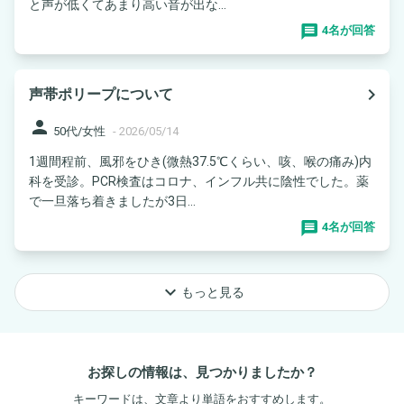
と声が低くてあまり高い音が出な...
4名が回答
navigate_next
声帯ポリープについて
person
50代/女性
-
2026/05/14
1週間程前、風邪をひき(微熱37.5℃くらい、咳、喉の痛み)内
科を受診。PCR検査はコロナ、インフル共に陰性でした。薬
で一旦落ち着きましたが3日...
4名が回答
keyboard_arrow_down
もっと見る
お探しの情報は、見つかりましたか？
キーワードは、文章より単語をおすすめします。