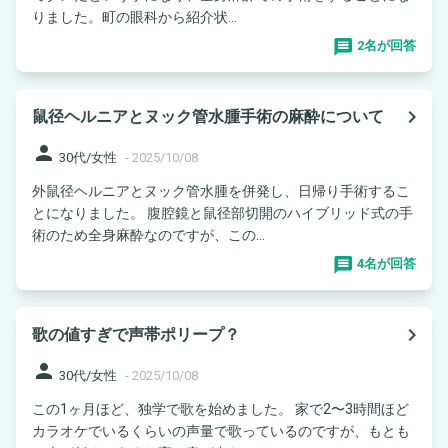
りました。町の眼科から紹介状...
2名が回答
navigate_next
鼠径ヘルニアとヌック管水腫手術の麻酔について
person
30代/女性
-
2025/10/08
外鼠径ヘルニアとヌック管水腫を併発し、日帰り手術するこ
とになりました。 腹腔鏡と鼠径部切開のハイブリッド式の手
術のため全身麻酔なのですが、この...
4名が回答
navigate_next
歌の値すぎで声帯ポリープ？
person
30代/女性
-
2025/10/08
この1ヶ月ほど、独学で歌を始めました。 家で2〜3時間ほど
カラオケでいるくらいの声量で歌っているのですが、もとも