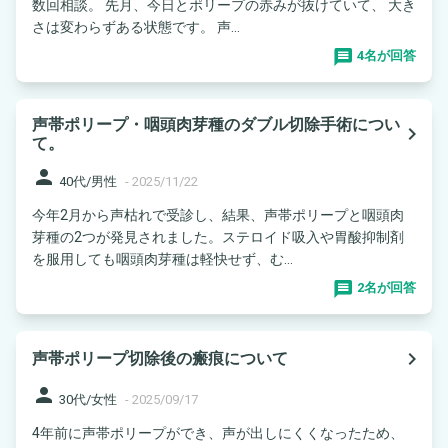
数回相談。 先月、今日とポリープの赤みが抜けていて、 大き
さは変わらずある状態です。 声...
4名が回答
声帯ポリープ・咽頭肉芽種のダブル切除手術につい
navigate_next
て。
person
40代/男性
-
2025/11/22
今年2月から声枯れで受診し、結果、声帯ポリープと咽頭肉
芽種の2つが発見されました。ステロイド吸入や胃酸抑制剤
を服用しても咽頭肉芽種は軽快せず、む...
2名が回答
navigate_next
声帯ポリープ切除後の瘢痕について
person
30代/女性
-
2025/09/17
4年前に声帯ポリープができ、声が出しにくくなったため、