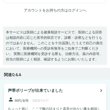
アカウントをお持ちの方は
ログイン
へ
本サービスは医師による健康相談サービスで、医師による回答
は相談内容に応じた医学的助言です。診断・診察などを行うも
のではありません。 このことを十分認識したうえで自己の責任
において、医療機関への受診有無等をご自身でご判断くださ
い。 実際に医療機関を受診する際も、治療方法、薬の内容等、
担当の医師によく相談、確認するようにお願いいたします。
関連Q＆A
navigate_next
声帯ポリープが出来ていました
person
50代/女性
-
2025/11/11
ちょっと前に、ここで喉の詰まりと高音が出ない事を相談し