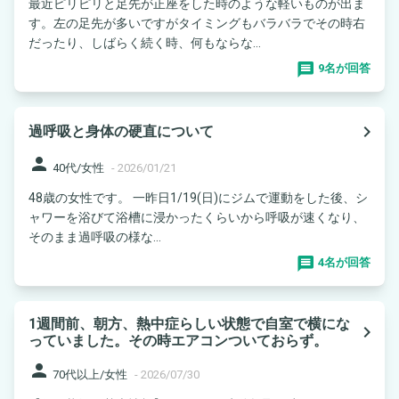
最近ピリピリと足先が正座をした時のような軽いものが出ま
す。左の足先が多いですがタイミングもバラバラでその時右
だったり、しばらく続く時、何もならな...
9名が回答
navigate_next
過呼吸と身体の硬直について
person
40代/女性
-
2026/01/21
48歳の女性です。 一昨日1/19(日)にジムで運動をした後、シ
ャワーを浴びて浴槽に浸かったくらいから呼吸が速くなり、
そのまま過呼吸の様な...
4名が回答
1週間前、朝方、熱中症らしい状態で自室で横にな
navigate_next
っていました。その時エアコンついておらず。
person
70代以上/女性
-
2026/07/30