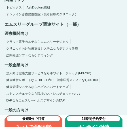
トピックス
AskDoctors総研
オンライン診療提携医院（患者目線のクリニック）
エムスリーグループ関連サイト（一部）
医療機関向け
クラウド電子カルテならエムスリーデジカル
クリニック向け診療支援システムならデジスマ診療
訪問介護ソフトならケアウィング
一般企業向け
法人向け健康支援サービスならホワイト・ジャック(M3PSP)
健康経営レポートならEBHS Life
健康経営メディアならGO100
健康管理システムならハピネスパートナーズ
ストレスチェックなら職場のストレスチェック+plus
EAPならエムスリーヘルスデザインのEAP
一般の方向け
医療総合サイトQLife（キューライフ）
肥満症総合サイトならひまんラボ
最短5分で回答
24時間予約受付
ネットで医師相談
オンライン診療