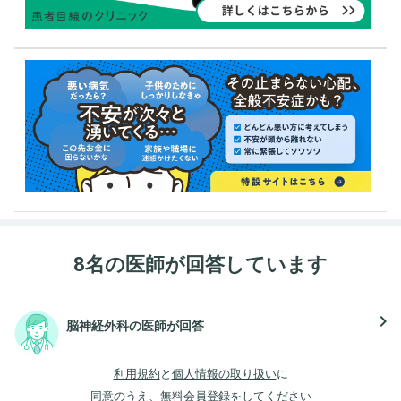
8名の医師が回答しています
navigate_next
脳神経外科の医師が回答
利用規約
と
個人情報の取り扱い
に
同意のうえ、無料会員登録をしてください