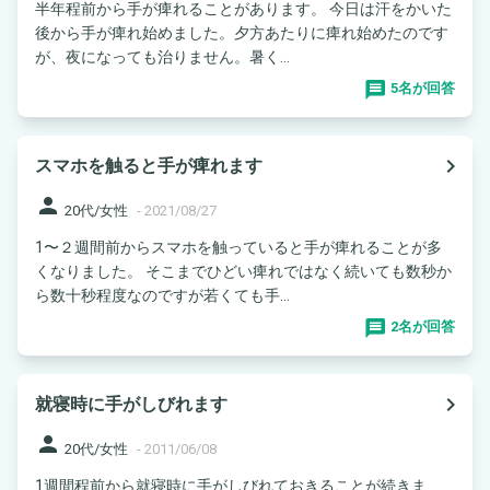
半年程前から手が痺れることがあります。 今日は汗をかいた
後から手が痺れ始めました。夕方あたりに痺れ始めたのです
が、夜になっても治りません。暑く...
5名が回答
navigate_next
スマホを触ると手が痺れます
person
20代/女性
-
2021/08/27
1〜２週間前からスマホを触っていると手が痺れることが多
くなりました。 そこまでひどい痺れではなく続いても数秒か
ら数十秒程度なのですが若くても手...
2名が回答
navigate_next
就寝時に手がしびれます
person
20代/女性
-
2011/06/08
1週間程前から就寝時に手がしびれておきることが続きま