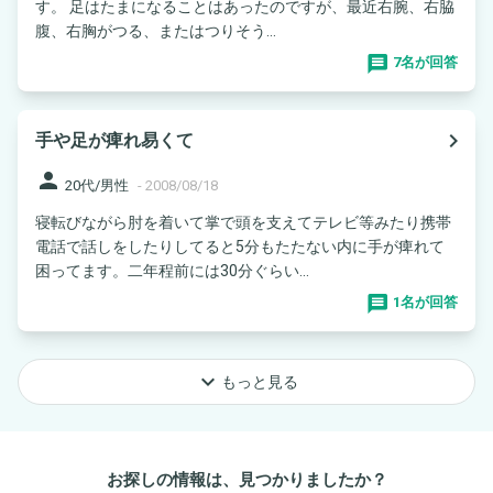
す。 足はたまになることはあったのですが、最近右腕、右脇
腹、右胸がつる、またはつりそう...
7名が回答
navigate_next
手や足が痺れ易くて
person
20代/男性
-
2008/08/18
寝転びながら肘を着いて掌で頭を支えてテレビ等みたり携帯
電話で話しをしたりしてると5分もたたない内に手が痺れて
困ってます。二年程前には30分ぐらい...
1名が回答
keyboard_arrow_down
もっと見る
お探しの情報は、見つかりましたか？