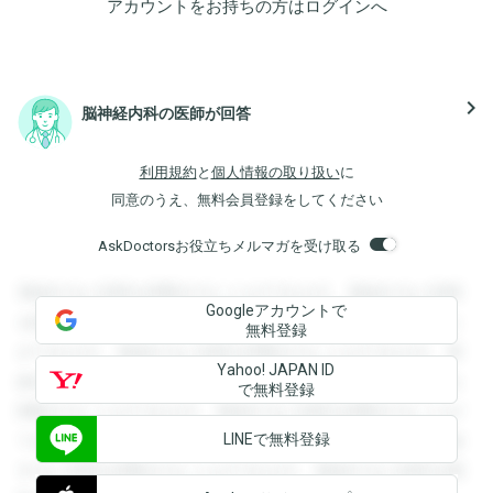
アカウントをお持ちの方は
ログイン
へ
navigate_next
脳神経内科の医師が回答
利用規約
と
個人情報の取り扱い
に
同意のうえ、無料会員登録をしてください
AskDoctorsお役立ちメルマガを受け取る
登録すると回答を閲覧することができます。登録すると回答
Googleアカウントで
を閲覧することができます。登録すると回答を閲覧すること
無料登録
ができます。登録すると回答を閲覧することができます。登
Yahoo! JAPAN ID
録すると回答を閲覧することができます。登録すると回答を
で無料登録
閲覧することができます。登録すると回答を閲覧することが
LINEで無料登録
できます。登録すると回答を閲覧することができます。登録
すると回答を閲覧することができます。登録すると回答を閲