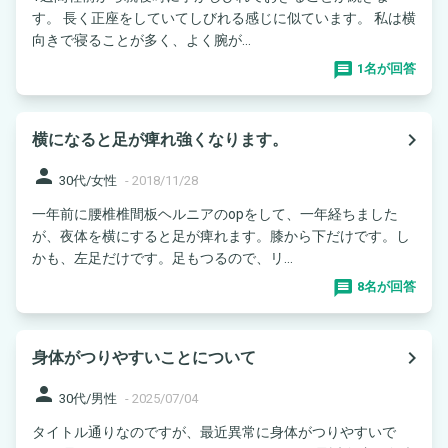
す。 長く正座をしていてしびれる感じに似ています。 私は横
向きで寝ることが多く、よく腕が...
1名が回答
navigate_next
横になると足が痺れ強くなります。
person
30代/女性
-
2018/11/28
一年前に腰椎椎間板ヘルニアのopをして、一年経ちました
が、夜体を横にすると足が痺れます。膝から下だけです。し
かも、左足だけです。足もつるので、リ...
8名が回答
navigate_next
身体がつりやすいことについて
person
30代/男性
-
2025/07/04
タイトル通りなのですが、最近異常に身体がつりやすいで