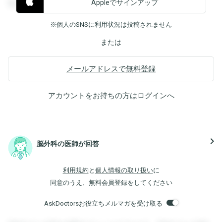
Appleでサインアップ
覧することができます。
※個人のSNSに利用状況は投稿されません
または
メールアドレスで無料登録
アカウントをお持ちの方は
ログイン
へ
navigate_next
脳外科の医師が回答
利用規約
と
個人情報の取り扱い
に
同意のうえ、無料会員登録をしてください
AskDoctorsお役立ちメルマガを受け取る