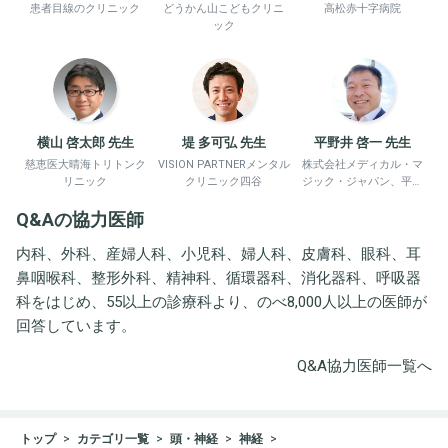
患者目線のクリニック
どうかん山こどもクリニ
高松赤十字病院
ック
横山 啓太郎 先生
堤 多可弘 先生
平野井 啓一 先生
慈恵医大晴海トリトンク
VISION PARTNERメンタル
株式会社メディカル・マ
リニック
クリニック四谷
ジック・ジャパン、平野
井労働衛生コンサルタン
Q&Aの協力医師
ト事務所
内科、外科、産婦人科、小児科、婦人科、皮膚科、眼科、耳
鼻咽喉科、整形外科、精神科、循環器科、消化器科、呼吸器
科をはじめ、55以上の診療科より、のべ8,000人以上の医師が
回答しています。
Q&A協力医師一覧へ
トップ
カテゴリ一覧
頭・神経
神経