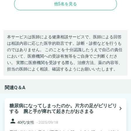
他5名を見る
本サービスは医師による健康相談サービスで、医師による回答
は相談内容に応じた医学的助言です。診断・診察などを行うも
のではありません。 このことを十分認識したうえで自己の責任
において、医療機関への受診有無等をご自身でご判断くださ
い。 実際に医療機関を受診する際も、治療方法、薬の内容等、
担当の医師によく相談、確認するようにお願いいたします。
関連Q＆A
糖尿病になってしまったのか。片方の足がピリピリ
navigate_next
する 腕と手が痺れて起きたがおさまる
person
40代/女性
-
2025/09/18