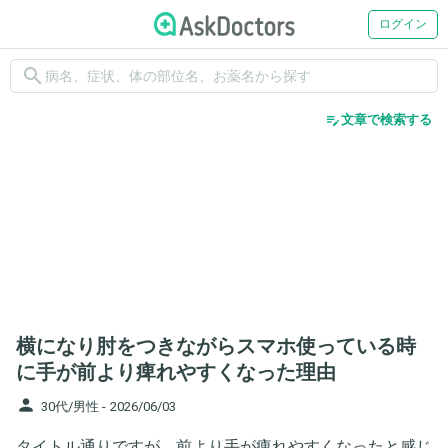
ログイン
search
edit_note
文章で検索する
横になり肘をつきながらスマホ使っている時
に手が前より痺れやすくなった理由
person
30代/男性 -
2026/06/03
タイトル通りですが、前より手が痺れやすくなったと感じ