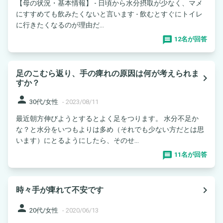
【母の状況・基本情報】 - 日頃から水分摂取が少なく、マメ
にすすめても飲みたくないと言います - 飲むとすぐにトイレ
に行きたくなるのが理由だ...
12名が回答
足のこむら返り、手の痺れの原因は何が考えられま
navigate_next
すか？
person
30代/女性
-
2023/08/11
最近朝方伸びようとするとよく足をつります。 水分不足か
な？と水分をいつもよりは多め（それでも少ない方だとは思
います）にとるようにしたら、そのせ...
11名が回答
navigate_next
時々手が痺れて不安です
person
20代/女性
-
2020/06/13