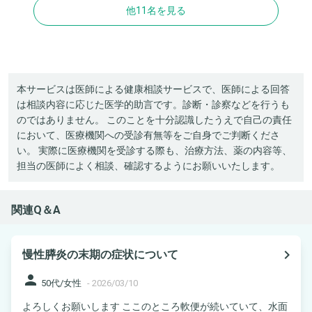
他11名を見る
本サービスは医師による健康相談サービスで、医師による回答
は相談内容に応じた医学的助言です。診断・診察などを行うも
のではありません。 このことを十分認識したうえで自己の責任
において、医療機関への受診有無等をご自身でご判断くださ
い。 実際に医療機関を受診する際も、治療方法、薬の内容等、
担当の医師によく相談、確認するようにお願いいたします。
関連Q＆A
navigate_next
慢性膵炎の末期の症状について
person
50代/女性
-
2026/03/10
よろしくお願いします ここのところ軟便が続いていて、水面