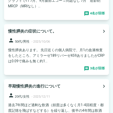
グラフィでf1 7月、9月腹部エコー→問題なし 7月 造影剤
MRCP（MRIなし）...
4名が回答
navigate_next
慢性膵炎の症状について。
person
50代/男性
-
2025/10/06
慢性膵炎あります。 先日近くの個人病院で、月1の血液検査
をしたところ、アミラーゼ189リパーゼ459ありましたがCRP
は0.09で痛みも無く約1...
3名が回答
navigate_next
早期慢性膵炎の進行について
person
20代/女性
-
2025/12/11
過去7年間ほど過剰な飲酒（頻度は多くなく月1-4回程度・都
度記憶を飛ばすなどする）を繰り返し、後半の4年間は飲酒