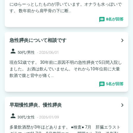
にゆらーっとしたものが浮いています。オナラも水っぽいで
す。 数年前から肩甲骨の下に断...
8名が回答
navigate_next
急性膵炎について相談です
person
50代/男性
-
2026/06/01
現在52歳です。 30年前に原因不明の急性膵炎で5日間入院し
ました。 お酒は飲んでいません。 それから10年位前に大量
飲酒で腹と背中が痛く...
5名が回答
navigate_next
早期慢性膵炎、慢性膵炎
person
30代/女性
-
2026/01/09
多量飲酒歴が3年ほどあります。 ●検査● 7月 肝臓エラスト