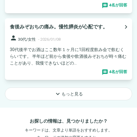
4名が回答
navigate_next
食後みぞおちの痛み。慢性膵炎が心配です。
person
30代/女性
-
2026/01/08
30代後半でお酒はここ数年１ヶ月に1回程度飲み会で飲むく
らいです。 半年ほど前から食後や飲酒後みぞおちが時々痛む
ことがあり、我慢できないほどの...
4名が回答
keyboard_arrow_down
もっと見る
お探しの情報は、見つかりましたか？
キーワードは、文章より単語をおすすめします。