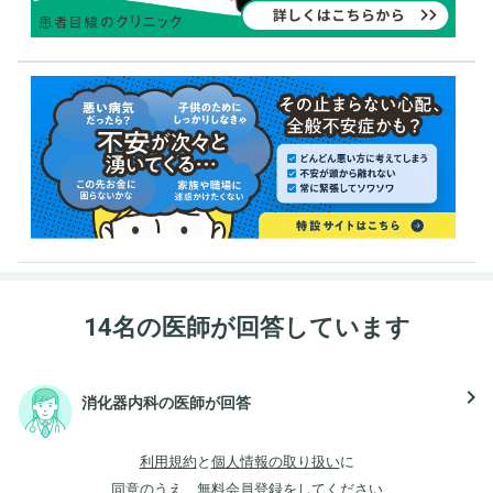
14名の医師が回答しています
navigate_next
消化器内科の医師が回答
利用規約
と
個人情報の取り扱い
に
同意のうえ、無料会員登録をしてください