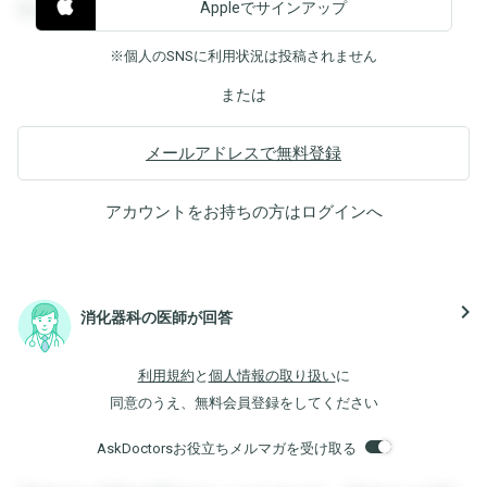
Appleでサインアップ
覧することができます。
※個人のSNSに利用状況は投稿されません
または
メールアドレスで無料登録
アカウントをお持ちの方は
ログイン
へ
navigate_next
消化器科の医師が回答
利用規約
と
個人情報の取り扱い
に
同意のうえ、無料会員登録をしてください
AskDoctorsお役立ちメルマガを受け取る