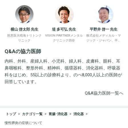
横山 啓太郎 先生
堤 多可弘 先生
平野井 啓一 先生
慈恵医大晴海トリトンク
VISION PARTNERメンタル
株式会社メディカル・マ
リニック
クリニック四谷
ジック・ジャパン、平野
井労働衛生コンサルタン
Q&Aの協力医師
ト事務所
内科、外科、産婦人科、小児科、婦人科、皮膚科、眼科、耳
鼻咽喉科、整形外科、精神科、循環器科、消化器科、呼吸器
科をはじめ、55以上の診療科より、のべ8,000人以上の医師が
回答しています。
Q&A協力医師一覧へ
トップ
カテゴリ一覧
胃腸･消化器
消化器
慢性膵炎の症状について