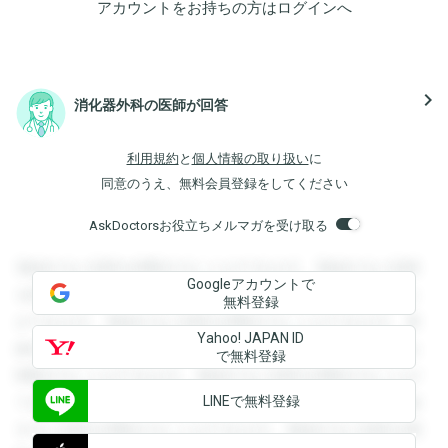
アカウントをお持ちの方は
ログイン
へ
navigate_next
消化器外科の医師が回答
利用規約
と
個人情報の取り扱い
に
同意のうえ、無料会員登録をしてください
AskDoctorsお役立ちメルマガを受け取る
登録すると回答を閲覧することができます。登録すると回答
Googleアカウントで
を閲覧することができます。登録すると回答を閲覧すること
無料登録
ができます。登録すると回答を閲覧することができます。登
Yahoo! JAPAN ID
録すると回答を閲覧することができます。登録すると回答を
で無料登録
閲覧することができます。登録すると回答を閲覧することが
LINEで無料登録
できます。登録すると回答を閲覧することができます。登録
すると回答を閲覧することができます。登録すると回答を閲