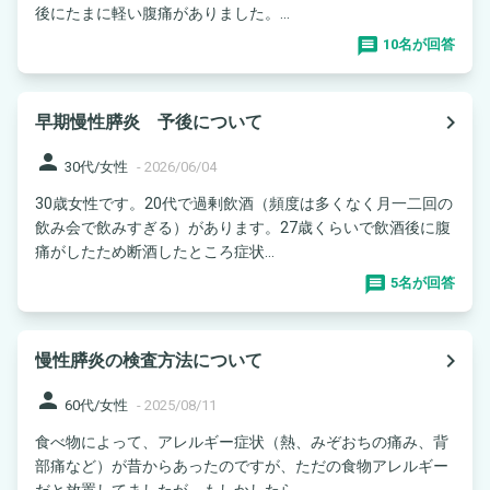
後にたまに軽い腹痛がありました。...
10名が回答
navigate_next
早期慢性膵炎 予後について
person
30代/女性
-
2026/06/04
30歳女性です。20代で過剰飲酒（頻度は多くなく月一二回の
飲み会で飲みすぎる）があります。27歳くらいで飲酒後に腹
痛がしたため断酒したところ症状...
5名が回答
navigate_next
慢性膵炎の検査方法について
person
60代/女性
-
2025/08/11
食べ物によって、アレルギー症状（熱、みぞおちの痛み、背
部痛など）が昔からあったのですが、ただの食物アレルギー
だと放置してましたが、もしかしたら、...