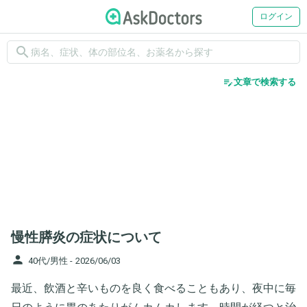
ログイン
search
edit_note
文章で検索する
慢性膵炎の症状について
person
40代/男性 -
2026/06/03
最近、飲酒と辛いものを良く食べることもあり、夜中に毎