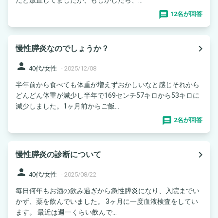
12名が回答
navigate_next
慢性膵炎なのでしょうか？
person
40代/女性
-
2025/12/08
半年前から食べても体重が増えずおかしいなと感じそれから
どんどん体重が減少し半年で169センチ57キロから53キロに
減少しました。1ヶ月前からご飯...
2名が回答
navigate_next
慢性膵炎の診断について
person
40代/女性
-
2025/08/22
毎日何年もお酒の飲み過ぎから急性膵炎になり、入院までい
かず、薬を飲んでいました。 3ヶ月に一度血液検査をしてい
ます。 最近は週一くらい飲んで...