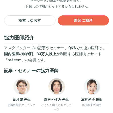
キーワードの追加や変更をすると、
お探しの情報がヒットするかもしれません
検索しなおす
医師に相談
協力医師紹介
アスクドクターズの記事やセミナー、Q&Aでの協力医師は、
国内医師の約9割、33万人以上
が利用する医師向けサイト
「
m3.com
」の会員です。
記事・セミナーの協力医師
白月 遼 先生
森戸 やすみ 先生
法村 尚子 先生
患者目線のクリニック
どうかん山こどもクリニ
高松赤十字病院
ック