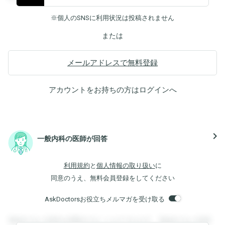
※個人のSNSに利用状況は投稿されません
または
メールアドレスで無料登録
アカウントをお持ちの方は
ログイン
へ
navigate_next
一般内科の医師が回答
利用規約
と
個人情報の取り扱い
に
同意のうえ、無料会員登録をしてください
AskDoctorsお役立ちメルマガを受け取る
登録すると回答を閲覧することができます。登録すると回答