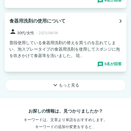
4名が回答
navigate_next
食器用洗剤の使用について
person
30代/女性
-
2025/08/06
普段使用している食器用洗剤の替えを買うのを忘れてしま
い、泡スプレータイプの食器用洗剤を使用してスポンジに泡
を吹きかけて食器等を洗いました。 現...
5名が回答
keyboard_arrow_down
もっと見る
お探しの情報は、見つかりましたか？
キーワードは、文章より単語をおすすめします。
キーワードの追加や変更をすると、