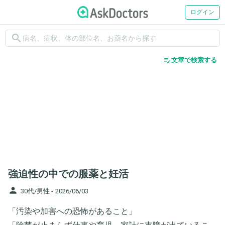
ログイン
search
edit_note
文章で検索する
強迫性の中での服薬と妊活
person
30代/男性 -
2026/06/03
「汚染や加害への恐怖があること」