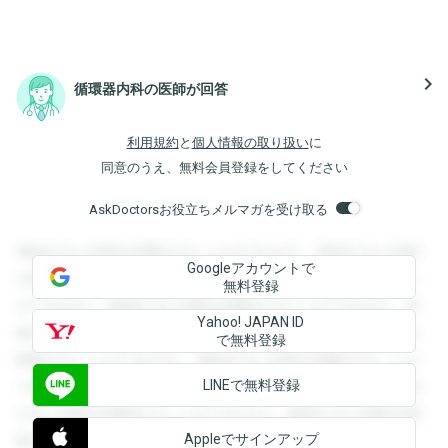
navigate_next
循環器内科の医師が回答
利用規約
と
個人情報の取り扱い
に
同意のうえ、無料会員登録をしてください
AskDoctorsお役立ちメルマガを受け取る
登録すると回答を閲覧することができます。登録すると回答
Googleアカウントで
を閲覧することができます。登録すると回答を閲覧すること
無料登録
ができます。登録すると回答を閲覧することができます。登
Yahoo! JAPAN ID
録すると回答を閲覧することができます。登録すると回答を
で無料登録
閲覧することができます。登録すると回答を閲覧することが
LINEで無料登録
できます。登録すると回答を閲覧することができます。登録
すると回答を閲覧することができます。登録すると回答を閲
Appleでサインアップ
覧することができます。