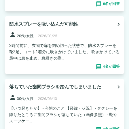
6名が回答
navigate_next
防水スプレーを吸い込んだ可能性
person
20代/女性
-
2026/03/25
2時間前に、玄関で扉を閉め切った状態で、防水スプレーを
靴3足、コート1着分に吹きかけていました。 吹きかけている
最中は息を止め、息継ぎの際...
4名が回答
navigate_next
落ちていた歯間ブラシを踏んでしまいました
person
30代/女性
-
2026/06/13
【いつ起きたか】 - 今朝のこと 【経緯・状況】 - タクシーを
降りたところに歯間ブラシが落ちていた（画像参照） - 靴や
スーツケー...