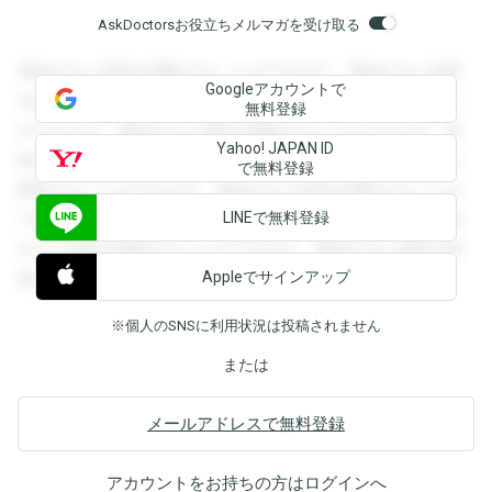
AskDoctorsお役立ちメルマガを受け取る
登録すると回答を閲覧することができます。登録すると回答
Googleアカウントで
を閲覧することができます。登録すると回答を閲覧すること
無料登録
ができます。登録すると回答を閲覧することができます。登
Yahoo! JAPAN ID
録すると回答を閲覧することができます。登録すると回答を
で無料登録
閲覧することができます。登録すると回答を閲覧することが
LINEで無料登録
できます。登録すると回答を閲覧することができます。登録
すると回答を閲覧することができます。登録すると回答を閲
Appleでサインアップ
覧することができます。
※個人のSNSに利用状況は投稿されません
または
メールアドレスで無料登録
アカウントをお持ちの方は
ログイン
へ