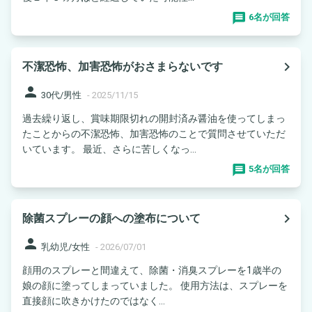
6名が回答
navigate_next
不潔恐怖、加害恐怖がおさまらないです
person
30代/男性
-
2025/11/15
過去繰り返し、賞味期限切れの開封済み醤油を使ってしまっ
たことからの不潔恐怖、加害恐怖のことで質問させていただ
いています。 最近、さらに苦しくなっ...
5名が回答
navigate_next
除菌スプレーの顔への塗布について
person
乳幼児/女性
-
2026/07/01
顔用のスプレーと間違えて、除菌・消臭スプレーを1歳半の
娘の顔に塗ってしまっていました。 使用方法は、スプレーを
直接顔に吹きかけたのではなく...