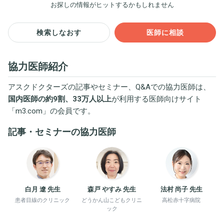
お探しの情報がヒットするかもしれません
検索しなおす
医師に相談
協力医師紹介
アスクドクターズの記事やセミナー、Q&Aでの協力医師は、
国内医師の約9割、33万人以上
が利用する医師向けサイト
「
m3.com
」の会員です。
記事・セミナーの協力医師
白月 遼 先生
森戸 やすみ 先生
法村 尚子 先生
患者目線のクリニック
どうかん山こどもクリニ
高松赤十字病院
ック