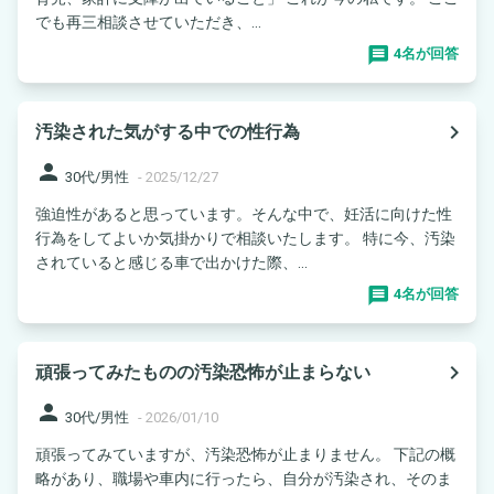
でも再三相談させていただき、...
4名が回答
navigate_next
汚染された気がする中での性行為
person
30代/男性
-
2025/12/27
強迫性があると思っています。そんな中で、妊活に向けた性
行為をしてよいか気掛かりで相談いたします。 特に今、汚染
されていると感じる車で出かけた際、...
4名が回答
navigate_next
頑張ってみたものの汚染恐怖が止まらない
person
30代/男性
-
2026/01/10
頑張ってみていますが、汚染恐怖が止まりません。 下記の概
略があり、職場や車内に行ったら、自分が汚染され、そのま