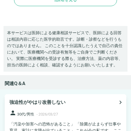
本サービスは医師による健康相談サービスで、医師による回答
は相談内容に応じた医学的助言です。診断・診察などを行うも
のではありません。 このことを十分認識したうえで自己の責任
において、医療機関への受診有無等をご自身でご判断くださ
い。 実際に医療機関を受診する際も、治療方法、薬の内容等、
担当の医師によく相談、確認するようにお願いいたします。
関連Q＆A
navigate_next
強迫性がやはり改善しない
person
30代/男性
-
2026/03/27
「汚染や加害への恐怖があること」 「除菌が止まらず仕事や
育児、家計に支障が出ていること」 これが今の私です。 ここ