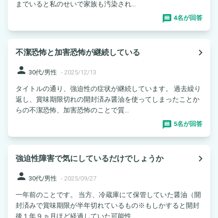
までいると私のせいで家族も汚染され...
4名が回答
navigate_next
不潔恐怖と加害恐怖が継続している
person
30代/男性
-
2025/12/13
タイトルの通り、強迫性の症状が継続しています。 過去繰り
返し、賞味期限切れの開封済み醤油を使ってしまったことか
らの不潔恐怖、加害恐怖のことで質...
5名が回答
navigate_next
強迫性障害で気にしているだけでしょうか
person
30代/男性
-
2025/09/27
一年前のことです。 当方、冷蔵庫にて保管していた醤油（開
封済みで賞味期限が半年切れているもの※もしかすると開封
後１年９ヵ月ほど経過していた可能性...