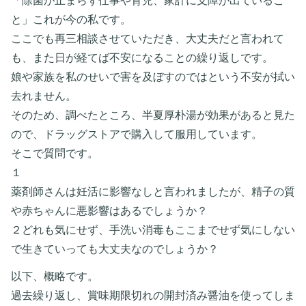
「除菌が止まらず仕事や育児、家計に支障が出ているこ
と」これが今の私です。
ここでも再三相談させていただき、大丈夫だと言われて
も、また日が経てば不安になることの繰り返しです。
娘や家族を私のせいで害を及ぼすのではという不安が拭い
去れません。
そのため、調べたところ、半夏厚朴湯が効果があると見た
ので、ドラッグストアで購入して服用しています。
そこで質問です。
１
薬剤師さんは妊活に影響なしと言われましたが、精子の質
や赤ちゃんに悪影響はあるでしょうか？
２どれも気にせず、手洗い消毒もここまでせず気にしない
で生きていっても大丈夫なのでしょうか？
以下、概略です。
過去繰り返し、賞味期限切れの開封済み醤油を使ってしま