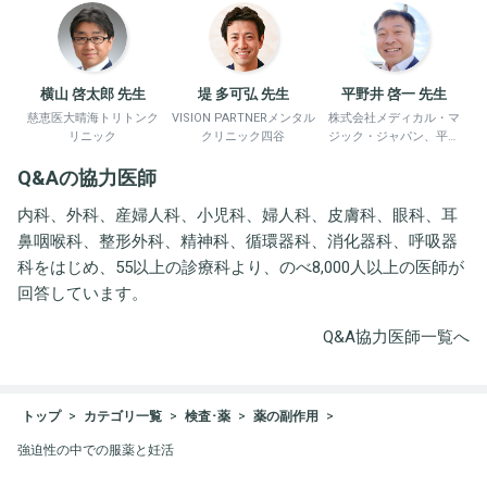
横山 啓太郎 先生
堤 多可弘 先生
平野井 啓一 先生
慈恵医大晴海トリトンク
VISION PARTNERメンタル
株式会社メディカル・マ
リニック
クリニック四谷
ジック・ジャパン、平野
井労働衛生コンサルタン
Q&Aの協力医師
ト事務所
内科、外科、産婦人科、小児科、婦人科、皮膚科、眼科、耳
鼻咽喉科、整形外科、精神科、循環器科、消化器科、呼吸器
科をはじめ、55以上の診療科より、のべ8,000人以上の医師が
回答しています。
Q&A協力医師一覧へ
トップ
カテゴリ一覧
検査･薬
薬の副作用
強迫性の中での服薬と妊活