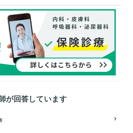
医師が回答しています
navigate_next
答