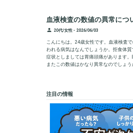
血液検査の数値の異常につ
person
20代/女性 -
2026/06/03
こんにちは。24歳女性です。血液検査でa2-p
われる病気はなんでしょうか。拒食体質
症状としましては胃痛頭痛があります。
またこの数値はかなり異常なのでしょう
注目の情報