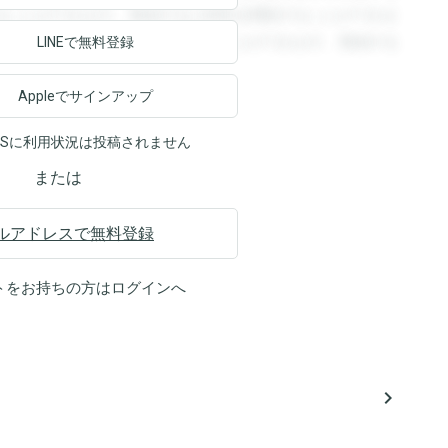
ることができます。登録すると回答を閲覧することができま
ます。登録すると回答を閲覧することができます。登録する
LINEで無料登録
Appleでサインアップ
NSに利用状況は投稿されません
または
ルアドレスで無料登録
トをお持ちの方は
ログイン
へ
navigate_next