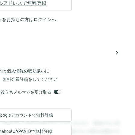
ルアドレスで無料登録
トをお持ちの方は
ログイン
へ
navigate_next
約
と
個人情報の取り扱い
に
、無料会員登録をしてください
orsお役立ちメルマガを受け取る
Googleアカウントで
無料登録
。登録すると回答を閲覧することができます。登録すると回
回答を閲覧することができます。登録すると回答を閲覧する
Yahoo! JAPAN ID
で無料登録