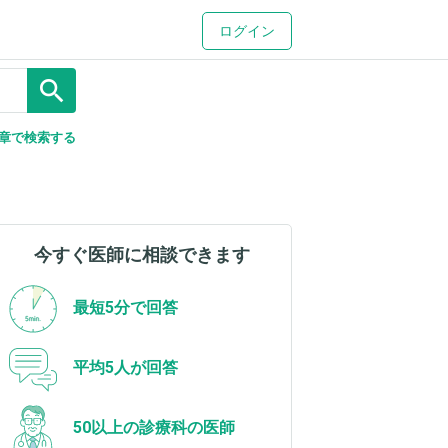
ログイン
search
章で検索する
今すぐ医師に相談できます
最短5分で回答
平均5人が回答
50以上の診療科の医師