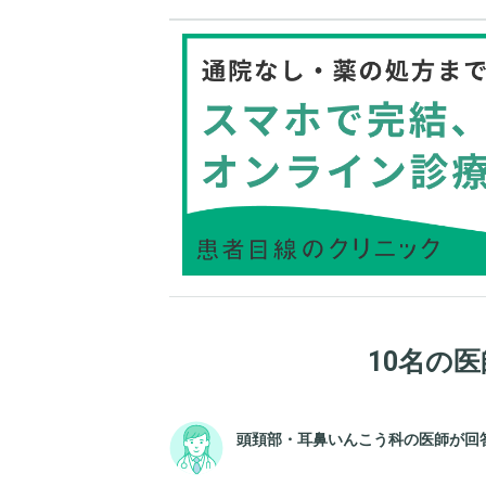
10名の
頭頚部・耳鼻いんこう科の医師が回