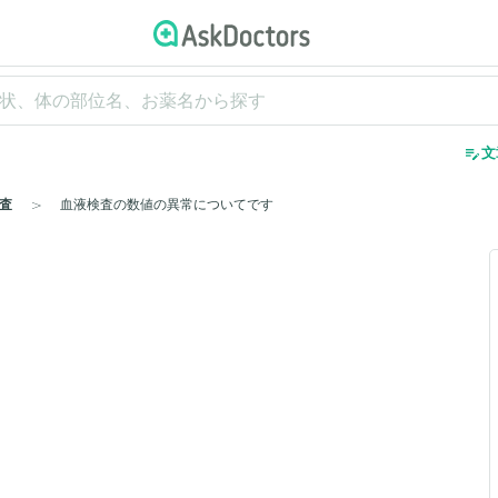
edit_note
文
査
血液検査の数値の異常についてです