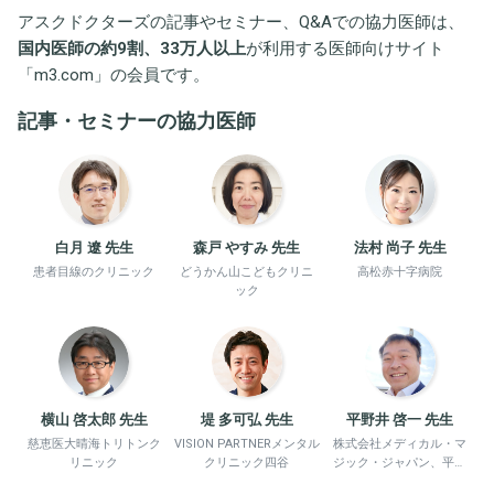
アスクドクターズの記事やセミナー、Q&Aでの協力医師は、
国内医師の約9割、33万人以上
が利用する医師向けサイト
「
m3.com
」の会員です。
記事・セミナーの協力医師
白月 遼 先生
森戸 やすみ 先生
法村 尚子 先生
患者目線のクリニック
どうかん山こどもクリニ
高松赤十字病院
ック
横山 啓太郎 先生
堤 多可弘 先生
平野井 啓一 先生
慈恵医大晴海トリトンク
VISION PARTNERメンタル
株式会社メディカル・マ
リニック
クリニック四谷
ジック・ジャパン、平野
井労働衛生コンサルタン