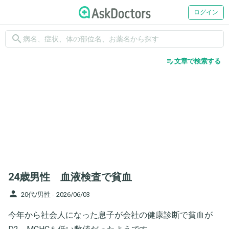
ログイン
search
edit_note
文章で検索する
24歳男性 血液検査で貧血
person
20代/男性 -
2026/06/03
今年から社会人になった息子が会社の健康診断で貧血が