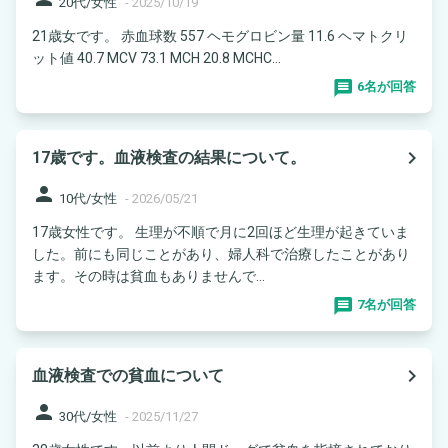
20代/女性
-
2025/10/19
21歳女です。 赤血球数 557 ヘモグロビン量 11.6 ヘマトクリ
ット値 40.7 MCV 73.1 MCH 20.8 MCHC...
6名が回答
navigate_next
17歳です。血液検査の結果について。
person
10代/女性
-
2026/05/21
17歳女性です。 生理が不順で月に2回ほど生理が起きていま
した。前にも同じことがあり、婦人科で治療したことがあり
ます。その時は貧血もありませんで...
7名が回答
navigate_next
血液検査での貧血について
person
30代/女性
-
2025/11/27