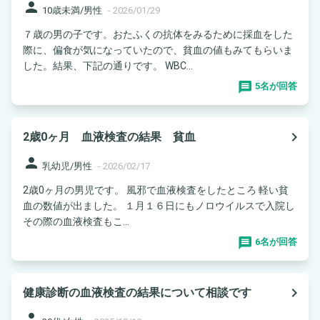
person
10歳未満/男性
-
2026/01/29
７歳の男の子です。おたふくの抗体をみるために採血をした
際に、偏食が気になっていたので、貧血の値もみてもらいま
した。結果、下記の通りです。 WBC...
5名が回答
navigate_next
2歳0ヶ月 血液検査の結果 貧血
person
乳幼児/男性
-
2026/02/17
2歳0ヶ月の男児です。 風邪で血液検査をしたところ 軽い貧
血の数値が出ました。 １月１６日にもノロウイルスで入院し
その際の血液検査もこ...
6名が回答
navigate_next
健康診断の血液検査の結果について相談です
person