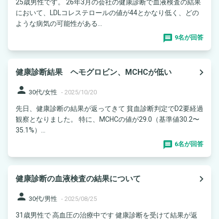
25歳男性です。 26年3月の会社の健康診断で血液検査の結果
において、LDLコレステロールの値が44とかなり低く、どの
ような病気の可能性がある...
9名が回答
navigate_next
健康診断結果 ヘモグロビン、MCHCが低い
person
30代/女性
-
2025/10/20
先日、健康診断の結果が返ってきて 貧血診断判定でD2要経過
観察となりました。 特に、MCHCの値が29.0（基準値30.2〜
35.1%）...
6名が回答
navigate_next
健康診断の血液検査の結果について
person
30代/男性
-
2025/08/25
31歳男性で 高血圧の治療中です 健康診断を受けて結果が返