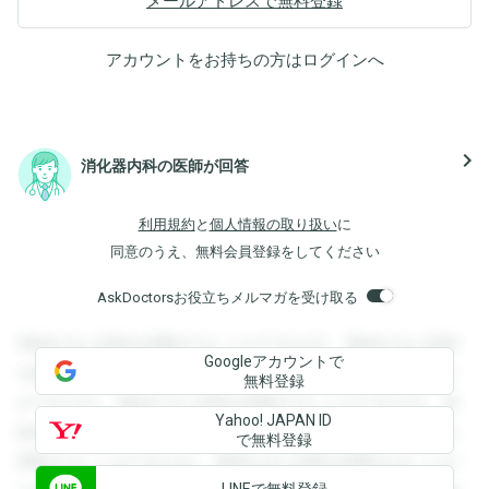
メールアドレスで無料登録
アカウントをお持ちの方は
ログイン
へ
navigate_next
消化器内科の医師が回答
利用規約
と
個人情報の取り扱い
に
同意のうえ、無料会員登録をしてください
AskDoctorsお役立ちメルマガを受け取る
登録すると回答を閲覧することができます。登録すると回答
Googleアカウントで
を閲覧することができます。登録すると回答を閲覧すること
無料登録
ができます。登録すると回答を閲覧することができます。登
Yahoo! JAPAN ID
録すると回答を閲覧することができます。登録すると回答を
で無料登録
閲覧することができます。登録すると回答を閲覧することが
LINEで無料登録