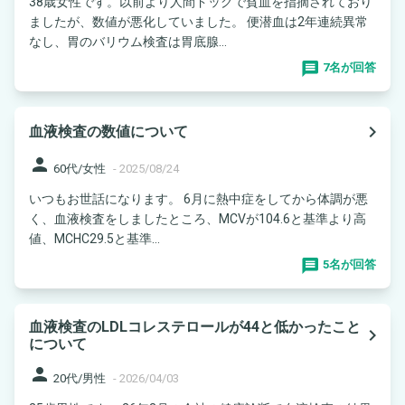
38歳女性です。以前より人間ドッグで貧血を指摘されており
ましたが、数値が悪化していました。 便潜血は2年連続異常
なし、胃のバリウム検査は胃底腺...
7名が回答
navigate_next
血液検査の数値について
person
60代/女性
-
2025/08/24
いつもお世話になります。 6月に熱中症をしてから体調が悪
く、血液検査をしましたところ、MCVが104.6と基準より高
値、MCHC29.5と基準...
5名が回答
血液検査のLDLコレステロールが44と低かったこと
navigate_next
について
person
20代/男性
-
2026/04/03