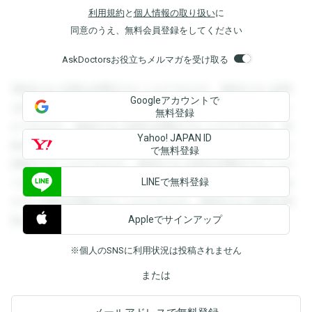
利用規約
と
個人情報の取り扱い
に
同意のうえ、無料会員登録をしてください
AskDoctorsお役立ちメルマガを受け取る
登録すると回答を閲覧することができます。登録すると回答
Googleアカウントで
を閲覧することができます。登録すると回答を閲覧すること
無料登録
ができます。登録すると回答を閲覧することができます。登
Yahoo! JAPAN ID
録すると回答を閲覧することができます。登録すると回答を
で無料登録
閲覧することができます。登録すると回答を閲覧することが
LINEで無料登録
できます。登録すると回答を閲覧することができます。登録
すると回答を閲覧することができます。登録すると回答を閲
Appleでサインアップ
覧することができます。
※個人のSNSに利用状況は投稿されません
または