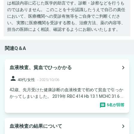
は相談内容に応じた医学的助言です。診断・診察などを行うも
のではありません。 このことを十分認識したうえで自己の責任
において、医療機関への受診有無等をご自身でご判断くださ
い。 実際に医療機関を受診する際も、治療方法、薬の内容等、
担当の医師によく相談、確認するようにお願いいたします。
関連Q＆A
navigate_next
血液検査、貧血でひっかかる
person
40代/女性
-
2025/10/06
42歳、先月受けた健康診断の血液検査で初めて貧血で引っか
かってしまいました。 2019年 RBC 414 Hb 13.1 MCHC 31.6 ...
5名が回答
navigate_next
血液検査の結果について