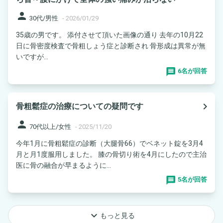
person
30代/男性
-
2026/01/29
35歳の男です。 添付させて頂いた画像の通り 去年の10月22
日に骨密度検査で骨粗しょう症と診断され 骨形成は異常が無
いですが...
6名が回答
navigate_next
骨粗鬆症の治療についての疑問です
person
70代以上/女性
-
2025/11/20
今年1月に骨粗鬆症の診断（大腿骨66）でベネット錠を3月4
月と月1度服用しました。 膝の骨切り術を4月にしたので主治
医に骨の融合が早まるように...
5名が回答
keyboard_arrow_down
もっと見る