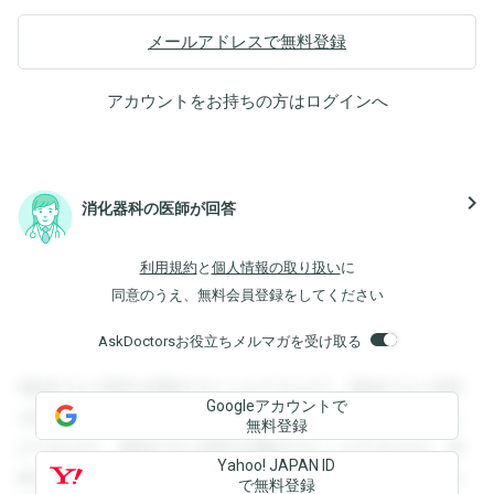
メールアドレスで無料登録
アカウントをお持ちの方は
ログイン
へ
navigate_next
消化器科の医師が回答
利用規約
と
個人情報の取り扱い
に
同意のうえ、無料会員登録をしてください
AskDoctorsお役立ちメルマガを受け取る
登録すると回答を閲覧することができます。登録すると回答
Googleアカウントで
を閲覧することができます。登録すると回答を閲覧すること
無料登録
ができます。登録すると回答を閲覧することができます。登
Yahoo! JAPAN ID
録すると回答を閲覧することができます。登録すると回答を
で無料登録