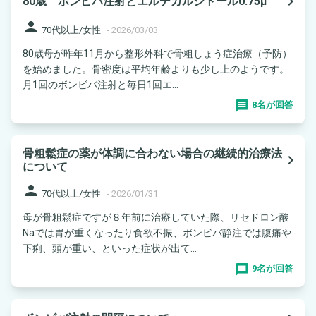
navigate_next
80歳 ボンビバ注射とエルデカルシトール0.75μ
person
70代以上/女性
-
2026/03/03
80歳母が昨年11月から整形外科で骨粗しょう症治療（予防）
を始めました。骨密度は平均年齢よりも少し上のようです。
月1回のボンビバ注射と毎日1回エ...
8名が回答
骨粗鬆症の薬が体調に合わない場合の継続的治療法
navigate_next
について
person
70代以上/女性
-
2026/01/31
母が骨粗鬆症ですが８年前に治療していた際、リセドロン酸
Naでは胃が重くなったり食欲不振、ボンビバ静注では腹痛や
下痢、頭が重い、といった症状が出て...
9名が回答