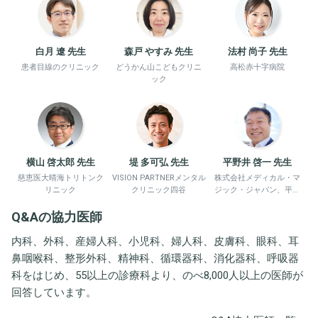
白月 遼 先生
森戸 やすみ 先生
法村 尚子 先生
患者目線のクリニック
どうかん山こどもクリニ
高松赤十字病院
ック
横山 啓太郎 先生
堤 多可弘 先生
平野井 啓一 先生
慈恵医大晴海トリトンク
VISION PARTNERメンタル
株式会社メディカル・マ
リニック
クリニック四谷
ジック・ジャパン、平野
井労働衛生コンサルタン
Q&Aの協力医師
ト事務所
内科、外科、産婦人科、小児科、婦人科、皮膚科、眼科、耳
鼻咽喉科、整形外科、精神科、循環器科、消化器科、呼吸器
科をはじめ、55以上の診療科より、のべ8,000人以上の医師が
回答しています。