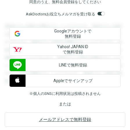
同意のうえ、無料会員登録をしてください
AskDoctorsお役立ちメルマガを受け取る
登録すると回答を閲覧することができます。登録すると回答
Googleアカウントで
を閲覧することができます。登録すると回答を閲覧すること
無料登録
ができます。登録すると回答を閲覧することができます。登
Yahoo! JAPAN ID
録すると回答を閲覧することができます。登録すると回答を
で無料登録
閲覧することができます。登録すると回答を閲覧することが
LINEで無料登録
できます。登録すると回答を閲覧することができます。登録
すると回答を閲覧することができます。登録すると回答を閲
Appleでサインアップ
覧することができます。
※個人のSNSに利用状況は投稿されません
または
メールアドレスで無料登録