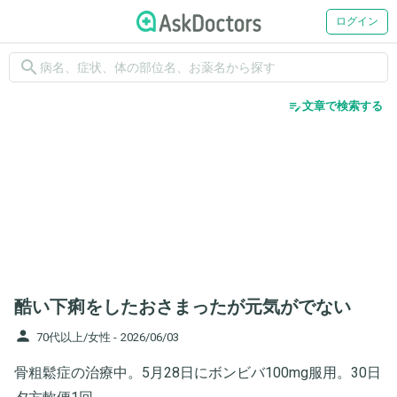
ログイン
search
edit_note
文章で検索する
酷い下痢をしたおさまったが元気がでない
person
70代以上/女性 -
2026/06/03
骨粗鬆症の治療中。5月28日にボンビバ100mg服用。30日