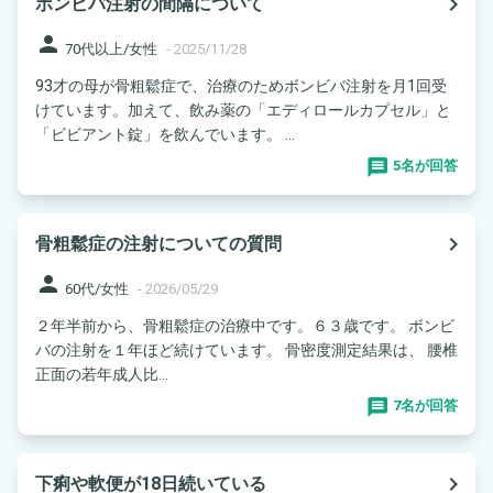
navigate_next
ボンビバ注射の間隔について
person
70代以上/女性
-
2025/11/28
93才の母が骨粗鬆症で、治療のためボンビバ注射を月1回受
けています。加えて、飲み薬の「エディロールカプセル」と
「ビビアント錠」を飲んでいます。 ...
5名が回答
navigate_next
骨粗鬆症の注射についての質問
person
60代/女性
-
2026/05/29
２年半前から、骨粗鬆症の治療中です。６３歳です。 ボンビ
バの注射を１年ほど続けています。 骨密度測定結果は、 腰椎
正面の若年成人比...
7名が回答
navigate_next
下痢や軟便が18日続いている