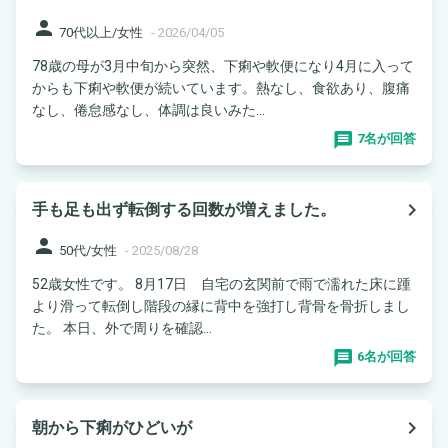
person
70代以上/女性
-
2026/04/05
78歳の母が3月中旬から突然、下痢や軟便になり4月に入って
からも下痢や軟便が続いています。熱なし、食欲あり、腹痛
なし、倦怠感なし、体調は良いみた...
7名が回答
navigate_next
手も足も出ず転倒する回数が増えました。
person
50代/女性
-
2025/08/28
52歳女性です。 8月17日 自宅の玄関前で雨で濡れた床に踵
より滑って転倒し階段の縁に背中を強打し背骨を骨折しまし
た。 本日、外で周りを確認...
6名が回答
navigate_next
朝から下痢がひどいが