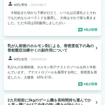
person
60代/男性
-
2025/08/17
今朝起きた頃から下痢がひどく、いつもは正露丸ととそれ
でもだめならロペラミドを服用し、大体はそれで落ち着きま
した。ただ今回は2回服用しましたがい...
9名が回答
乳がん術後のホルモン剤による、骨密度低下の為の
navigate_next
骨粗鬆症治療やくの副作用について
person
60代/女性
-
2026/05/25
乳がんの全摘術後、ホルモン剤アナストロゾールを約１年飲
んでいます。 アナストロゾールを服用する時に、骨密度を測
定したら、大腿骨 65%-3.1S...
6名が回答
2カ月程前に3kgのゲーム機を長時間持ち運んでか
navigate_next
ら首～腰にかけて全体の強い痛みが治らない