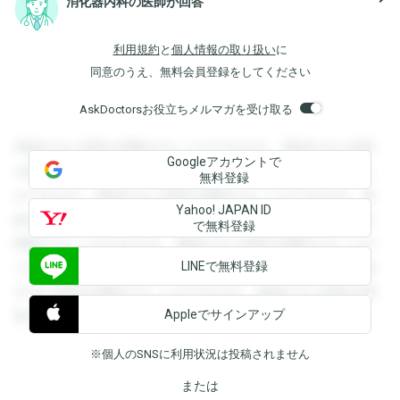
消化器内科の医師が回答
利用規約
と
個人情報の取り扱い
に
同意のうえ、無料会員登録をしてください
AskDoctorsお役立ちメルマガを受け取る
登録すると回答を閲覧することができます。登録すると回答
Googleアカウントで
を閲覧することができます。登録すると回答を閲覧すること
無料登録
ができます。登録すると回答を閲覧することができます。登
Yahoo! JAPAN ID
録すると回答を閲覧することができます。登録すると回答を
で無料登録
閲覧することができます。登録すると回答を閲覧することが
LINEで無料登録
できます。登録すると回答を閲覧することができます。登録
すると回答を閲覧することができます。登録すると回答を閲
Appleでサインアップ
覧することができます。
※個人のSNSに利用状況は投稿されません
または