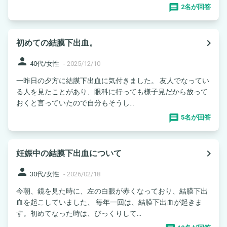
2名が回答
navigate_next
初めての結膜下出血。
person
40代/女性
-
2025/12/10
一昨日の夕方に結膜下出血に気付きました。 友人でなってい
る人を見たことがあり、眼科に行っても様子見だから放って
おくと言っていたので自分もそうし...
5名が回答
navigate_next
妊娠中の結膜下出血について
person
30代/女性
-
2026/02/18
今朝、鏡を見た時に、左の白眼が赤くなっており、結膜下出
血を起こしていました、 毎年一回は、結膜下出血が起きま
す。初めてなった時は、びっくりして...