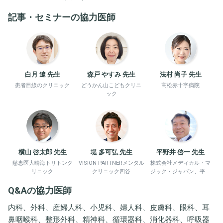
記事・セミナーの協力医師
白月 遼 先生
森戸 やすみ 先生
法村 尚子 先生
患者目線のクリニック
どうかん山こどもクリニ
高松赤十字病院
ック
横山 啓太郎 先生
堤 多可弘 先生
平野井 啓一 先生
慈恵医大晴海トリトンク
VISION PARTNERメンタル
株式会社メディカル・マ
リニック
クリニック四谷
ジック・ジャパン、平野
井労働衛生コンサルタン
Q&Aの協力医師
ト事務所
内科、外科、産婦人科、小児科、婦人科、皮膚科、眼科、耳
鼻咽喉科、整形外科、精神科、循環器科、消化器科、呼吸器