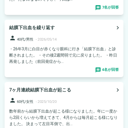
7名が回答
navigate_next
結膜下出血を繰り返す
person
40代/男性
-
2026/05/14
・26年3月に白目が赤くなり眼科に行き「結膜下出血」と診
断されました。 ・その後2週間弱で元に戻りました。 ・昨日
再発しました（前回発症から...
4名が回答
navigate_next
7ヶ月連続結膜下出血が起こる
person
60代/女性
-
2025/10/20
数年前から結膜下出血が起こる様になりました。年に一度か
ら2回くらいから増えてきて、4月からは毎月起こる様になり
ました。 決まって左目耳側で、出...