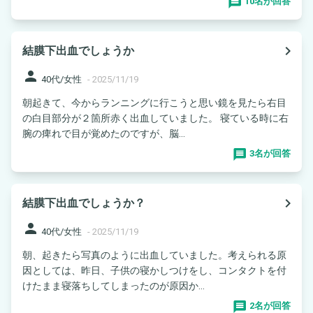
10名が回答
navigate_next
結膜下出血でしょうか
person
40代/女性
-
2025/11/19
朝起きて、今からランニングに行こうと思い鏡を見たら右目
の白目部分が２箇所赤く出血していました。 寝ている時に右
腕の痺れで目が覚めたのですが、脳...
3名が回答
navigate_next
結膜下出血でしょうか？
person
40代/女性
-
2025/11/19
朝、起きたら写真のように出血していました。考えられる原
因としては、昨日、子供の寝かしつけをし、コンタクトを付
けたまま寝落ちしてしまったのが原因か...
2名が回答