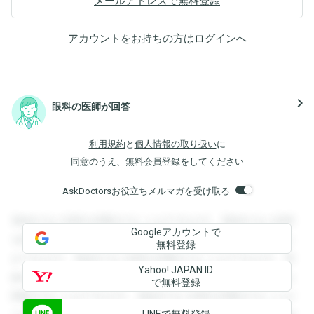
メールアドレスで無料登録
アカウントをお持ちの方は
ログイン
へ
navigate_next
眼科の医師が回答
利用規約
と
個人情報の取り扱い
に
同意のうえ、無料会員登録をしてください
AskDoctorsお役立ちメルマガを受け取る
登録すると回答を閲覧することができます。登録すると回答
Googleアカウントで
を閲覧することができます。登録すると回答を閲覧すること
無料登録
ができます。登録すると回答を閲覧することができます。登
Yahoo! JAPAN ID
録すると回答を閲覧することができます。登録すると回答を
で無料登録
閲覧することができます。登録すると回答を閲覧することが
LINEで無料登録