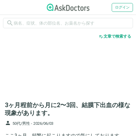
ログイン
search
edit_note
文章で検索する
3ヶ月程前から月に2〜3回、結膜下出血の様な
現象があります。
person
50代/男性 -
2026/06/03
ここ3ヶ月、頻繁に起こりますので気にしております。