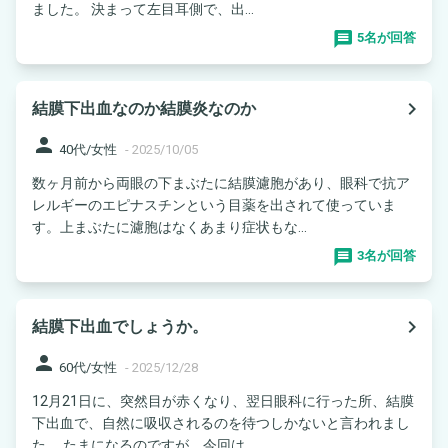
ました。 決まって左目耳側で、出...
5名が回答
navigate_next
結膜下出血なのか結膜炎なのか
person
40代/女性
-
2025/10/05
数ヶ月前から両眼の下まぶたに結膜濾胞があり、眼科で抗ア
レルギーのエピナスチンという目薬を出されて使っていま
す。上まぶたに濾胞はなくあまり症状もな...
3名が回答
navigate_next
結膜下出血でしょうか。
person
60代/女性
-
2025/12/28
12月21日に、突然目が赤くなり、翌日眼科に行った所、結膜
下出血で、自然に吸収されるのを待つしかないと言われまし
た。 たまになるのですが、今回は...