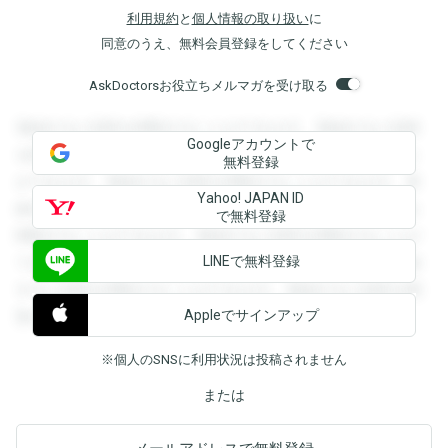
利用規約
と
個人情報の取り扱い
に
同意のうえ、無料会員登録をしてください
AskDoctorsお役立ちメルマガを受け取る
登録すると回答を閲覧することができます。登録すると回答
Googleアカウントで
を閲覧することができます。登録すると回答を閲覧すること
無料登録
ができます。登録すると回答を閲覧することができます。登
Yahoo! JAPAN ID
録すると回答を閲覧することができます。登録すると回答を
で無料登録
閲覧することができます。登録すると回答を閲覧することが
LINEで無料登録
できます。登録すると回答を閲覧することができます。登録
すると回答を閲覧することができます。登録すると回答を閲
Appleでサインアップ
覧することができます。
※個人のSNSに利用状況は投稿されません
または