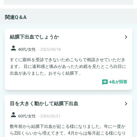
関連Q＆A
navigate_next
結膜下出血でしょうか
person
40代/女性
-
2025/09/18
すぐに眼科を受診できないためこちらで相談させていただき
ます。 目に違和感と痛みがあったため鏡を見たところ白目に
出血がありました。おそらく結膜下...
4名が回答
navigate_next
目を大きく動かして結膜下出血
person
60代/女性
-
2026/02/21
数年前から結膜下出血が起こる様になりました。年に一度か
ら2回くらいから増えてきて、4月からは毎月起こる様になり