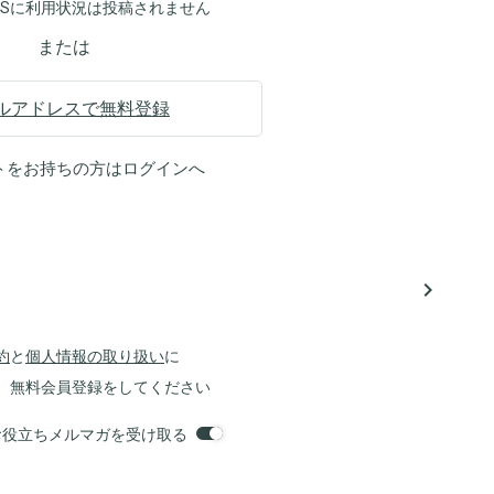
NSに利用状況は投稿されません
または
ルアドレスで無料登録
トをお持ちの方は
ログイン
へ
navigate_next
約
と
個人情報の取り扱い
に
、無料会員登録をしてください
orsお役立ちメルマガを受け取る