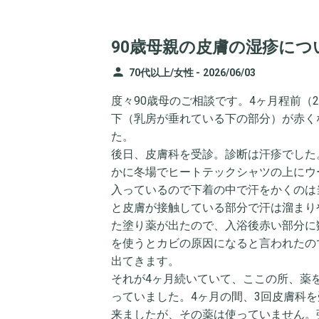
90歳母親の皮膚の湿疹につ
person
70代以上/女性 -
2026/06/03
度々90歳母のご相談です。4ヶ月程前
下（乳房が垂れている下の部分）が赤く
た。
後日、皮膚科を受診。診断は汗疹でした
かに冬場でヒートテックシャツの上にウ
入っているので下着の中で汗をかくのは
と皮膚が接触している部分で汗は溜まり
た塗り薬が出たので、入浴後赤い部分に
を使うとカビの原因になると言われたの
出てきます。
それが4ヶ月続いていて、ここの所、薬
っていました。4ヶ月の間、3回皮膚科
来ましたが、その薬は使っていません。