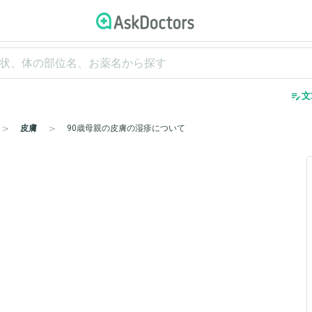
edit_note
文
皮膚
90歳母親の皮膚の湿疹について