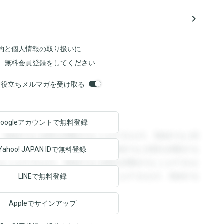
navigate_next
約
と
個人情報の取り扱い
に
、無料会員登録をしてください
orsお役立ちメルマガを受け取る
Googleアカウントで
無料登録
。登録すると回答を閲覧することができます。登録すると回
回答を閲覧することができます。登録すると回答を閲覧する
Yahoo! JAPAN ID
で無料登録
ることができます。登録すると回答を閲覧することができま
ます。登録すると回答を閲覧することができます。登録する
LINEで無料登録
Appleでサインアップ