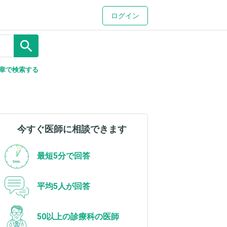
ログイン
search
章で検索する
今すぐ医師に相談できます
最短5分で回答
平均5人が回答
50以上の診療科の医師