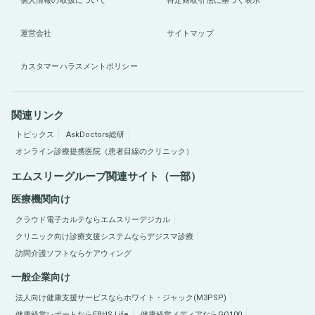
個人情報の取扱について
特定商取引法に基づく表示
運営会社
サイトマップ
カスタマーハラスメントポリシー
関連リンク
トピックス
AskDoctors総研
オンライン診療提携医院（患者目線のクリニック）
エムスリーグループ関連サイト（一部）
医療機関向け
クラウド電子カルテならエムスリーデジカル
クリニック向け診療支援システムならデジスマ診療
訪問介護ソフトならケアウィング
一般企業向け
法人向け健康支援サービスならホワイト・ジャック(M3PSP)
健康経営レポートならEBHS Life
健康経営メディアならGO100