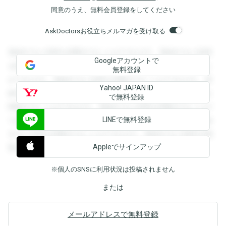
同意のうえ、無料会員登録をしてください
AskDoctorsお役立ちメルマガを受け取る
登録すると回答を閲覧することができます。登録すると回答
Googleアカウントで
を閲覧することができます。登録すると回答を閲覧すること
無料登録
ができます。登録すると回答を閲覧することができます。登
Yahoo! JAPAN ID
録すると回答を閲覧することができます。登録すると回答を
で無料登録
閲覧することができます。登録すると回答を閲覧することが
LINEで無料登録
できます。登録すると回答を閲覧することができます。登録
すると回答を閲覧することができます。登録すると回答を閲
Appleでサインアップ
覧することができます。
※個人のSNSに利用状況は投稿されません
または
メールアドレスで無料登録