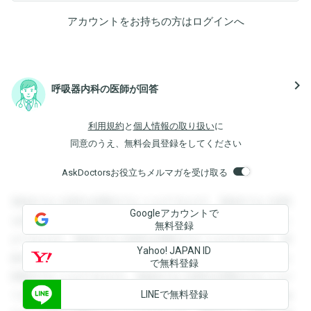
アカウントをお持ちの方は
ログイン
へ
navigate_next
呼吸器内科の医師が回答
利用規約
と
個人情報の取り扱い
に
同意のうえ、無料会員登録をしてください
AskDoctorsお役立ちメルマガを受け取る
登録すると回答を閲覧することができます。登録すると回答
Googleアカウントで
を閲覧することができます。登録すると回答を閲覧すること
無料登録
ができます。登録すると回答を閲覧することができます。登
Yahoo! JAPAN ID
録すると回答を閲覧することができます。登録すると回答を
で無料登録
閲覧することができます。登録すると回答を閲覧することが
LINEで無料登録
できます。登録すると回答を閲覧することができます。登録