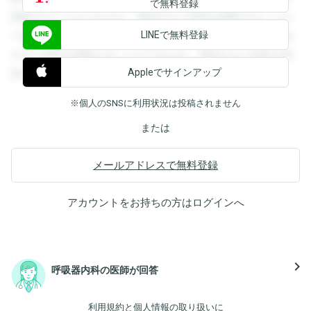
で無料登録
閲覧することができます。登録すると回答を閲覧することが
LINEで無料登録
できます。登録すると回答を閲覧することができます。登録
すると回答を閲覧することができます。登録すると回答を閲
Appleでサインアップ
覧することができます。
※個人のSNSに利用状況は投稿されません
または
メールアドレスで無料登録
アカウントをお持ちの方は
ログイン
へ
navigate_next
呼吸器内科の医師が回答
利用規約
と
個人情報の取り扱い
に