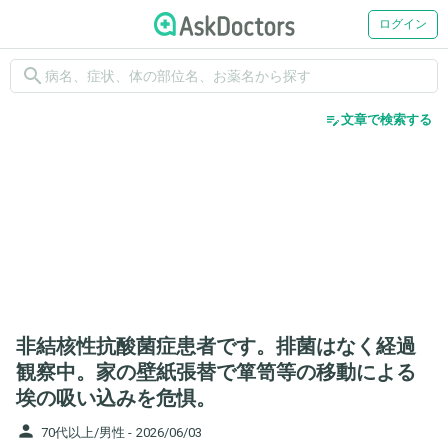
ログイン
search
edit_note
文章で検索する
非結核性抗酸菌症患者です。排菌はなく経過
観察中。家の壁紙張替で箪笥等の移動による
埃の吸い込みを危惧。
person
70代以上/男性 -
2026/06/03