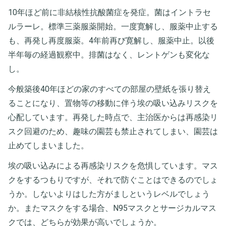
10年ほど前に非結核性抗酸菌症を発症。菌はイントラセ
ルラーレ。標準三薬服薬開始。一度寛解し、服薬中止する
も、再発し再度服薬。4年前再び寛解し、服薬中止。以後
半年毎の経過観察中。排菌はなく、レントゲンも変化な
し。
今般築後40年ほどの家のすべての部屋の壁紙を張り替え
ることになり、置物等の移動に伴う埃の吸い込みリスクを
心配しています。再発した時点で、主治医からは再感染リ
スク回避のため、趣味の園芸も禁止されてしまい、園芸は
止めてしまいました。
埃の吸い込みによる再感染リスクを危惧しています。マス
クをするつもりですが、それで防ぐことはできるのでしょ
うか。しないよりはした方がましというレベルでしょう
か。またマスクをする場合、N95マスクとサージカルマス
クでは、どちらが効果が高いでしょうか。