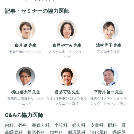
記事・セミナーの協力医師
白月 遼 先生
森戸 やすみ 先生
法村 尚子 先生
患者目線のクリニック
どうかん山こどもクリニ
高松赤十字病院
ック
横山 啓太郎 先生
堤 多可弘 先生
平野井 啓一 先生
慈恵医大晴海トリトンク
VISION PARTNERメンタル
株式会社メディカル・マ
リニック
クリニック四谷
ジック・ジャパン、平野
井労働衛生コンサルタン
Q&Aの協力医師
ト事務所
内科、外科、産婦人科、小児科、婦人科、皮膚科、眼科、耳
鼻咽喉科、整形外科、精神科、循環器科、消化器科、呼吸器