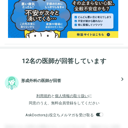
12名の医師が回答しています
navigate_next
形成外科の医師が回答
利用規約
と
個人情報の取り扱い
に
同意のうえ、無料会員登録をしてください
AskDoctorsお役立ちメルマガを受け取る
登録すると回答を閲覧することができます。登録すると回答