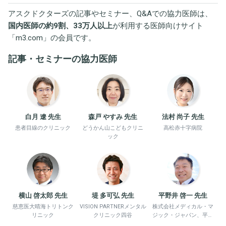
アスクドクターズの記事やセミナー、Q&Aでの協力医師は、
国内医師の約9割、33万人以上
が利用する医師向けサイト
「
m3.com
」の会員です。
記事・セミナーの協力医師
白月 遼 先生
森戸 やすみ 先生
法村 尚子 先生
患者目線のクリニック
どうかん山こどもクリニ
高松赤十字病院
ック
横山 啓太郎 先生
堤 多可弘 先生
平野井 啓一 先生
慈恵医大晴海トリトンク
VISION PARTNERメンタル
株式会社メディカル・マ
リニック
クリニック四谷
ジック・ジャパン、平野
井労働衛生コンサルタン