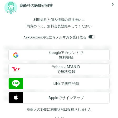
navigate_next
麻酔科の医師が回答
利用規約
と
個人情報の取り扱い
に
同意のうえ、無料会員登録をしてください
AskDoctorsお役立ちメルマガを受け取る
登録すると回答を閲覧することができます。登録すると回答
Googleアカウントで
を閲覧することができます。登録すると回答を閲覧すること
無料登録
ができます。登録すると回答を閲覧することができます。登
Yahoo! JAPAN ID
録すると回答を閲覧することができます。登録すると回答を
で無料登録
閲覧することができます。登録すると回答を閲覧することが
LINEで無料登録
できます。登録すると回答を閲覧することができます。登録
すると回答を閲覧することができます。登録すると回答を閲
Appleでサインアップ
覧することができます。
※個人のSNSに利用状況は投稿されません