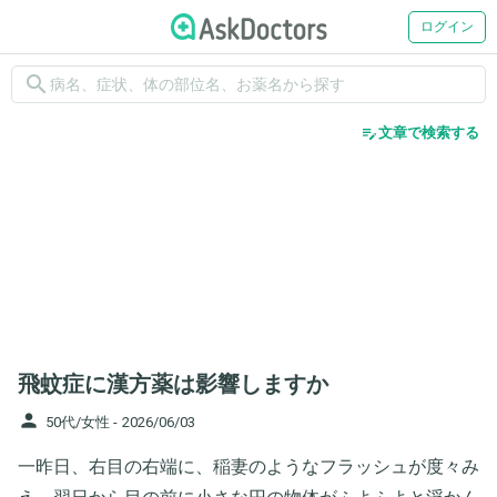
ログイン
search
edit_note
文章で検索する
飛蚊症に漢方薬は影響しますか
person
50代/女性 -
2026/06/03
一昨日、右目の右端に、稲妻のようなフラッシュが度々み