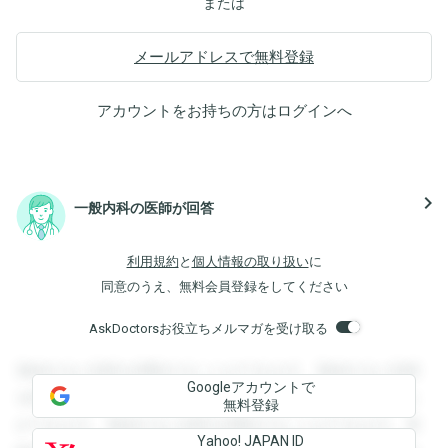
または
メールアドレスで無料登録
アカウントをお持ちの方は
ログイン
へ
navigate_next
一般内科の医師が回答
利用規約
と
個人情報の取り扱い
に
同意のうえ、無料会員登録をしてください
AskDoctorsお役立ちメルマガを受け取る
登録すると回答を閲覧することができます。登録すると回答
Googleアカウントで
を閲覧することができます。登録すると回答を閲覧すること
無料登録
ができます。登録すると回答を閲覧することができます。登
Yahoo! JAPAN ID