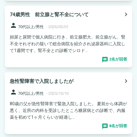
navigate_next
74歳男性 前立腺と腎不全について
person
70代以上/男性
-
2026/03/01
頻尿と尿閉で個人病院に行き、前立腺肥大、前立腺がん、腎
不全それぞれの疑いで総合病院を紹介され泌尿器科に入院し
て1週間です。腎不全との診断でシロド...
2名が回答
navigate_next
急性腎障害で入院しましたが
person
70代以上/男性
-
2025/10/10
80歳の父が急性腎障害で緊急入院しました。 夏前から体調が
悪く、近所の内科を受診したところ糖尿病との診断で、内服
薬を初めて1ヶ月くらいが経過し...
8名が回答