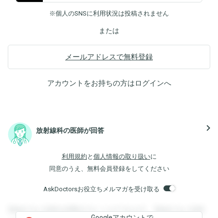
※個人のSNSに利用状況は投稿されません
または
メールアドレスで無料登録
アカウントをお持ちの方は
ログイン
へ
navigate_next
放射線科の医師が回答
利用規約
と
個人情報の取り扱い
に
同意のうえ、無料会員登録をしてください
AskDoctorsお役立ちメルマガを受け取る
登録すると回答を閲覧することができます。登録すると回答
Googleアカウントで