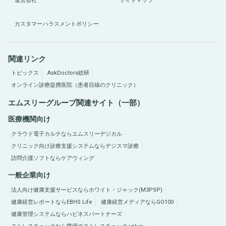
運営会社
サイトマップ
カスタマーハラスメントポリシー
関連リンク
トピックス
AskDoctors総研
オンライン診療提携医院（患者目線のクリニック）
エムスリーグループ関連サイト（一部）
医療機関向け
クラウド電子カルテならエムスリーデジカル
クリニック向け診療支援システムならデジスマ診療
訪問介護ソフトならケアウィング
一般企業向け
法人向け健康支援サービスならホワイト・ジャック(M3PSP)
健康経営レポートならEBHS Life
健康経営メディアならGO100
健康管理システムならハピネスパートナーズ