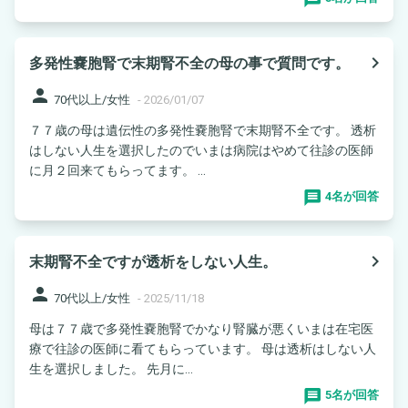
navigate_next
多発性嚢胞腎で末期腎不全の母の事で質問です。
person
70代以上/女性
-
2026/01/07
７７歳の母は遺伝性の多発性嚢胞腎で末期腎不全です。 透析
はしない人生を選択したのでいまは病院はやめて往診の医師
に月２回来てもらってます。 ...
4名が回答
navigate_next
末期腎不全ですが透析をしない人生。
person
70代以上/女性
-
2025/11/18
母は７７歳で多発性嚢胞腎でかなり腎臓が悪くいまは在宅医
療で往診の医師に看てもらっています。 母は透析はしない人
生を選択しました。 先月に...
5名が回答