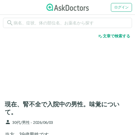
ログイン
search
edit_note
文章で検索する
現在、腎不全で入院中の男性。味覚につい
て。
person
30代/男性 -
2026/06/03
当方、39歳男性です。