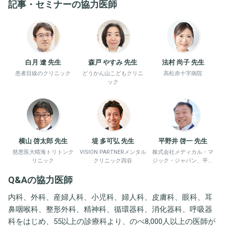
記事・セミナーの協力医師
白月 遼 先生
森戸 やすみ 先生
法村 尚子 先生
患者目線のクリニック
どうかん山こどもクリニ
高松赤十字病院
ック
横山 啓太郎 先生
堤 多可弘 先生
平野井 啓一 先生
慈恵医大晴海トリトンク
VISION PARTNERメンタル
株式会社メディカル・マ
リニック
クリニック四谷
ジック・ジャパン、平野
井労働衛生コンサルタン
Q&Aの協力医師
ト事務所
内科、外科、産婦人科、小児科、婦人科、皮膚科、眼科、耳
鼻咽喉科、整形外科、精神科、循環器科、消化器科、呼吸器
科をはじめ、55以上の診療科より、のべ8,000人以上の医師が