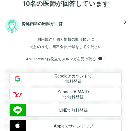
10名の医師が回答しています
navigate_next
腎臓内科の医師が回答
利用規約
と
個人情報の取り扱い
に
同意のうえ、無料会員登録をしてください
AskDoctorsお役立ちメルマガを受け取る
登録すると回答を閲覧することができます。登録すると回答
Googleアカウントで
を閲覧することができます。登録すると回答を閲覧すること
無料登録
ができます。登録すると回答を閲覧することができます。登
Yahoo! JAPAN ID
録すると回答を閲覧することができます。登録すると回答を
で無料登録
閲覧することができます。登録すると回答を閲覧することが
LINEで無料登録
できます。登録すると回答を閲覧することができます。登録
すると回答を閲覧することができます。登録すると回答を閲
Appleでサインアップ
覧することができます。