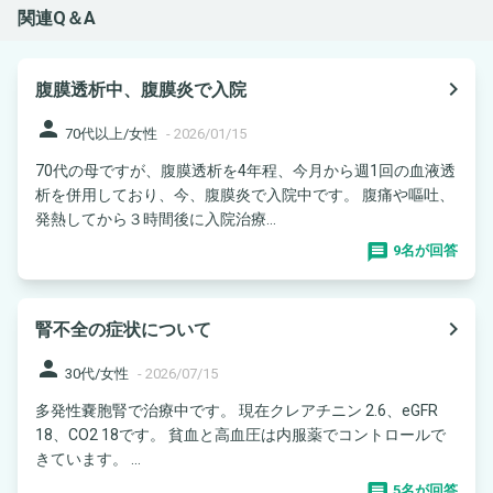
関連Q＆A
navigate_next
腹膜透析中、腹膜炎で入院
person
70代以上/女性
-
2026/01/15
70代の母ですが、腹膜透析を4年程、今月から週1回の血液透
析を併用しており、今、腹膜炎で入院中です。 腹痛や嘔吐、
発熱してから３時間後に入院治療...
9名が回答
navigate_next
腎不全の症状について
person
30代/女性
-
2026/07/15
多発性嚢胞腎で治療中です。 現在クレアチニン 2.6、eGFR
18、CO2 18です。 貧血と高血圧は内服薬でコントロールで
きています。 ...
5名が回答