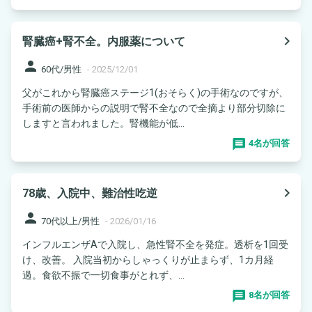
navigate_next
腎臓癌+腎不全。内服薬について
person
60代/男性
-
2025/12/01
父がこれから腎臓癌ステージ1(おそらく)の手術なのですが、
手術前の医師からの説明で腎不全なので全摘より部分切除に
しますと言われました。腎機能が低...
4名が回答
navigate_next
78歳、入院中、難治性吃逆
person
70代以上/男性
-
2026/01/16
インフルエンザAで入院し、急性腎不全を発症。透析を1回受
け、改善。 入院当初からしゃっくりが止まらず、1カ月経
過。食欲不振で一切食事がとれず、...
8名が回答