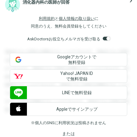
navigate_next
消化器内科の医師が回答
利用規約
と
個人情報の取り扱い
に
同意のうえ、無料会員登録をしてください
AskDoctorsお役立ちメルマガを受け取る
登録すると回答を閲覧することができます。登録すると回答
Googleアカウントで
を閲覧することができます。登録すると回答を閲覧すること
無料登録
ができます。登録すると回答を閲覧することができます。登
Yahoo! JAPAN ID
録すると回答を閲覧することができます。登録すると回答を
で無料登録
閲覧することができます。登録すると回答を閲覧することが
LINEで無料登録
できます。登録すると回答を閲覧することができます。登録
すると回答を閲覧することができます。登録すると回答を閲
Appleでサインアップ
覧することができます。
※個人のSNSに利用状況は投稿されません
または