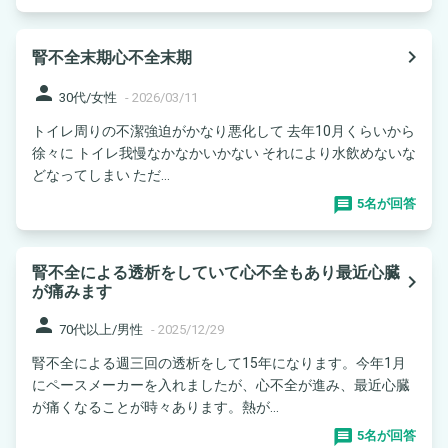
navigate_next
腎不全末期心不全末期
person
30代/女性
-
2026/03/11
トイレ周りの不潔強迫がかなり悪化して 去年10月くらいから
徐々に トイレ我慢なかなかいかない それにより水飲めないな
どなってしまい ただ...
5名が回答
腎不全による透析をしていて心不全もあり最近心臓
navigate_next
が痛みます
person
70代以上/男性
-
2025/12/29
腎不全による週三回の透析をして15年になります。今年1月
にペースメーカーを入れましたが、心不全が進み、最近心臓
が痛くなることが時々あります。熱が...
5名が回答