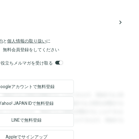
navigate_next
約
と
個人情報の取り扱い
に
、無料会員登録をしてください
orsお役立ちメルマガを受け取る
Googleアカウントで
無料登録
。登録すると回答を閲覧することができます。登録すると回
回答を閲覧することができます。登録すると回答を閲覧する
Yahoo! JAPAN ID
で無料登録
ることができます。登録すると回答を閲覧することができま
ます。登録すると回答を閲覧することができます。登録する
LINEで無料登録
Appleでサインアップ