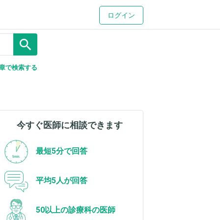
ログイン
search
章で検索する
今すぐ医師に相談できます
最短5分で回答
平均5人が回答
50以上の診療科の医師