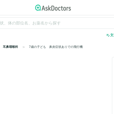
edit_note
文
耳鼻咽喉科
7歳の子ども 鼻炎症状ありでの飛行機