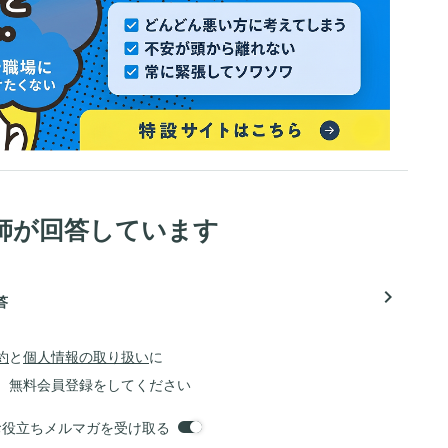
師が回答しています
navigate_next
答
約
と
個人情報の取り扱い
に
、無料会員登録をしてください
orsお役立ちメルマガを受け取る