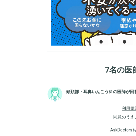
7名の医
頭頚部・耳鼻いんこう科の医師が回
利用規
同意のうえ
AskDoct