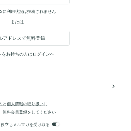
NSに利用状況は投稿されません
または
ルアドレスで無料登録
トをお持ちの方は
ログイン
へ
navigate_next
約
と
個人情報の取り扱い
に
、無料会員登録をしてください
orsお役立ちメルマガを受け取る