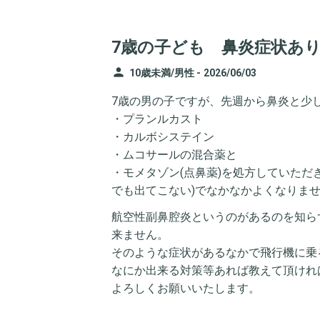
7歳の子ども 鼻炎症状あ
person
10歳未満/男性 -
2026/06/03
7歳の男の子ですが、先週から鼻炎と少
・プランルカスト
・カルボシステイン
・ムコサールの混合薬と
・モメタゾン(点鼻薬)を処方していただ
でも出てこない)でなかなかよくなり
航空性副鼻腔炎というのがあるのを知ら
来ません。
そのような症状があるなかで飛行機に乗
なにか出来る対策等あれば教えて頂けれ
よろしくお願いいたします。