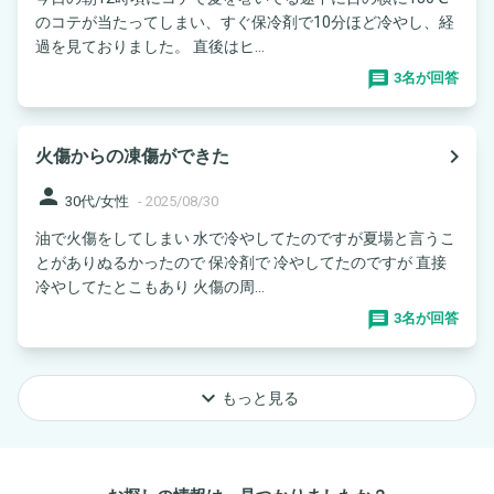
のコテが当たってしまい、すぐ保冷剤で10分ほど冷やし、経
過を見ておりました。 直後はヒ...
3名が回答
navigate_next
火傷からの凍傷ができた
person
30代/女性
-
2025/08/30
油で火傷をしてしまい 水で冷やしてたのですが夏場と言うこ
とがありぬるかったので 保冷剤で 冷やしてたのですが 直接
冷やしてたとこもあり 火傷の周...
3名が回答
keyboard_arrow_down
もっと見る