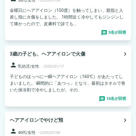
50代/女性
-
2026/07/04
金曜日にヘアアイロン（150度）を触ってしまい、親指と人
差し指に火傷をしました。 1時間近く冷やしてもジンジンし
て痛かったので、皮膚科で診ても...
3名が回答
navigate_next
3歳の子ども、ヘアアイロンで火傷
person
乳幼児/女性
-
2026/01/17
子どものほっぺに一瞬ヘアアイロン（160℃）があたってし
まいました。 瞬間的に「あつっ」となり、最初はタオルで巻
いた保冷剤で冷やしましたが、その...
10名が回答
navigate_next
ヘアアイロンでやけど頬
person
40代/女性
-
2026/07/06