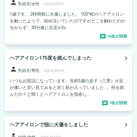
person
乳幼児/女性
-
2025/09/01
1歳です。 2時間前に火傷しました。 100°程のヘアアイロン
を触ったようで、始め泣いていたのですがどこを触れたのか
分からず、30分後に左足が白...
10名が回答
navigate_next
ヘアアイロン175度を踏んでしまった
person
乳幼児/男性
-
2025/09/29
いつもお世話になっています。先程5歳の息子（三男）が足
が痛いと言い見てみると赤く筋が入っていました…。何を踏
んだの？と聞くとヘアアイロンを指差し...
7名が回答
navigate_next
ヘアアイロンで指に火傷をしました
person