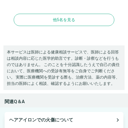
他5名を見る
本サービスは医師による健康相談サービスで、医師による回答
は相談内容に応じた医学的助言です。診断・診察などを行うも
のではありません。 このことを十分認識したうえで自己の責任
において、医療機関への受診有無等をご自身でご判断くださ
い。 実際に医療機関を受診する際も、治療方法、薬の内容等、
担当の医師によく相談、確認するようにお願いいたします。
関連Q＆A
navigate_next
ヘアアイロンでの火傷について