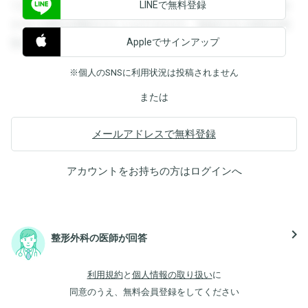
LINEで無料登録
できます。登録すると回答を閲覧することができます。登録
すると回答を閲覧することができます。登録すると回答を閲
Appleでサインアップ
覧することができます。
※個人のSNSに利用状況は投稿されません
または
メールアドレスで無料登録
アカウントをお持ちの方は
ログイン
へ
navigate_next
整形外科の医師が回答
利用規約
と
個人情報の取り扱い
に
同意のうえ、無料会員登録をしてください