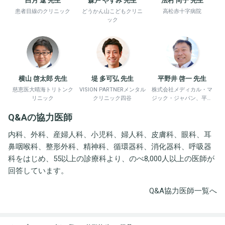
白月 遼 先生
森戸 やすみ 先生
法村 尚子 先生
患者目線のクリニック
どうかん山こどもクリニ
高松赤十字病院
ック
横山 啓太郎 先生
堤 多可弘 先生
平野井 啓一 先生
慈恵医大晴海トリトンク
VISION PARTNERメンタル
株式会社メディカル・マ
リニック
クリニック四谷
ジック・ジャパン、平野
井労働衛生コンサルタン
Q&Aの協力医師
ト事務所
内科、外科、産婦人科、小児科、婦人科、皮膚科、眼科、耳
鼻咽喉科、整形外科、精神科、循環器科、消化器科、呼吸器
科をはじめ、55以上の診療科より、のべ8,000人以上の医師が
回答しています。
Q&A協力医師一覧へ