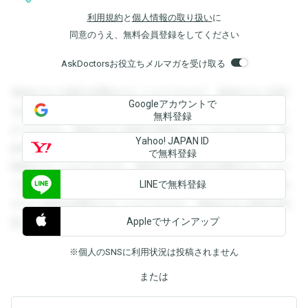
利用規約
と
個人情報の取り扱い
に
同意のうえ、無料会員登録をしてください
AskDoctorsお役立ちメルマガを受け取る
登録すると回答を閲覧することができます。登録すると回答
Googleアカウントで
を閲覧することができます。登録すると回答を閲覧すること
無料登録
ができます。登録すると回答を閲覧することができます。登
Yahoo! JAPAN ID
録すると回答を閲覧することができます。登録すると回答を
で無料登録
閲覧することができます。登録すると回答を閲覧することが
LINEで無料登録
できます。登録すると回答を閲覧することができます。登録
すると回答を閲覧することができます。登録すると回答を閲
Appleでサインアップ
覧することができます。
※個人のSNSに利用状況は投稿されません
または