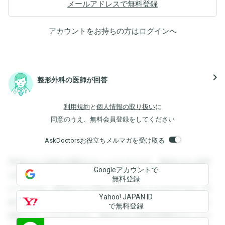
メールアドレスで無料登録
アカウントをお持ちの方は
ログイン
へ
navigate_next
整形外科の医師が回答
利用規約
と
個人情報の取り扱い
に
同意のうえ、無料会員登録をしてください
AskDoctorsお役立ちメルマガを受け取る
登録すると回答を閲覧することができます。登録すると回答
Googleアカウントで
を閲覧することができます。登録すると回答を閲覧すること
無料登録
ができます。登録すると回答を閲覧することができます。登
Yahoo! JAPAN ID
録すると回答を閲覧することができます。登録すると回答を
で無料登録
閲覧することができます。登録すると回答を閲覧することが