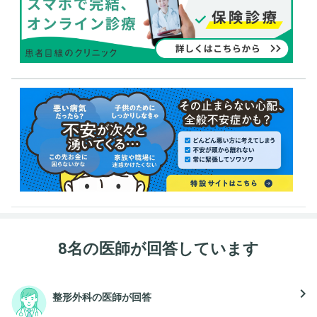
8名の医師が回答しています
navigate_next
整形外科の医師が回答