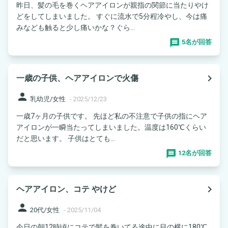
昨日、髪の毛を巻くヘアアイロンが親指の関節に当たりやけ
どをしてしまいました。 すぐに流水で5分程冷やし、今は痛
みなども触ると少し痛いかな？ぐら...
5名が回答
navigate_next
一歳の子供、ヘアアイロンで火傷
person
乳幼児/女性
-
2025/12/23
一歳7ヶ月の子供です。 先ほど私の不注意で子供の指にヘア
アイロンが一瞬当たってしまいました。温度は160℃くらい
だと思います。 子供はとても...
12名が回答
navigate_next
ヘアアイロン、コテ やけど
person
20代/女性
-
2025/11/04
今日の朝12時頃にコテで髪を巻いてる途中に目の横に180℃