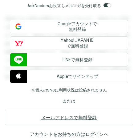
AskDoctorsお役立ちメルマガを受け取る
登録すると回答を閲覧することができます。登録すると回答
Googleアカウントで
を閲覧することができます。登録すると回答を閲覧すること
無料登録
ができます。登録すると回答を閲覧することができます。登
Yahoo! JAPAN ID
録すると回答を閲覧することができます。登録すると回答を
で無料登録
閲覧することができます。登録すると回答を閲覧することが
LINEで無料登録
できます。登録すると回答を閲覧することができます。登録
すると回答を閲覧することができます。登録すると回答を閲
Appleでサインアップ
覧することができます。
※個人のSNSに利用状況は投稿されません
または
メールアドレスで無料登録
アカウントをお持ちの方は
ログイン
へ