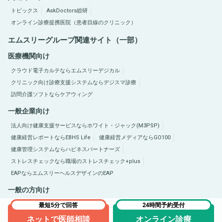
トピックス
AskDoctors総研
オンライン診療提携医院（患者目線のクリニック）
エムスリーグループ関連サイト（一部）
医療機関向け
クラウド電子カルテならエムスリーデジカル
クリニック向け診療支援システムならデジスマ診療
訪問介護ソフトならケアウィング
一般企業向け
法人向け健康支援サービスならホワイト・ジャック(M3PSP)
健康経営レポートならEBHS Life
健康経営メディアならGO100
健康管理システムならハピネスパートナーズ
ストレスチェックなら職場のストレスチェック+plus
EAPならエムスリーヘルスデザインのEAP
一般の方向け
医療総合サイトQLife（キューライフ）
肥満症総合サイトならひまんラボ
最短5分で回答
24時間予約受付
ネットで医師相談
オンライン診療