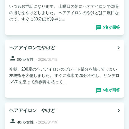
いつもお世話になります。 土曜日の朝にヘアアイロンで頬骨
の辺りをやけどしました。 ヘアアイロンのやけどは二度目な
ので、すぐに30分ほど冷やし...
5名が回答
navigate_next
ヘアアイロンでやけど
person
30代/女性
-
2026/02/15
今朝、200度のヘアアイロンのプレート部分を触ってしまい
左親指を火傷しました。 すぐに流水で20分冷やし、リンデロ
ンVGを塗って絆創膏を貼って...
5名が回答
navigate_next
ヘアアイロン やけど
person
40代/女性
-
2026/04/19