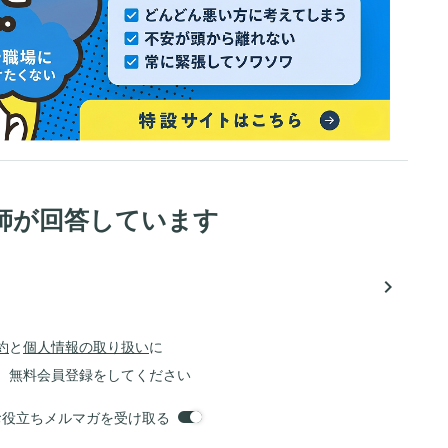
師が回答しています
navigate_next
約
と
個人情報の取り扱い
に
、無料会員登録をしてください
orsお役立ちメルマガを受け取る