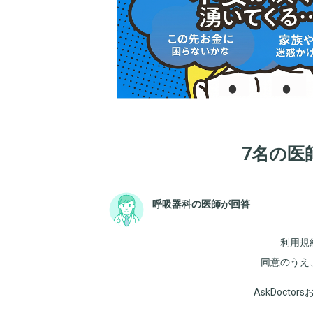
7名の医
呼吸器科の医師が回答
利用規
同意のうえ
AskDoct