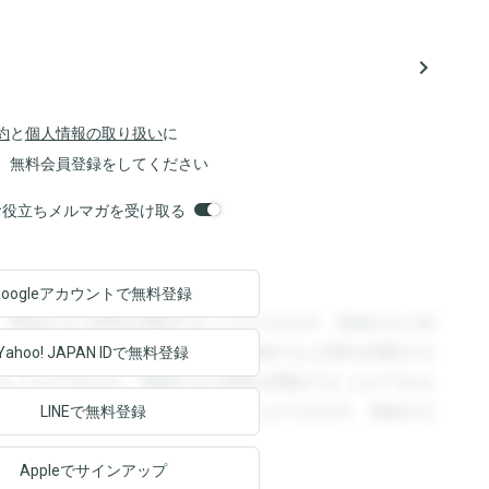
navigate_next
約
と
個人情報の取り扱い
に
、無料会員登録をしてください
orsお役立ちメルマガを受け取る
Googleアカウントで
無料登録
。登録すると回答を閲覧することができます。登録すると回
回答を閲覧することができます。登録すると回答を閲覧する
Yahoo! JAPAN ID
で無料登録
ることができます。登録すると回答を閲覧することができま
ます。登録すると回答を閲覧することができます。登録する
LINEで無料登録
Appleでサインアップ