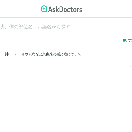
edit_note
文
肺
オウム病など鳥由来の感染症について