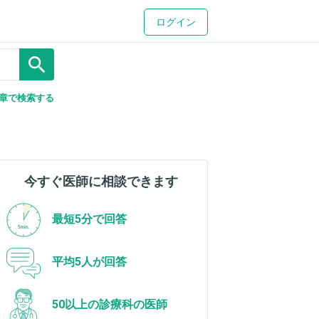
ログイン
search
章で検索する
今すぐ医師に相談できます
最短5分で回答
平均5人が回答
50以上の診療科の医師