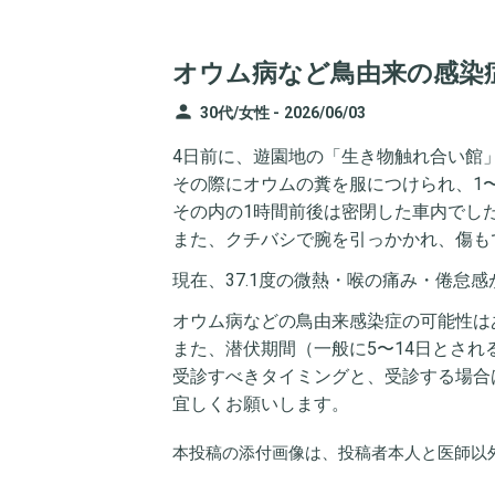
オウム病など鳥由来の感染
person
30代/女性 -
2026/06/03
4日前に、遊園地の「生き物触れ合い館
その際にオウムの糞を服につけられ、1
その内の1時間前後は密閉した車内でし
また、クチバシで腕を引っかかれ、傷も
現在、37.1度の微熱・喉の痛み・倦怠
オウム病などの鳥由来感染症の可能性は
また、潜伏期間（一般に5〜14日とさ
受診すべきタイミングと、受診する場合
宜しくお願いします。
本投稿の添付画像は、投稿者本人と医師以