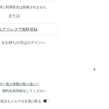
NSに利用状況は投稿されません
または
ルアドレスで無料登録
トをお持ちの方は
ログイン
へ
navigate_next
約
と
個人情報の取り扱い
に
、無料会員登録をしてください
orsお役立ちメルマガを受け取る