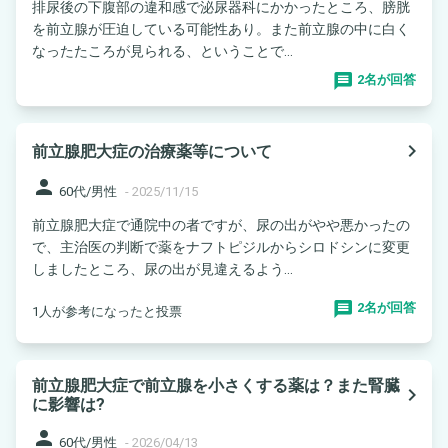
排尿後の下腹部の違和感で泌尿器科にかかったところ、膀胱
を前立腺が圧迫している可能性あり。また前立腺の中に白く
なったたころが見られる、ということで...
2名が回答
navigate_next
前立腺肥大症の治療薬等について
person
60代/男性
-
2025/11/15
前立腺肥大症で通院中の者ですが、尿の出がやや悪かったの
で、主治医の判断で薬をナフトピジルからシロドシンに変更
しましたところ、尿の出が見違えるよう...
2名が回答
1人が参考になったと投票
前立腺肥大症で前立腺を小さくする薬は？また腎臓
navigate_next
に影響は?
person
60代/男性
-
2026/04/13