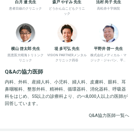
白月 遼 先生
森戸 やすみ 先生
法村 尚子 先生
患者目線のクリニック
どうかん山こどもクリニ
高松赤十字病院
ック
横山 啓太郎 先生
堤 多可弘 先生
平野井 啓一 先生
慈恵医大晴海トリトンク
VISION PARTNERメンタル
株式会社メディカル・マ
リニック
クリニック四谷
ジック・ジャパン、平野
井労働衛生コンサルタン
Q&Aの協力医師
ト事務所
内科、外科、産婦人科、小児科、婦人科、皮膚科、眼科、耳
鼻咽喉科、整形外科、精神科、循環器科、消化器科、呼吸器
科をはじめ、55以上の診療科より、のべ8,000人以上の医師が
回答しています。
Q&A協力医師一覧へ