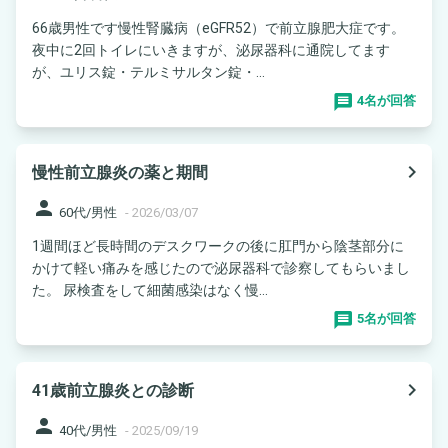
66歳男性です慢性腎臓病（eGFR52）で前立腺肥大症です。
夜中に2回トイレにいきますが、泌尿器科に通院してます
が、ユリス錠・テルミサルタン錠・...
4名が回答
navigate_next
慢性前立腺炎の薬と期間
person
60代/男性
-
2026/03/07
1週間ほど長時間のデスクワークの後に肛門から陰茎部分に
かけて軽い痛みを感じたので泌尿器科で診察してもらいまし
た。 尿検査をして細菌感染はなく慢...
5名が回答
navigate_next
41歳前立腺炎との診断
person
40代/男性
-
2025/09/19