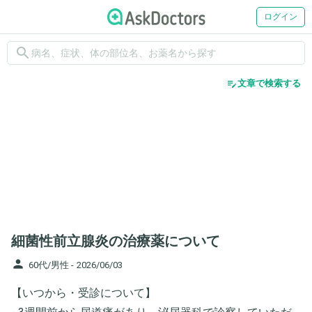
ログイン
search
edit_note
文章で検索する
細菌性前立腺炎の治療薬について
person
60代/男性 -
2026/06/03
【いつから・受診について】