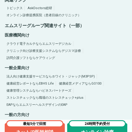
関連リンク
トピックス
AskDoctors総研
オンライン診療提携医院（患者目線のクリニック）
エムスリーグループ関連サイト（一部）
医療機関向け
クラウド電子カルテならエムスリーデジカル
クリニック向け診療支援システムならデジスマ診療
訪問介護ソフトならケアウィング
一般企業向け
法人向け健康支援サービスならホワイト・ジャック(M3PSP)
健康経営レポートならEBHS Life
健康経営メディアならGO100
健康管理システムならハピネスパートナーズ
ストレスチェックなら職場のストレスチェック+plus
EAPならエムスリーヘルスデザインのEAP
一般の方向け
医療総合サイトQLife（キューライフ）
肥満症総合サイトならひまんラボ
最短5分で回答
24時間予約受付