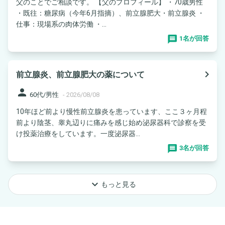
父のことでご相談です。 【父のプロフィール】 ・70歳男性
・既往：糖尿病（今年6月指摘）、前立腺肥大・前立腺炎 ・
仕事：現場系の肉体労働 ・...
1名が回答
navigate_next
前立腺炎、前立腺肥大の薬について
person
60代/男性
-
2026/08/08
10年ほど前より慢性前立腺炎を患っています、ここ３ヶ月程
前より陰茎、睾丸辺りに痛みを感じ始め泌尿器科で診察を受
け投薬治療をしています。一度泌尿器...
3名が回答
keyboard_arrow_down
もっと見る