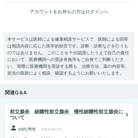
アカウントをお持ちの方は
ログイン
へ
本サービスは医師による健康相談サービスで、医師による回答
は相談内容に応じた医学的助言です。診断・診察などを行うも
のではありません。 このことを十分認識したうえで自己の責任
において、医療機関への受診有無等をご自身でご判断くださ
い。 実際に医療機関を受診する際も、治療方法、薬の内容等、
担当の医師によく相談、確認するようにお願いいたします。
関連Q＆A
前立腺炎 細菌性前立腺炎 慢性細菌性前立腺炎に
navigate_next
ついて
person
20代/男性
-
2025/09/24