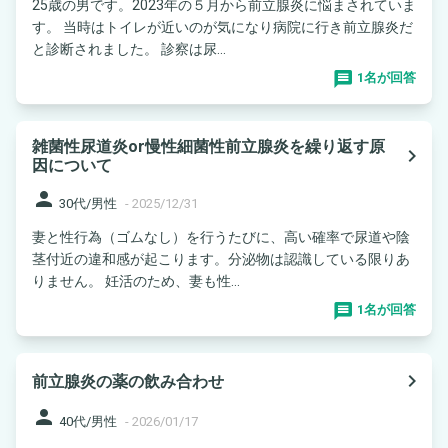
25歳の男です。2023年の５月から前立腺炎に悩まされていま
す。 当時はトイレが近いのが気になり病院に行き前立腺炎だ
と診断されました。 診察は尿...
1名が回答
雑菌性尿道炎or慢性細菌性前立腺炎を繰り返す原
navigate_next
因について
person
30代/男性
-
2025/12/31
妻と性行為（ゴムなし）を行うたびに、高い確率で尿道や陰
茎付近の違和感が起こります。分泌物は認識している限りあ
りません。 妊活のため、妻も性...
1名が回答
navigate_next
前立腺炎の薬の飲み合わせ
person
40代/男性
-
2026/01/17