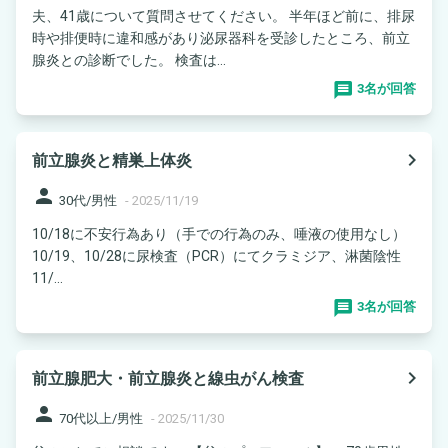
夫、41歳について質問させてください。 半年ほど前に、排尿
時や排便時に違和感があり泌尿器科を受診したところ、前立
腺炎との診断でした。 検査は...
3名が回答
navigate_next
前立腺炎と精巣上体炎
person
30代/男性
-
2025/11/19
10/18に不安行為あり（手での行為のみ、唾液の使用なし）
10/19、10/28に尿検査（PCR）にてクラミジア、淋菌陰性
11/...
3名が回答
navigate_next
前立腺肥大・前立腺炎と線虫がん検査
person
70代以上/男性
-
2025/11/30