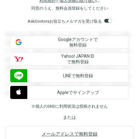
利用規約
と
個人情報の取り扱い
に
同意のうえ、無料会員登録をしてください
AskDoctorsお役立ちメルマガを受け取る
登録すると回答を閲覧することができます。登録すると回答
Googleアカウントで
を閲覧することができます。登録すると回答を閲覧すること
無料登録
ができます。登録すると回答を閲覧することができます。登
Yahoo! JAPAN ID
録すると回答を閲覧することができます。登録すると回答を
で無料登録
閲覧することができます。登録すると回答を閲覧することが
LINEで無料登録
できます。登録すると回答を閲覧することができます。登録
すると回答を閲覧することができます。登録すると回答を閲
Appleでサインアップ
覧することができます。
※個人のSNSに利用状況は投稿されません
または
メールアドレスで無料登録