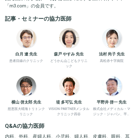
「
m3.com
」の会員です。
記事・セミナーの協力医師
白月 遼 先生
森戸 やすみ 先生
法村 尚子 先生
患者目線のクリニック
どうかん山こどもクリニ
高松赤十字病院
ック
横山 啓太郎 先生
堤 多可弘 先生
平野井 啓一 先生
慈恵医大晴海トリトンク
VISION PARTNERメンタル
株式会社メディカル・マ
リニック
クリニック四谷
ジック・ジャパン、平野
井労働衛生コンサルタン
Q&Aの協力医師
ト事務所
内科、外科、産婦人科、小児科、婦人科、皮膚科、眼科、耳