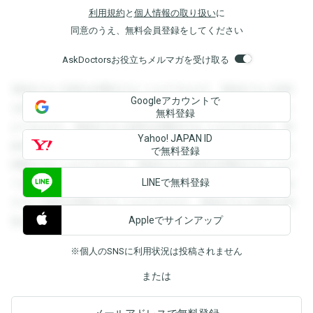
利用規約
と
個人情報の取り扱い
に
同意のうえ、無料会員登録をしてください
AskDoctorsお役立ちメルマガを受け取る
登録すると回答を閲覧することができます。登録すると回答
Googleアカウントで
を閲覧することができます。登録すると回答を閲覧すること
無料登録
ができます。登録すると回答を閲覧することができます。登
Yahoo! JAPAN ID
録すると回答を閲覧することができます。登録すると回答を
で無料登録
閲覧することができます。登録すると回答を閲覧することが
LINEで無料登録
できます。登録すると回答を閲覧することができます。登録
すると回答を閲覧することができます。登録すると回答を閲
Appleでサインアップ
覧することができます。
※個人のSNSに利用状況は投稿されません
または