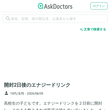
ログイン
search
edit_note
文章で検索する
開封2日後のエナジードリンク
person
10代/女性 -
2026/06/03
高校生の子どもです。エナジードリンクを２日前に開封