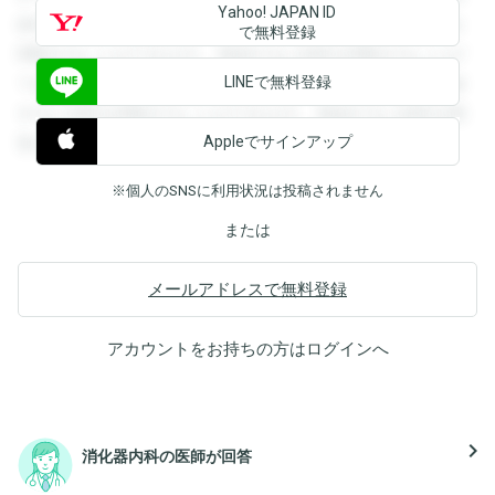
Yahoo! JAPAN ID
録すると回答を閲覧することができます。登録すると回答を
で無料登録
閲覧することができます。登録すると回答を閲覧することが
LINEで無料登録
できます。登録すると回答を閲覧することができます。登録
すると回答を閲覧することができます。登録すると回答を閲
Appleでサインアップ
覧することができます。
※個人のSNSに利用状況は投稿されません
または
メールアドレスで無料登録
アカウントをお持ちの方は
ログイン
へ
navigate_next
消化器内科の医師が回答