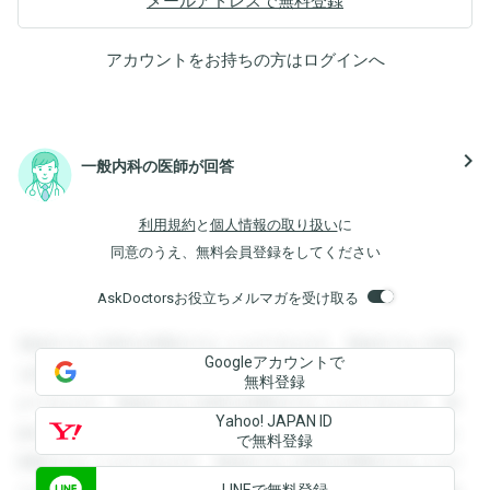
メールアドレスで無料登録
アカウントをお持ちの方は
ログイン
へ
navigate_next
一般内科の医師が回答
利用規約
と
個人情報の取り扱い
に
同意のうえ、無料会員登録をしてください
AskDoctorsお役立ちメルマガを受け取る
登録すると回答を閲覧することができます。登録すると回答
Googleアカウントで
を閲覧することができます。登録すると回答を閲覧すること
無料登録
ができます。登録すると回答を閲覧することができます。登
Yahoo! JAPAN ID
録すると回答を閲覧することができます。登録すると回答を
で無料登録
閲覧することができます。登録すると回答を閲覧することが
LINEで無料登録