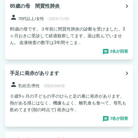
navigate_next
85歳の母 間質性肺炎
person
70代以上/女性
-
2025/11/30
85歳の母です。３年前に間質性肺炎の診断を受けました。3
ヶ月おきに受診して経過観察してます。薬は飲んでいませ
ん。 血液検査の数字は3年間そこま...
3名が回答
navigate_next
手足に発赤があります
person
乳幼児/男性
-
2026/04/03
０歳9ヶ月の子どもの手のひらと足の裏に発赤があります。
熱がある感じはなく、機嫌もよく、離乳食も食べて、母乳も
飲めてます(朝の時点で) 発赤は午...
7名が回答