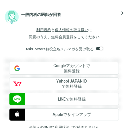
navigate_next
一般内科の医師が回答
利用規約
と
個人情報の取り扱い
に
同意のうえ、無料会員登録をしてください
AskDoctorsお役立ちメルマガを受け取る
登録すると回答を閲覧することができます。登録すると回答
Googleアカウントで
を閲覧することができます。登録すると回答を閲覧すること
無料登録
ができます。登録すると回答を閲覧することができます。登
Yahoo! JAPAN ID
録すると回答を閲覧することができます。登録すると回答を
で無料登録
閲覧することができます。登録すると回答を閲覧することが
LINEで無料登録
できます。登録すると回答を閲覧することができます。登録
すると回答を閲覧することができます。登録すると回答を閲
Appleでサインアップ
覧することができます。
※個人のSNSに利用状況は投稿されません