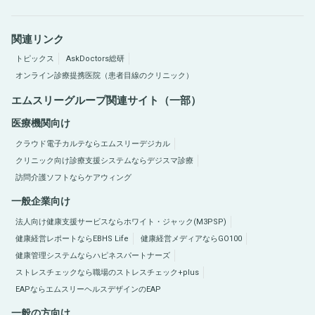
関連リンク
トピックス
AskDoctors総研
オンライン診療提携医院（患者目線のクリニック）
エムスリーグループ関連サイト（一部）
医療機関向け
クラウド電子カルテならエムスリーデジカル
クリニック向け診療支援システムならデジスマ診療
訪問介護ソフトならケアウィング
一般企業向け
法人向け健康支援サービスならホワイト・ジャック(M3PSP)
健康経営レポートならEBHS Life
健康経営メディアならGO100
健康管理システムならハピネスパートナーズ
ストレスチェックなら職場のストレスチェック+plus
EAPならエムスリーヘルスデザインのEAP
一般の方向け