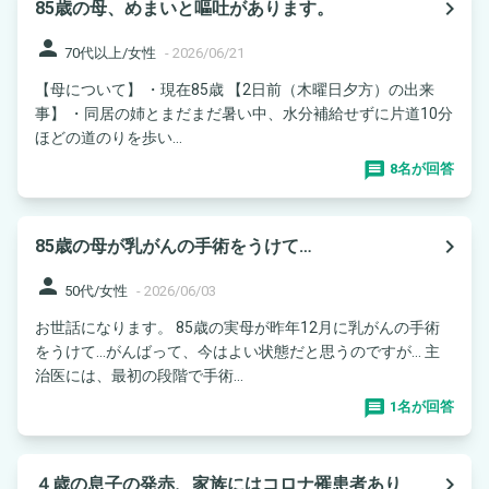
navigate_next
85歳の母、めまいと嘔吐があります。
person
70代以上/女性
-
2026/06/21
【母について】 ・現在85歳 【2日前（木曜日夕方）の出来
事】 ・同居の姉とまだまだ暑い中、水分補給せずに片道10分
ほどの道のりを歩い...
8名が回答
navigate_next
85歳の母が乳がんの手術をうけて…
person
50代/女性
-
2026/06/03
お世話になります。 85歳の実母が昨年12月に乳がんの手術
をうけて…がんばって、今はよい状態だと思うのですが… 主
治医には、最初の段階で手術...
1名が回答
navigate_next
４歳の息子の発赤、家族にはコロナ罹患者あり