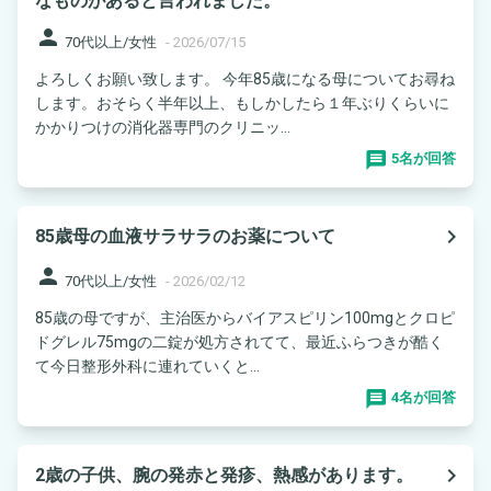
なものがあると言われました。
person
70代以上/女性
-
2026/07/15
よろしくお願い致します。 今年85歳になる母についてお尋ね
します。おそらく半年以上、もしかしたら１年ぶりくらいに
かかりつけの消化器専門のクリニッ...
5名が回答
navigate_next
85歳母の血液サラサラのお薬について
person
70代以上/女性
-
2026/02/12
85歳の母ですが、主治医からバイアスピリン100mgとクロピ
ドグレル75mgの二錠が処方されてて、最近ふらつきが酷く
て今日整形外科に連れていくと...
4名が回答
navigate_next
2歳の子供、腕の発赤と発疹、熱感があります。