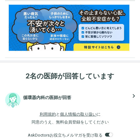
2名の医師が回答しています
navigate_next
循環器内科の医師が回答
利用規約
と
個人情報の取り扱い
に
同意のうえ、無料会員登録をしてください
AskDoctorsお役立ちメルマガを受け取る