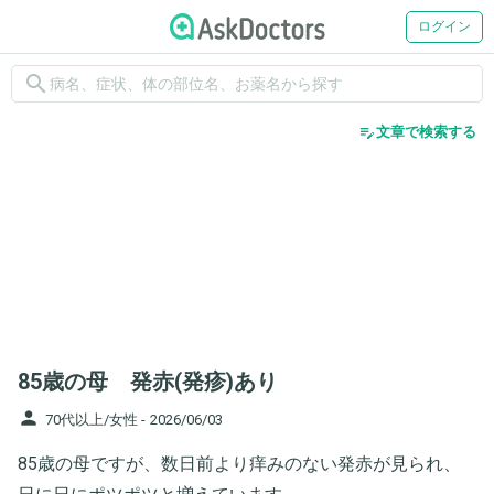
ログイン
search
edit_note
文章で検索する
85歳の母 発赤(発疹)あり
person
70代以上/女性 -
2026/06/03
85歳の母ですが、数日前より痒みのない発赤が見られ、