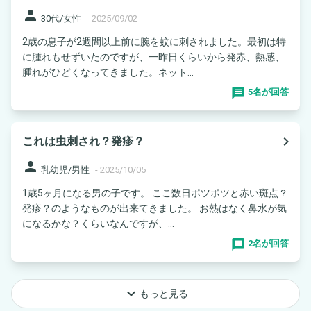
person
30代/女性
-
2025/09/02
2歳の息子が2週間以上前に腕を蚊に刺されました。最初は特
に腫れもせずいたのですが、一昨日くらいから発赤、熱感、
腫れがひどくなってきました。ネット...
5名が回答
navigate_next
これは虫刺され？発疹？
person
乳幼児/男性
-
2025/10/05
1歳5ヶ月になる男の子です。 ここ数日ポツポツと赤い斑点？
発疹？のようなものが出来てきました。 お熱はなく鼻水が気
になるかな？くらいなんですが、...
2名が回答
keyboard_arrow_down
もっと見る