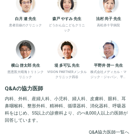
白月 遼 先生
森戸 やすみ 先生
法村 尚子 先生
患者目線のクリニック
どうかん山こどもクリニ
高松赤十字病院
ック
横山 啓太郎 先生
堤 多可弘 先生
平野井 啓一 先生
慈恵医大晴海トリトンク
VISION PARTNERメンタル
株式会社メディカル・マ
リニック
クリニック四谷
ジック・ジャパン、平野
井労働衛生コンサルタン
Q&Aの協力医師
ト事務所
内科、外科、産婦人科、小児科、婦人科、皮膚科、眼科、耳
鼻咽喉科、整形外科、精神科、循環器科、消化器科、呼吸器
科をはじめ、55以上の診療科より、のべ8,000人以上の医師が
回答しています。
Q&A協力医師一覧へ