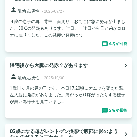
person
乳幼児/男性
-
2025/09/27
４歳の息子の耳、背中、首周り、おでこに急に発赤が出まし
た、38℃の発熱もあります。昨日、一昨日から母と弟がコロ
ナに罹りました。この発赤い発赤はな...
6名が回答
navigate_next
帰宅後から大腿に発赤？があります
person
乳幼児/男性
-
2025/10/30
1歳11ヶ月の男の子です。 本日17:20頃にオムツを変えた際、
左大腿に発赤がありました。痛がったり痒がったりする様子
が無い為様子を見ていまし...
2名が回答
85歳になる母がレントゲン撮影で腹部に影のよう
navigate_next