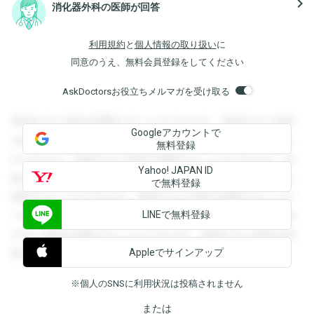
navigate_next
消化器外科の医師が回答
利用規約
と
個人情報の取り扱い
に
同意のうえ、無料会員登録をしてください
AskDoctorsお役立ちメルマガを受け取る
登録すると回答を閲覧することができます。登録すると回答
Googleアカウントで
を閲覧することができます。登録すると回答を閲覧すること
無料登録
ができます。登録すると回答を閲覧することができます。登
Yahoo! JAPAN ID
録すると回答を閲覧することができます。登録すると回答を
で無料登録
閲覧することができます。登録すると回答を閲覧することが
LINEで無料登録
できます。登録すると回答を閲覧することができます。登録
すると回答を閲覧することができます。登録すると回答を閲
Appleでサインアップ
覧することができます。
※個人のSNSに利用状況は投稿されません
または