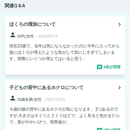
関連Q＆A
navigate_next
ほくろの増加について
person
20代/女性
-
2026/07/14
現在22歳で、去年は気にならなかったのに今年に入ってから
急にほくろが増えたような気がして気にしすぎてしまいま
す。実際にいくつか増えてはいると思う...
4名が回答
navigate_next
子どもの背中にあるホクロについて
person
10歳未満/女性
-
2025/10/13
９歳の娘の背中にあるホクロが気になります。 2つあるので
すが 大きさは６ミリと２ミリほどで、よく見ると色がまだら
で、形がややいびつ、境界線が...