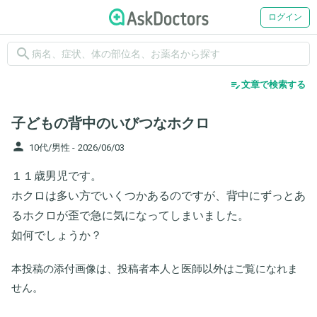
ログイン
search
edit_note
文章で検索する
子どもの背中のいびつなホクロ
person
10代/男性 -
2026/06/03
１１歳男児です。
ホクロは多い方でいくつかあるのですが、背中にずっとあ
るホクロが歪で急に気になってしまいました。
如何でしょうか？
本投稿の添付画像は、投稿者本人と医師以外はご覧になれま
せん。