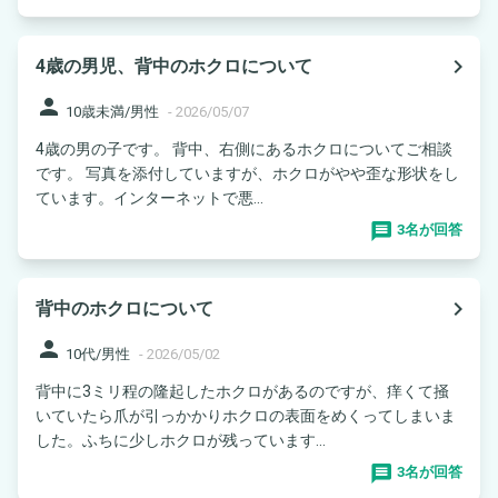
navigate_next
4歳の男児、背中のホクロについて
person
10歳未満/男性
-
2026/05/07
4歳の男の子です。 背中、右側にあるホクロについてご相談
です。 写真を添付していますが、ホクロがやや歪な形状をし
ています。インターネットで悪...
3名が回答
navigate_next
背中のホクロについて
person
10代/男性
-
2026/05/02
背中に3ミリ程の隆起したホクロがあるのですが、痒くて掻
いていたら爪が引っかかりホクロの表面をめくってしまいま
した。ふちに少しホクロが残っています...
3名が回答