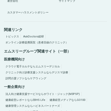
運営会社
サイトマップ
カスタマーハラスメントポリシー
関連リンク
トピックス
AskDoctors総研
オンライン診療提携医院（患者目線のクリニック）
エムスリーグループ関連サイト（一部）
医療機関向け
クラウド電子カルテならエムスリーデジカル
クリニック向け診療支援システムならデジスマ診療
訪問介護ソフトならケアウィング
一般企業向け
法人向け健康支援サービスならホワイト・ジャック(M3PSP)
健康経営レポートならEBHS Life
健康経営メディアならGO100
健康管理システムならハピネスパートナーズ