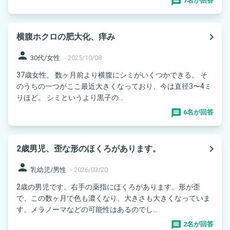
7名が回答
navigate_next
横腹ホクロの肥大化、痒み
person
30代/女性
-
2025/10/08
37歳女性。 数ヶ月前より横腹にシミがいくつかできる。 そ
のうちの一つがここ最近大きくなっており、今は直径3〜4ミ
リほど。 シミというより黒子の...
6名が回答
navigate_next
2歳男児、歪な形のほくろがあります。
person
乳幼児/男性
-
2026/03/20
2歳の男児です。右手の薬指にほくろがあります。形が歪
で、この数ヶ月で色も濃くなり、大きさも大きくなっていま
す。メラノーマなどの可能性はあるのでし...
2名が回答