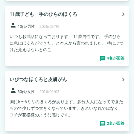
navigate_next
11歳子ども 手のひらのほくろ
person
10代/男性
-
2026/02/19
いつもお世話になっております。 11歳男性です。 手のひら
に急にほくろができた、と本人から言われました。 特にぶつ
けた覚えはないとのこ...
4名が回答
navigate_next
いびつなほくろと皮膚がん
person
30代/女性
-
2026/01/05
胸に5〜6ミリのほくろがあります。多分大人になってできた
もので少しずつ大きくなっています。きれいな丸ではなく、
フチが花模様のような感じです。 ...
2名が回答