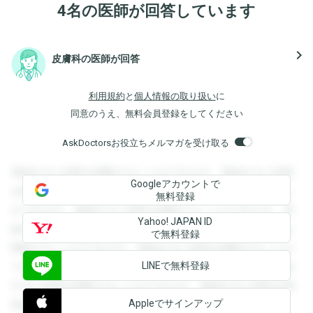
4名の医師が回答しています
navigate_next
皮膚科の医師が回答
利用規約
と
個人情報の取り扱い
に
同意のうえ、無料会員登録をしてください
AskDoctorsお役立ちメルマガを受け取る
登録すると回答を閲覧することができます。登録すると回答
Googleアカウントで
を閲覧することができます。登録すると回答を閲覧すること
無料登録
ができます。登録すると回答を閲覧することができます。登
Yahoo! JAPAN ID
録すると回答を閲覧することができます。登録すると回答を
で無料登録
閲覧することができます。登録すると回答を閲覧することが
LINEで無料登録
できます。登録すると回答を閲覧することができます。登録
すると回答を閲覧することができます。登録すると回答を閲
Appleでサインアップ
覧することができます。