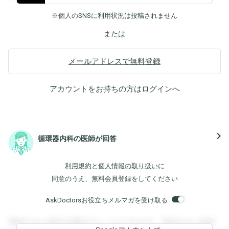
※個人のSNSに利用状況は投稿されません
または
メールアドレスで無料登録
アカウントをお持ちの方は
ログイン
へ
navigate_next
循環器内科の医師が回答
利用規約
と
個人情報の取り扱い
に
同意のうえ、無料会員登録をしてください
AskDoctorsお役立ちメルマガを受け取る
登録すると回答を閲覧することができます。登録すると回答