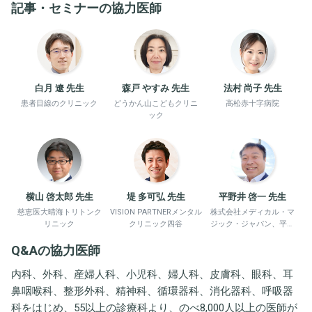
記事・セミナーの協力医師
白月 遼 先生
森戸 やすみ 先生
法村 尚子 先生
患者目線のクリニック
どうかん山こどもクリニ
高松赤十字病院
ック
横山 啓太郎 先生
堤 多可弘 先生
平野井 啓一 先生
慈恵医大晴海トリトンク
VISION PARTNERメンタル
株式会社メディカル・マ
リニック
クリニック四谷
ジック・ジャパン、平野
井労働衛生コンサルタン
Q&Aの協力医師
ト事務所
内科、外科、産婦人科、小児科、婦人科、皮膚科、眼科、耳
鼻咽喉科、整形外科、精神科、循環器科、消化器科、呼吸器
科をはじめ、55以上の診療科より、のべ8,000人以上の医師が