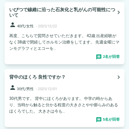
いびつで線維に沿った石灰化と乳がんの可能性につ
navigate_next
いて
person
40代/女性
-
2025/12/22
再度、こちらで質問させていただきます。 42歳 出産経験が
なく38歳で閉経してホルモン治療をしてます。 先週金曜にマ
ンモグラフィとエコーを...
2名が回答
navigate_next
背中のほくろ 良性ですか？
person
30代/男性
-
2025/12/01
30代男です。 背中にほくろがあります。 中学の時からあ
り、当時から触ると分かる程度の大きさとやや膨らみのある
ほくろでした。 大きさは今も...
5名が回答