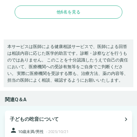
他6名を見る
本サービスは医師による健康相談サービスで、医師による回答
は相談内容に応じた医学的助言です。診断・診察などを行うも
のではありません。 このことを十分認識したうえで自己の責任
において、医療機関への受診有無等をご自身でご判断くださ
い。 実際に医療機関を受診する際も、治療方法、薬の内容等、
担当の医師によく相談、確認するようにお願いいたします。
関連Q＆A
navigate_next
子どもの吃音について
person
10歳未満/男性
-
2025/10/21