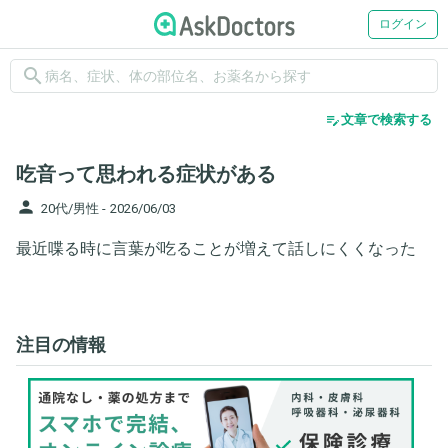
ログイン
search
edit_note
文章で検索する
吃音って思われる症状がある
person
20代/男性 -
2026/06/03
最近喋る時に言葉が吃ることが増えて話しにくくなった
注目の情報