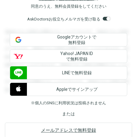
同意のうえ、無料会員登録をしてください
AskDoctorsお役立ちメルマガを受け取る
登録すると回答を閲覧することができます。登録すると回答
Googleアカウントで
を閲覧することができます。登録すると回答を閲覧すること
無料登録
ができます。登録すると回答を閲覧することができます。登
Yahoo! JAPAN ID
録すると回答を閲覧することができます。登録すると回答を
で無料登録
閲覧することができます。登録すると回答を閲覧することが
LINEで無料登録
できます。登録すると回答を閲覧することができます。登録
すると回答を閲覧することができます。登録すると回答を閲
Appleでサインアップ
覧することができます。
※個人のSNSに利用状況は投稿されません
または
メールアドレスで無料登録