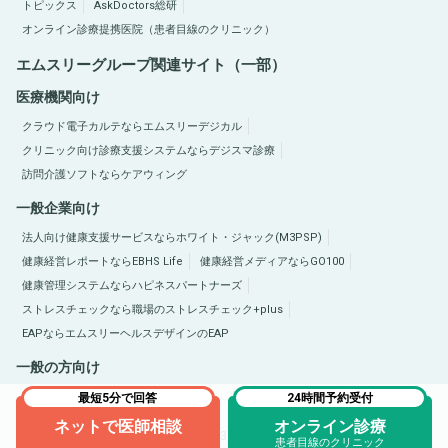
トピックス
AskDoctors総研
オンライン診療提携医院（患者目線のクリニック）
エムスリーグループ関連サイト（一部）
医療機関向け
クラウド電子カルテならエムスリーデジカル
クリニック向け診療支援システムならデジスマ診療
訪問介護ソフトならケアウィング
一般企業向け
法人向け健康支援サービスならホワイト・ジャック(M3PSP)
健康経営レポートならEBHS Life
健康経営メディアならGO100
健康管理システムならハピネスパートナーズ
ストレスチェックなら職場のストレスチェック+plus
EAPならエムスリーヘルスデザインのEAP
一般の方向け
医療総合サイトQLife（キューライフ）
肥満症総合サイトならひまんラボ
最短5分で回答
24時間予約受付
ネットで医師相談
オンライン診療
Copyright © 2005-2026 M3, Inc. All Rights Reserved.
患者目線のクリニック