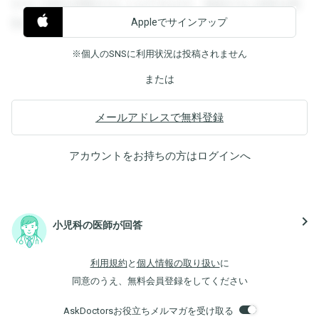
すると回答を閲覧することができます。登録すると回答を閲
Appleでサインアップ
覧することができます。
※個人のSNSに利用状況は投稿されません
または
メールアドレスで無料登録
アカウントをお持ちの方は
ログイン
へ
navigate_next
小児科の医師が回答
利用規約
と
個人情報の取り扱い
に
同意のうえ、無料会員登録をしてください
AskDoctorsお役立ちメルマガを受け取る