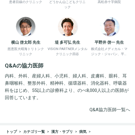
患者目線のクリニック
どうかん山こどもクリニ
高松赤十字病院
ック
横山 啓太郎 先生
堤 多可弘 先生
平野井 啓一 先生
慈恵医大晴海トリトンク
VISION PARTNERメンタル
株式会社メディカル・マ
リニック
クリニック四谷
ジック・ジャパン、平野
井労働衛生コンサルタン
Q&Aの協力医師
ト事務所
内科、外科、産婦人科、小児科、婦人科、皮膚科、眼科、耳
鼻咽喉科、整形外科、精神科、循環器科、消化器科、呼吸器
科をはじめ、55以上の診療科より、のべ8,000人以上の医師が
回答しています。
Q&A協力医師一覧へ
トップ
カテゴリ一覧
漢方・サプリ
病気