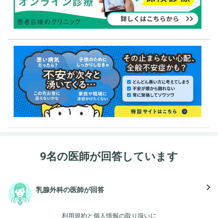
9名の医師が回答しています
navigate_next
乳腺外科の医師が回答
利用規約
と
個人情報の取り扱い
に