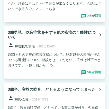
うか、息をはすはすさせて言葉が出なくなります。 会話はだ
いぶできる方で、ママこっちきて...
7名が回答
3歳男児、吃音症状を有する他の疾病の可能性につ
navigate_next
いて
person
10歳未満/男性
-
2025/12/05
3歳3ヶ月の男児の吃音症状について、吃音以外の疾病が潜ん
でいる可能性について相談させてください。 症状は以下のと
おりです。 ・数日前から「つ...
5名が回答
navigate_next
3歳半、突然の吃音、どもるようになってしまった
person
30代/女性
-
2025/10/22
3歳半、数日前頃突然、どもっている事に気が付き、翌日保