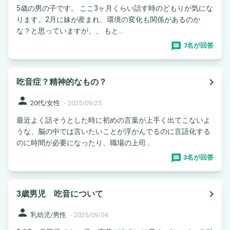
5歳の男の子です。 ここ3ヶ月くらい話す時のどもりが気にな
ります。2月に妹が産まれ、環境の変化も関係があるのか
な？と思っていますが、、 もと...
7名が回答
navigate_next
吃音症？精神的なもの？
person
20代/女性
-
2025/09/25
最近よく話そうとした時に初めの言葉が上手く出てこないよ
うな、脳の中では言いたいことが浮かんでるのに言語化する
のに時間が必要になったり、職場の上司...
3名が回答
navigate_next
3歳男児 吃音について
person
乳幼児/男性
-
2025/09/04