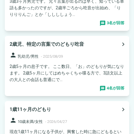
3歳3ヶ月男児です。 元々言葉が出るのは早く、知っている単
語も多かったのですが、2歳半ごろから吃音が出始め、「り
りりりんご」とか「ししししょう...
3名が回答
navigate_next
2歳児、特定の言葉でのどもり吃音
person
乳幼児/男性
-
2025/08/09
2歳5ヶ月の息子です。 ここ数日、「お」のどもりが気になり
ます。 2歳5ヶ月にしてはめちゃくちゃ喋る方で、3語文以上
の大人との会話も普通にで...
4名が回答
navigate_next
1歳11ヶ月のどもり
person
10歳未満/女性
-
2026/04/27
現在1歳11ヶ月になる子供が、興奮した時に急にどもるとい