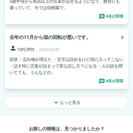
3歳半頃から単語以上の言葉が話せるようになり、療育にも
通っていて、今では幼稚園で...
6名が回答
navigate_next
去年の11月から頭の回転が悪いです。
person
10代/男性
-
2026/04/08
症状 ・忘れ物が増えた ・文字は読めるけど頭に入ってこない
・話す時に言葉が詰まって変な話し方？になる ・人の話を聞
いてても、うんなどの...
4名が回答
keyboard_arrow_down
もっと見る
お探しの情報は、見つかりましたか？