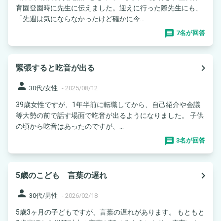
育園登園時に先生に伝えました。迎えに行った際先生にも、
「先週は気にならなかったけど確かに今...
7名が回答
navigate_next
緊張すると吃音が出る
person
30代/女性
-
2025/08/12
39歳女性ですが、1年半前に転職してから、自己紹介や会議
等大勢の前で話す場面で吃音が出るようになりました。 子供
の頃から吃音はあったのですが、...
3名が回答
navigate_next
5歳のこども 言葉の遅れ
person
30代/男性
-
2026/02/18
5歳3ヶ月の子どもですが、言葉の遅れがあります。 もともと