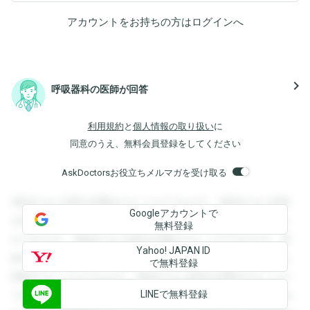
アカウントをお持ちの方は
ログイン
へ
navigate_next
呼吸器科の医師が回答
利用規約
と
個人情報の取り扱い
に
同意のうえ、無料会員登録をしてください
AskDoctorsお役立ちメルマガを受け取る
登録すると回答を閲覧することができます。登録すると回答
Googleアカウントで
を閲覧することができます。登録すると回答を閲覧すること
無料登録
ができます。登録すると回答を閲覧することができます。登
Yahoo! JAPAN ID
録すると回答を閲覧することができます。登録すると回答を
で無料登録
閲覧することができます。登録すると回答を閲覧することが
LINEで無料登録
できます。登録すると回答を閲覧することができます。登録