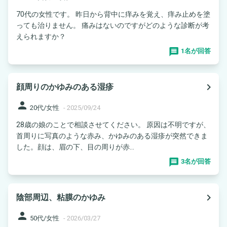
70代の女性です。 昨日から背中に痒みを覚え、痒み止めを塗
っても治りません。 痛みはないのですがどのような診断が考
えられますか？
1名が回答
navigate_next
顔周りのかゆみのある湿疹
person
20代/女性
-
2025/09/24
28歳の娘のことで相談させてください。 原因は不明ですが、
首周りに写真のような赤み、かゆみのある湿疹が突然できま
した。顔は、眉の下、目の周りが赤...
3名が回答
navigate_next
陰部周辺、粘膜のかゆみ
person
50代/女性
-
2026/03/27