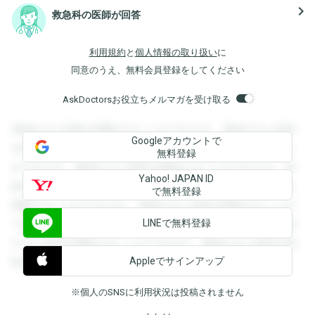
navigate_next
救急科の医師が回答
利用規約
と
個人情報の取り扱い
に
同意のうえ、無料会員登録をしてください
AskDoctorsお役立ちメルマガを受け取る
登録すると回答を閲覧することができます。登録すると回答
Googleアカウントで
を閲覧することができます。登録すると回答を閲覧すること
無料登録
ができます。登録すると回答を閲覧することができます。登
Yahoo! JAPAN ID
録すると回答を閲覧することができます。登録すると回答を
で無料登録
閲覧することができます。登録すると回答を閲覧することが
LINEで無料登録
できます。登録すると回答を閲覧することができます。登録
すると回答を閲覧することができます。登録すると回答を閲
Appleでサインアップ
覧することができます。
※個人のSNSに利用状況は投稿されません