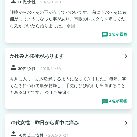
person
50代/女性
-
2026/01/30
昨晩からおへその下が赤くてかゆいです。 前にもおへそに右
側が同じようになった事があり、市販のレスタミン塗ってた
ら気がついたら治りました。 今回...
2名が回答
navigate_next
かゆみと発疹があります
person
30代/女性
-
2025/11/26
今月に入り、肌が乾燥するようになってきました。 毎年、寒
くなるにつれて肌が乾燥し、手先はひび割れし出血すること
もあるほどです。 今年も先週く...
4名が回答
navigate_next
70代女性 昨日から背中に痒み
person
70代以上/女性
-
2026/04/21