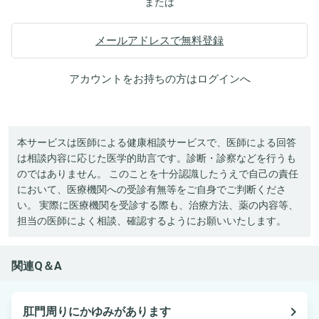
または
メールアドレスで無料登録
アカウントをお持ちの方は
ログイン
へ
本サービスは医師による健康相談サービスで、医師による回答
は相談内容に応じた医学的助言です。診断・診察などを行うも
のではありません。 このことを十分認識したうえで自己の責任
において、医療機関への受診有無等をご自身でご判断くださ
い。 実際に医療機関を受診する際も、治療方法、薬の内容等、
担当の医師によく相談、確認するようにお願いいたします。
関連Q＆A
navigate_next
肛門周りにかゆみがあります