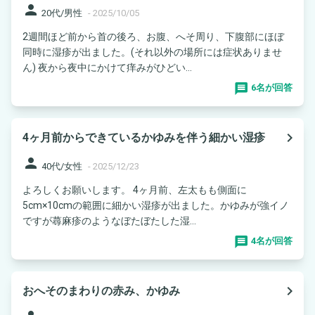
person
20代/男性
-
2025/10/05
2週間ほど前から首の後ろ、お腹、へそ周り、下腹部にほぼ
同時に湿疹が出ました。(それ以外の場所には症状ありませ
ん) 夜から夜中にかけて痒みがひどい...
6名が回答
navigate_next
4ヶ月前からできているかゆみを伴う細かい湿疹
person
40代/女性
-
2025/12/23
よろしくお願いします。 4ヶ月前、左太もも側面に
5cm×10cmの範囲に細かい湿疹が出ました。かゆみが強イノ
ですが蕁麻疹のようなぼたぼたした湿...
4名が回答
navigate_next
おへそのまわりの赤み、かゆみ