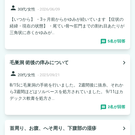
person
30代/女性
-
2026/06/09
【いつから】 ・3ヶ月前からかゆみが続いています 【症状の
経緯・現在の状態】 ・尾てい骨〜肛門までの割れ目あたりが
三角状に赤くかゆみが...
5名が回答
navigate_next
毛巣洞 術後の痒みについて
person
20代/女性
-
2025/09/21
8/15に毛巣洞の手術を行いました。 2週間後に抜糸、それか
ら3週間ほどはソルベースを処方されていました。 9/11はカ
デックス軟膏を処方さ...
2名が回答
navigate_next
首周り、お腹、へそ周り、下腹部の湿疹