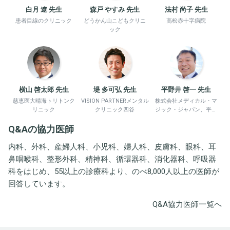
白月 遼 先生
森戸 やすみ 先生
法村 尚子 先生
患者目線のクリニック
どうかん山こどもクリニ
高松赤十字病院
ック
横山 啓太郎 先生
堤 多可弘 先生
平野井 啓一 先生
慈恵医大晴海トリトンク
VISION PARTNERメンタル
株式会社メディカル・マ
リニック
クリニック四谷
ジック・ジャパン、平野
井労働衛生コンサルタン
Q&Aの協力医師
ト事務所
内科、外科、産婦人科、小児科、婦人科、皮膚科、眼科、耳
鼻咽喉科、整形外科、精神科、循環器科、消化器科、呼吸器
科をはじめ、55以上の診療科より、のべ8,000人以上の医師が
回答しています。
Q&A協力医師一覧へ