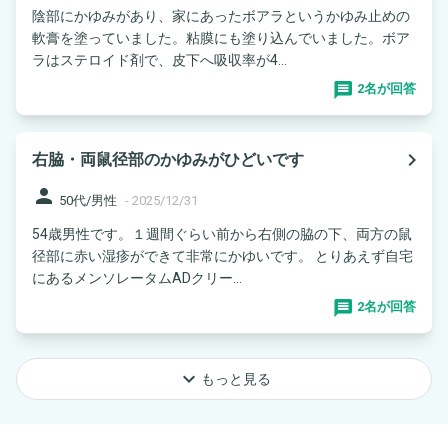
陰部にかゆみがあり、家にあったボアラというかゆみ止めの
軟膏を塗っていました。粘膜にも塗り込んでいました。ボア
ラはステロイド剤で、皮下へ吸収率が4...
2名が回答
navigate_next
右脇・両鼠径部のかゆみがひどいです
person
50代/男性
-
2025/12/31
54歳男性です。１週間ぐらい前から右側の脇の下、両方の鼠
径部に赤い湿疹ができて非常にかゆいです。 とりあえず自宅
にあるメンソレータムADクリー...
2名が回答
keyboard_arrow_down
もっと見る