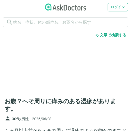
ログイン
search
edit_note
文章で検索する
お腹？へそ周りに痒みのある湿疹がありま
す。
person
30代/男性 -
2026/06/03
１ヶ月以上前からへその周りに湿疹のような物ができてお