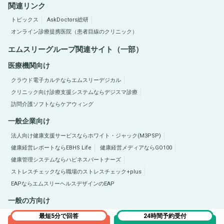
関連リンク
トピックス
AskDoctors総研
オンライン診療提携医院（患者目線のクリニック）
エムスリーグループ関連サイト（一部）
医療機関向け
クラウド電子カルテならエムスリーデジカル
クリニック向け診療支援システムならデジスマ診療
訪問介護ソフトならケアウィング
一般企業向け
法人向け健康支援サービスならホワイト・ジャック(M3PSP)
健康経営レポートならEBHS Life
健康経営メディアならGO100
健康管理システムならハピネスパートナーズ
ストレスチェックなら職場のストレスチェック+plus
EAPならエムスリーヘルスデザインのEAP
一般の方向け
医療総合サイトQLife（キューライフ）
肥満症総合サイトならひまんラボ
最短5分で回答
24時間予約受付