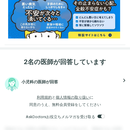
2名の医師が回答しています
navigate_next
小児科の医師が回答
利用規約
と
個人情報の取り扱い
に
同意のうえ、無料会員登録をしてください
AskDoctorsお役立ちメルマガを受け取る
登録すると回答を閲覧することができます。登録すると回答