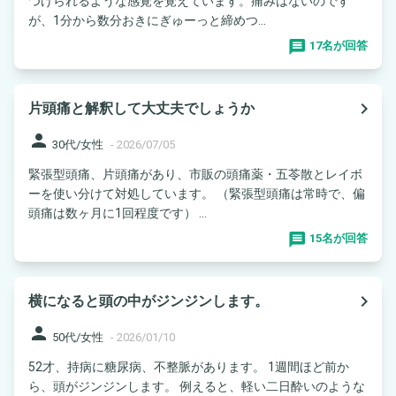
つけられるような感覚を覚えています。痛みはないのです
が、1分から数分おきにぎゅーっと締めつ...
17名が回答
navigate_next
片頭痛と解釈して大丈夫でしょうか
person
30代/女性
-
2026/07/05
緊張型頭痛、片頭痛があり、市販の頭痛薬・五苓散とレイボ
ーを使い分けて対処しています。 （緊張型頭痛は常時で、偏
頭痛は数ヶ月に1回程度です） ...
15名が回答
navigate_next
横になると頭の中がジンジンします。
person
50代/女性
-
2026/01/10
52才、持病に糖尿病、不整脈があります。 1週間ほど前か
ら、頭がジンジンします。 例えると、軽い二日酔いのような