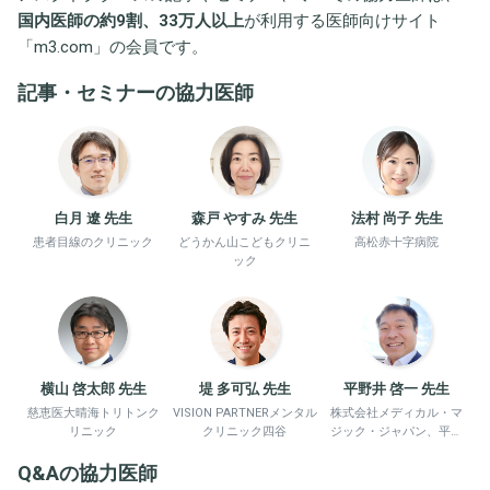
国内医師の約9割、33万人以上
が利用する医師向けサイト
「
m3.com
」の会員です。
記事・セミナーの協力医師
白月 遼 先生
森戸 やすみ 先生
法村 尚子 先生
患者目線のクリニック
どうかん山こどもクリニ
高松赤十字病院
ック
横山 啓太郎 先生
堤 多可弘 先生
平野井 啓一 先生
慈恵医大晴海トリトンク
VISION PARTNERメンタル
株式会社メディカル・マ
リニック
クリニック四谷
ジック・ジャパン、平野
井労働衛生コンサルタン
Q&Aの協力医師
ト事務所