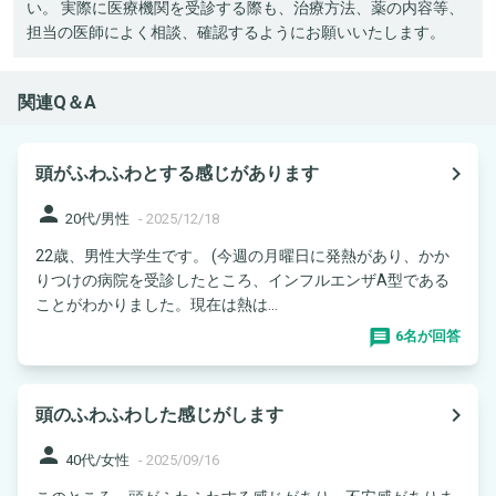
い。 実際に医療機関を受診する際も、治療方法、薬の内容等、
担当の医師によく相談、確認するようにお願いいたします。
関連Q＆A
navigate_next
頭がふわふわとする感じがあります
person
20代/男性
-
2025/12/18
22歳、男性大学生です。 (今週の月曜日に発熱があり、かか
りつけの病院を受診したところ、インフルエンザA型である
ことがわかりました。現在は熱は...
6名が回答
navigate_next
頭のふわふわした感じがします
person
40代/女性
-
2025/09/16