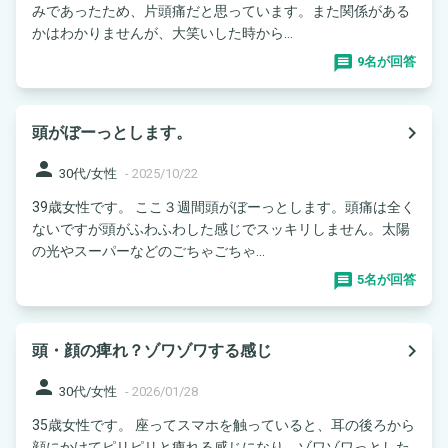
みであったため、片頭痛だと思っています。また関係がある
かはわかりませんが、大笑いした時から...
9名が回答
navigate_next
頭がぼーっとします。
person
30代/女性
-
2025/10/22
39歳女性です。 ここ３週間頭がぼーっとします。頭痛は全く
ないですが頭がふわふわした感じでスッキリしません。太陽
の光やスーパーなどのごちゃごちゃ...
5名が回答
navigate_next
頭・顔の痺れ？ゾワゾワする感じ
person
30代/女性
-
2026/01/28
35歳女性です。 座ってスマホを触っていると、耳の後ろから
顔にかけてピリピリと痺れる感じになり、ゾワゾワっとした