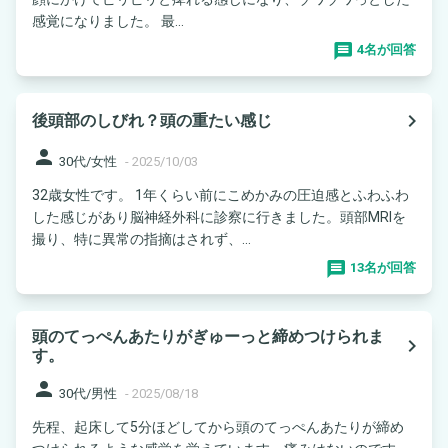
感覚になりました。 最...
4名が回答
navigate_next
後頭部のしびれ？頭の重たい感じ
person
30代/女性
-
2025/10/03
32歳女性です。 1年くらい前にこめかみの圧迫感とふわふわ
した感じがあり脳神経外科に診察に行きました。頭部MRIを
撮り、特に異常の指摘はされず、...
13名が回答
頭のてっぺんあたりがぎゅーっと締めつけられま
navigate_next
す。
person
30代/男性
-
2025/08/18
先程、起床して5分ほどしてから頭のてっぺんあたりが締め