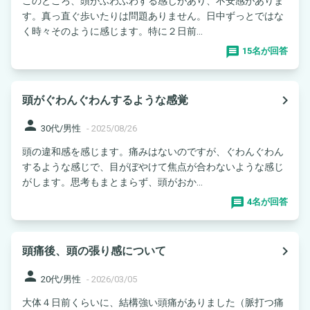
このところ、頭がふわふわする感じがあり、不安感がありま
す。真っ直ぐ歩いたりは問題ありません。日中ずっとではな
く時々そのように感じます。特に２日前...
15名が回答
navigate_next
頭がぐわんぐわんするような感覚
person
30代/男性
-
2025/08/26
頭の違和感を感じます。痛みはないのですが、ぐわんぐわん
するような感じで、目がぼやけて焦点が合わないような感じ
がします。思考もまとまらず、頭がおか...
4名が回答
navigate_next
頭痛後、頭の張り感について
person
20代/男性
-
2026/03/05
大体４日前くらいに、結構強い頭痛がありました（脈打つ痛