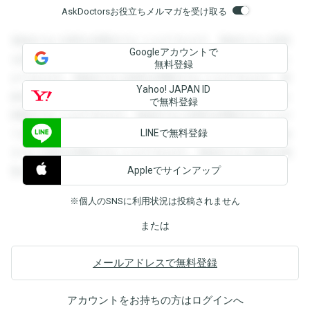
AskDoctorsお役立ちメルマガを受け取る
登録すると回答を閲覧することができます。登録すると回答
Googleアカウントで
を閲覧することができます。登録すると回答を閲覧すること
無料登録
ができます。登録すると回答を閲覧することができます。登
Yahoo! JAPAN ID
録すると回答を閲覧することができます。登録すると回答を
で無料登録
閲覧することができます。登録すると回答を閲覧することが
LINEで無料登録
できます。登録すると回答を閲覧することができます。登録
すると回答を閲覧することができます。登録すると回答を閲
Appleでサインアップ
覧することができます。
※個人のSNSに利用状況は投稿されません
または
メールアドレスで無料登録
アカウントをお持ちの方は
ログイン
へ