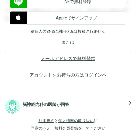
LINEで無料登録
できます。登録すると回答を閲覧することができます。登録
すると回答を閲覧することができます。登録すると回答を閲
Appleでサインアップ
覧することができます。
※個人のSNSに利用状況は投稿されません
または
メールアドレスで無料登録
アカウントをお持ちの方は
ログイン
へ
navigate_next
脳神経内科の医師が回答
利用規約
と
個人情報の取り扱い
に
同意のうえ、無料会員登録をしてください