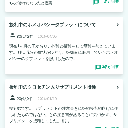
11名が回答
1人が参考になったと投票
navigate_next
授乳中のホメオパシータブレットについて
person
30代/女性
-
2026/04/05
現在1ヶ月の子がおり、搾乳と授乳をして母乳を与えていま
す。 昨日花粉の症状がひどく、妊娠前に服用していたホメオ
パシーのタブレットを服用したので...
3名が回答
navigate_next
授乳中のクロセチン入りサプリメント接種
person
20代/女性
-
2026/01/10
授乳婦です。 サプリメントの注意書きに妊婦授乳婦向けに作
られたものではない。との注意書があることに気づかず、サ
プリメントを接種しました。 眠り...