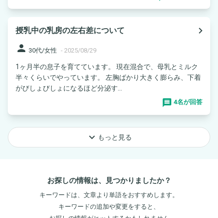
navigate_next
授乳中の乳房の左右差について
person
30代/女性
-
2025/08/29
1ヶ月半の息子を育てています。 現在混合で、母乳とミルク
半々くらいでやっています。 左胸ばかり大きく膨らみ、下着
がびしょびしょになるほど分泌す...
4名が回答
keyboard_arrow_down
もっと見る
お探しの情報は、見つかりましたか？
キーワードは、文章より単語をおすすめします。
キーワードの追加や変更をすると、