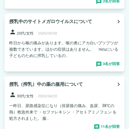
2名が回答
navigate_next
授乳中のサイトメガロウイルスについて
person
20代/女性
-
2026/05/03
昨日から喉の痛みがあります。喉の奥にアカ白いプツプツが
複数できています。ほかの症状はありません。 nicuにいる
子どものために搾乳しているの...
3名が回答
navigate_next
授乳（搾乳）中の薬の服用について
person
30代/女性
-
2026/04/20
一昨日、尿路感染症になり（排尿後の痛み、血尿、38℃の
熱）救急外来で ・セファレキシン ・アセトアミノフェン を
処方されました。 服...
11名が回答