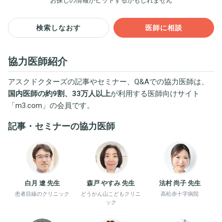
お探しの情報がヒットするかもしれません
検索しなおす
医師に相談
協力医師紹介
アスクドクターズの記事やセミナー、Q&Aでの協力医師は、
国内医師の約9割、33万人以上
が利用する医師向けサイト
「
m3.com
」の会員です。
記事・セミナーの協力医師
白月 遼 先生
森戸 やすみ 先生
法村 尚子 先生
患者目線のクリニック
どうかん山こどもクリニ
高松赤十字病院
ック