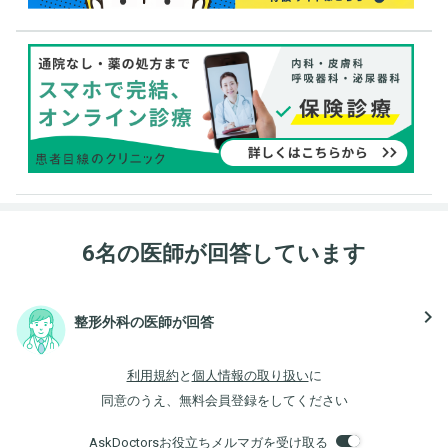
6名の医師が回答しています
navigate_next
整形外科の医師が回答
利用規約
と
個人情報の取り扱い
に
同意のうえ、無料会員登録をしてください
AskDoctorsお役立ちメルマガを受け取る