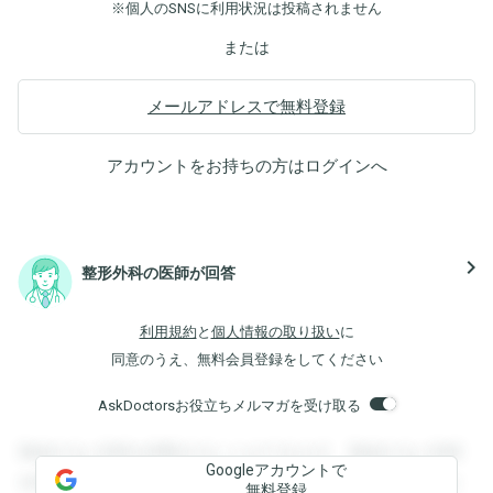
※個人のSNSに利用状況は投稿されません
または
メールアドレスで無料登録
アカウントをお持ちの方は
ログイン
へ
navigate_next
整形外科の医師が回答
利用規約
と
個人情報の取り扱い
に
同意のうえ、無料会員登録をしてください
AskDoctorsお役立ちメルマガを受け取る
登録すると回答を閲覧することができます。登録すると回答
Googleアカウントで
を閲覧することができます。登録すると回答を閲覧すること
無料登録