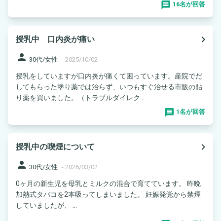
16名が回答
navigate_next
授乳中 口内炎が痛い
person
30代/女性
-
2025/10/02
授乳をしていますが口内炎が痛くて困っています。産院でだ
してもらった塗り薬では治らず、いつもすぐ治せる市販の貼
り薬を買いました。（トラブルダイレク...
1名が回答
navigate_next
授乳中の喫煙について
person
30代/女性
-
2026/03/02
0ヶ月の新生児を母乳とミルクの混合で育てています。 昨晩
加熱式タバコを2本吸ってしまいました。 妊娠発覚から禁煙
していましたが、 ...