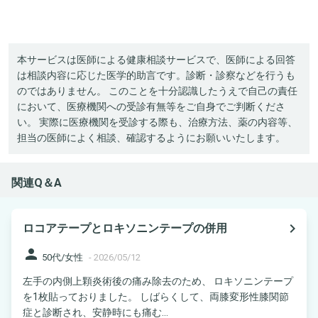
本サービスは医師による健康相談サービスで、医師による回答
は相談内容に応じた医学的助言です。診断・診察などを行うも
のではありません。 このことを十分認識したうえで自己の責任
において、医療機関への受診有無等をご自身でご判断くださ
い。 実際に医療機関を受診する際も、治療方法、薬の内容等、
担当の医師によく相談、確認するようにお願いいたします。
関連Q＆A
navigate_next
ロコアテープとロキソニンテープの併用
person
50代/女性
-
2026/05/12
左手の内側上顆炎術後の痛み除去のため、 ロキソニンテープ
を1枚貼っておりました。 しばらくして、両膝変形性膝関節
症と診断され、安静時にも痛む...