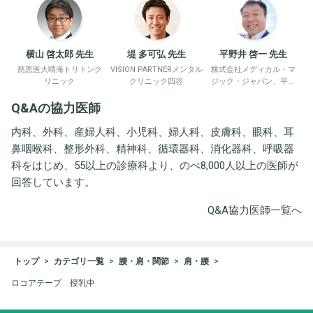
横山 啓太郎 先生
堤 多可弘 先生
平野井 啓一 先生
慈恵医大晴海トリトンク
VISION PARTNERメンタル
株式会社メディカル・マ
リニック
クリニック四谷
ジック・ジャパン、平野
井労働衛生コンサルタン
Q&Aの協力医師
ト事務所
内科、外科、産婦人科、小児科、婦人科、皮膚科、眼科、耳
鼻咽喉科、整形外科、精神科、循環器科、消化器科、呼吸器
科をはじめ、55以上の診療科より、のべ8,000人以上の医師が
回答しています。
Q&A協力医師一覧へ
トップ
カテゴリ一覧
腰・肩・関節
肩・腰
ロコアテープ 授乳中