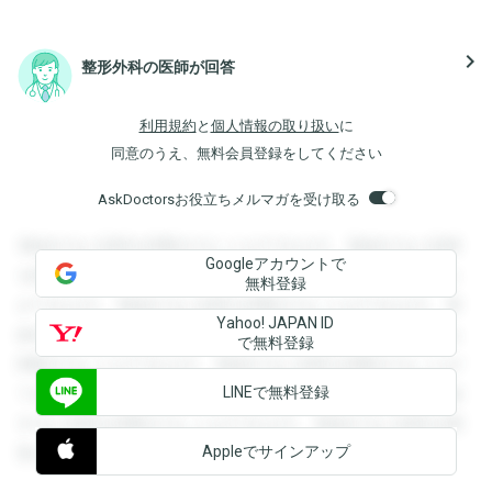
navigate_next
整形外科の医師が回答
利用規約
と
個人情報の取り扱い
に
同意のうえ、無料会員登録をしてください
AskDoctorsお役立ちメルマガを受け取る
登録すると回答を閲覧することができます。登録すると回答
Googleアカウントで
を閲覧することができます。登録すると回答を閲覧すること
無料登録
ができます。登録すると回答を閲覧することができます。登
Yahoo! JAPAN ID
録すると回答を閲覧することができます。登録すると回答を
で無料登録
閲覧することができます。登録すると回答を閲覧することが
LINEで無料登録
できます。登録すると回答を閲覧することができます。登録
すると回答を閲覧することができます。登録すると回答を閲
Appleでサインアップ
覧することができます。