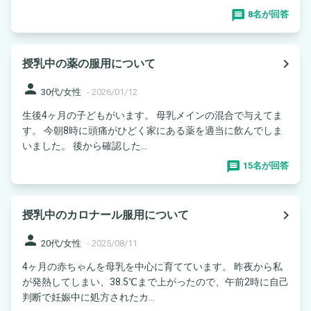
8名が回答
navigate_next
授乳中の薬の服用について
person
30代/女性
-
2026/01/12
生後4ヶ月の子どもがいます。 母乳メインの混合で与えてま
す。 今朝8時に頭痛がひどく家にある薬を適当に飲んでしま
いました。 後から確認した...
15名が回答
navigate_next
授乳中のカロナール服用について
person
20代/女性
-
2025/08/11
4ヶ月の赤ちゃんを母乳を中心に育てています。 昨夜から私
が発熱してしまい、38.5℃まで上がったので、午前2時に自己
判断で妊娠中に処方されたカ...