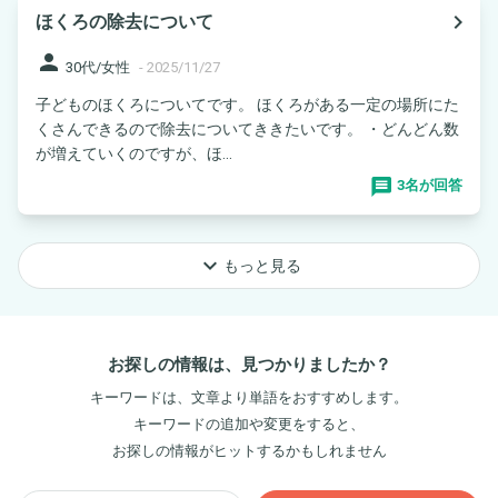
navigate_next
ほくろの除去について
person
30代/女性
-
2025/11/27
子どものほくろについてです。 ほくろがある一定の場所にた
くさんできるので除去についてききたいです。 ・どんどん数
が増えていくのですが、ほ...
3名が回答
keyboard_arrow_down
もっと見る
お探しの情報は、見つかりましたか？
キーワードは、文章より単語をおすすめします。
キーワードの追加や変更をすると、
お探しの情報がヒットするかもしれません