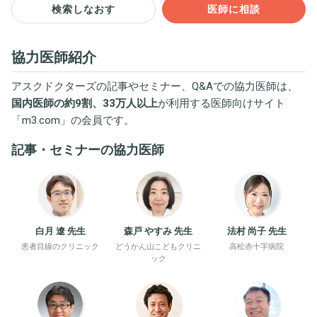
検索しなおす
医師に相談
協力医師紹介
アスクドクターズの記事やセミナー、Q&Aでの協力医師は、
国内医師の約9割、33万人以上
が利用する医師向けサイト
「
m3.com
」の会員です。
記事・セミナーの協力医師
白月 遼 先生
森戸 やすみ 先生
法村 尚子 先生
患者目線のクリニック
どうかん山こどもクリニ
高松赤十字病院
ック