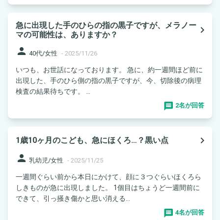
急に出現した手のひらの指の黒子ですが、メラノー
navigate_next
マの可能性は、ありますか？
person
40代/女性
-
2025/11/26
いつも、お世話になっております。 急に、約一週間ほど前に
出現した、手のひら側の指の黒子ですが、今、切除後の病理
検査の結果待ちです。 ...
2名が回答
navigate_next
1歳10ヶ月のこども、急にほくろ…？黒い点
person
乳幼児/女性
-
2025/11/25
一週間ぐらい前から本日にかけて、顔に３つぐらいほくろら
しきものが急に出現しました。 1個目はちょうど一週間前に
できて、引っ掻き傷かと思い消える...
4名が回答