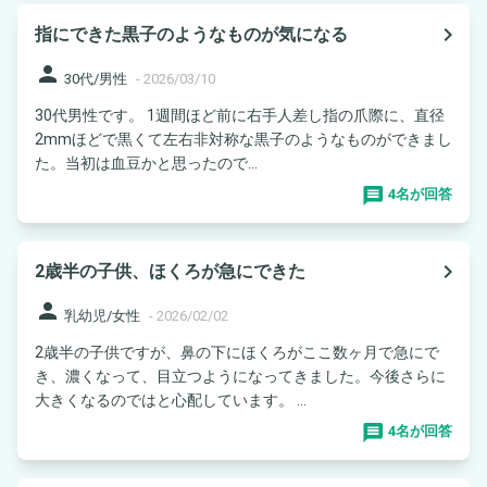
navigate_next
指にできた黒子のようなものが気になる
person
30代/男性
-
2026/03/10
30代男性です。 1週間ほど前に右手人差し指の爪際に、直径
2mmほどで黒くて左右非対称な黒子のようなものができまし
た。当初は血豆かと思ったので...
4名が回答
navigate_next
2歳半の子供、ほくろが急にできた
person
乳幼児/女性
-
2026/02/02
2歳半の子供ですが、鼻の下にほくろがここ数ヶ月で急にで
き、濃くなって、目立つようになってきました。今後さらに
大きくなるのではと心配しています。 ...
4名が回答