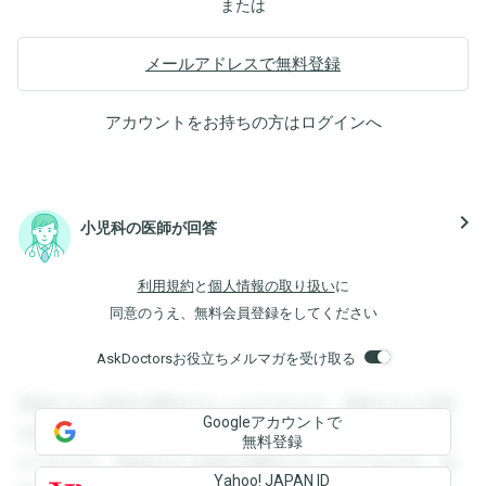
または
メールアドレスで無料登録
アカウントをお持ちの方は
ログイン
へ
navigate_next
小児科の医師が回答
利用規約
と
個人情報の取り扱い
に
同意のうえ、無料会員登録をしてください
AskDoctorsお役立ちメルマガを受け取る
登録すると回答を閲覧することができます。登録すると回答
Googleアカウントで
を閲覧することができます。登録すると回答を閲覧すること
無料登録
ができます。登録すると回答を閲覧することができます。登
Yahoo! JAPAN ID