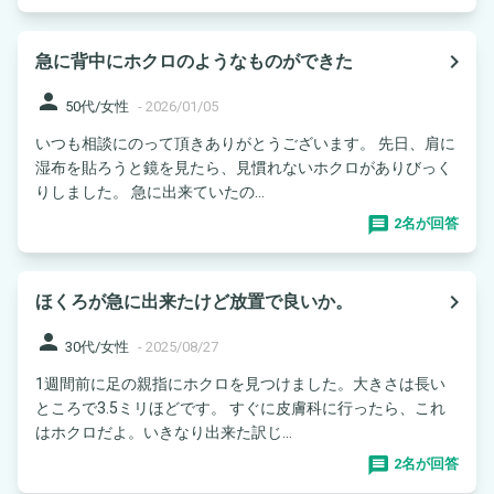
navigate_next
急に背中にホクロのようなものができた
person
50代/女性
-
2026/01/05
いつも相談にのって頂きありがとうございます。 先日、肩に
湿布を貼ろうと鏡を見たら、見慣れないホクロがありびっく
りしました。 急に出来ていたの...
2名が回答
navigate_next
ほくろが急に出来たけど放置で良いか。
person
30代/女性
-
2025/08/27
1週間前に足の親指にホクロを見つけました。大きさは長い
ところで3.5ミリほどです。 すぐに皮膚科に行ったら、これ
はホクロだよ。いきなり出来た訳じ...
2名が回答