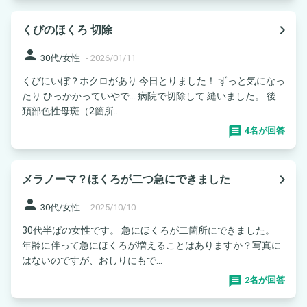
navigate_next
くびのほくろ 切除
person
30代/女性
-
2026/01/11
くびにいぼ？ホクロがあり 今日とりました！ ずっと気になっ
たり ひっかかっていやで… 病院で切除して 縫いました。 後
頚部色性母斑（2箇所...
4名が回答
navigate_next
メラノーマ？ほくろが二つ急にできました
person
30代/女性
-
2025/10/10
30代半ばの女性です。 急にほくろが二箇所にできました。
年齢に伴って急にほくろが増えることはありますか？写真に
はないのですが、おしりにもで...
2名が回答