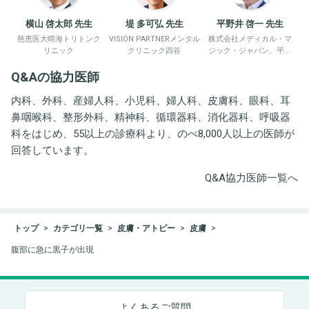
横山 啓太郎 先生
堤 多可弘 先生
平野井 啓一 先生
慈恵医大晴海トリトンク
VISION PARTNERメンタル
株式会社メディカル・マ
リニック
クリニック四谷
ジック・ジャパン、平野
井労働衛生コンサルタン
Q&Aの協力医師
ト事務所
内科、外科、産婦人科、小児科、婦人科、皮膚科、眼科、耳
鼻咽喉科、整形外科、精神科、循環器科、消化器科、呼吸器
科をはじめ、55以上の診療科より、のべ8,000人以上の医師が
回答しています。
Q&A協力医師一覧へ
トップ
カテゴリ一覧
皮膚・アトピー
皮膚
腹部に急に黒子が出現
よくあるご質問