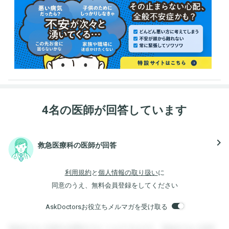
4名の医師が回答しています
navigate_next
救急医療科の医師が回答
利用規約
と
個人情報の取り扱い
に
同意のうえ、無料会員登録をしてください
AskDoctorsお役立ちメルマガを受け取る
登録すると回答を閲覧することができます。登録すると回答