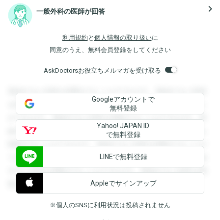
navigate_next
一般外科の医師が回答
利用規約
と
個人情報の取り扱い
に
同意のうえ、無料会員登録をしてください
AskDoctorsお役立ちメルマガを受け取る
登録すると回答を閲覧することができます。登録すると回答
Googleアカウントで
を閲覧することができます。登録すると回答を閲覧すること
無料登録
ができます。登録すると回答を閲覧することができます。登
Yahoo! JAPAN ID
録すると回答を閲覧することができます。登録すると回答を
で無料登録
閲覧することができます。登録すると回答を閲覧することが
LINEで無料登録
できます。登録すると回答を閲覧することができます。登録
すると回答を閲覧することができます。登録すると回答を閲
Appleでサインアップ
覧することができます。
※個人のSNSに利用状況は投稿されません