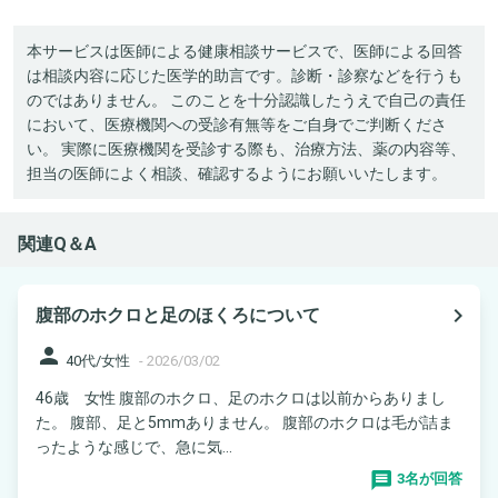
本サービスは医師による健康相談サービスで、医師による回答
は相談内容に応じた医学的助言です。診断・診察などを行うも
のではありません。 このことを十分認識したうえで自己の責任
において、医療機関への受診有無等をご自身でご判断くださ
い。 実際に医療機関を受診する際も、治療方法、薬の内容等、
担当の医師によく相談、確認するようにお願いいたします。
関連Q＆A
navigate_next
腹部のホクロと足のほくろについて
person
40代/女性
-
2026/03/02
46歳 女性 腹部のホクロ、足のホクロは以前からありまし
た。 腹部、足と5mmありません。 腹部のホクロは毛が詰ま
ったような感じで、急に気...
3名が回答