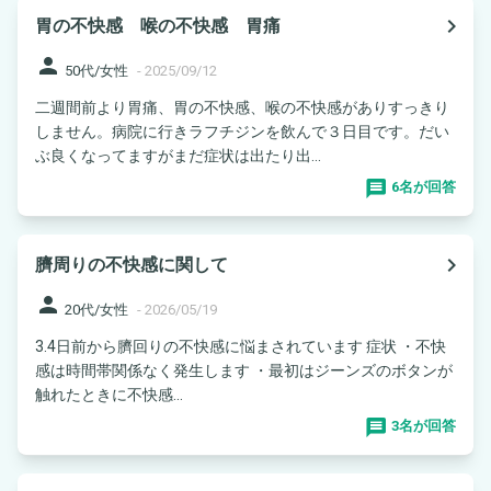
navigate_next
胃の不快感 喉の不快感 胃痛
person
50代/女性
-
2025/09/12
二週間前より胃痛、胃の不快感、喉の不快感がありすっきり
しません。病院に行きラフチジンを飲んで３日目です。だい
ぶ良くなってますがまだ症状は出たり出...
6名が回答
navigate_next
臍周りの不快感に関して
person
20代/女性
-
2026/05/19
3.4日前から臍回りの不快感に悩まされています 症状 ・不快
感は時間帯関係なく発生します ・最初はジーンズのボタンが
触れたときに不快感...
3名が回答