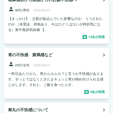
person
40代/男性
-
2026/06/23
【きっかけ】 - 父親が咳込んでいた影響なのか、うつされた
のか （未受診、持病あり、今はひどくはないが時折気にな
る）家中風邪気味😷 【...
12名が回答
navigate_next
胃の不快感 膨満感など
person
20代/女性
-
2026/06/01
一昨日あたりから、胃がムカムカ？と言うか不快感がありま
す。ずっとではなくときたまキュッと胃が締め付けられる感
じがします。それと、ご飯を食べたらす...
9名が回答
navigate_next
睾丸の不快感について