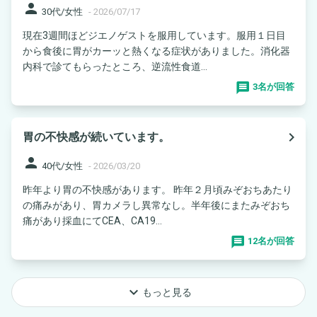
person
30代/女性
-
2026/07/17
現在3週間ほどジエノゲストを服用しています。服用１日目
から食後に胃がカーッと熱くなる症状がありました。消化器
内科で診てもらったところ、逆流性食道...
3名が回答
navigate_next
胃の不快感が続いています。
person
40代/女性
-
2026/03/20
昨年より胃の不快感があります。 昨年２月頃みぞおちあたり
の痛みがあり、胃カメラし異常なし。半年後にまたみぞおち
痛があり採血にてCEA、CA19...
12名が回答
keyboard_arrow_down
もっと見る