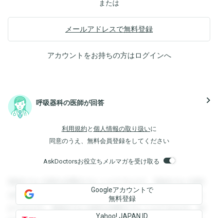
または
メールアドレスで無料登録
アカウントをお持ちの方は
ログイン
へ
navigate_next
呼吸器科の医師が回答
利用規約
と
個人情報の取り扱い
に
同意のうえ、無料会員登録をしてください
AskDoctorsお役立ちメルマガを受け取る
登録すると回答を閲覧することができます。登録すると回答
Googleアカウントで
を閲覧することができます。登録すると回答を閲覧すること
無料登録
ができます。登録すると回答を閲覧することができます。登
Yahoo! JAPAN ID