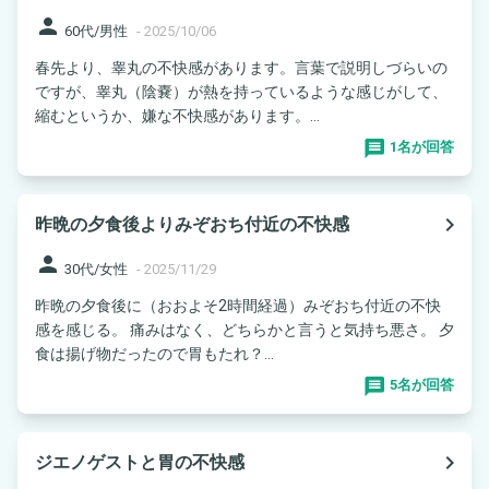
person
60代/男性
-
2025/10/06
春先より、睾丸の不快感があります。言葉で説明しづらいの
ですが、睾丸（陰嚢）が熱を持っているような感じがして、
縮むというか、嫌な不快感があります。...
1名が回答
navigate_next
昨晩の夕食後よりみぞおち付近の不快感
person
30代/女性
-
2025/11/29
昨晩の夕食後に（おおよそ2時間経過）みぞおち付近の不快
感を感じる。 痛みはなく、どちらかと言うと気持ち悪さ。 夕
食は揚げ物だったので胃もたれ？...
5名が回答
navigate_next
ジエノゲストと胃の不快感