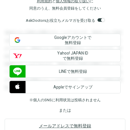
利用規約
と
個人情報の取り扱い
に
同意のうえ、無料会員登録をしてください
AskDoctorsお役立ちメルマガを受け取る
登録すると回答を閲覧することができます。登録すると回答
Googleアカウントで
を閲覧することができます。登録すると回答を閲覧すること
無料登録
ができます。登録すると回答を閲覧することができます。登
Yahoo! JAPAN ID
録すると回答を閲覧することができます。登録すると回答を
で無料登録
閲覧することができます。登録すると回答を閲覧することが
LINEで無料登録
できます。登録すると回答を閲覧することができます。登録
すると回答を閲覧することができます。登録すると回答を閲
Appleでサインアップ
覧することができます。
※個人のSNSに利用状況は投稿されません
または
メールアドレスで無料登録