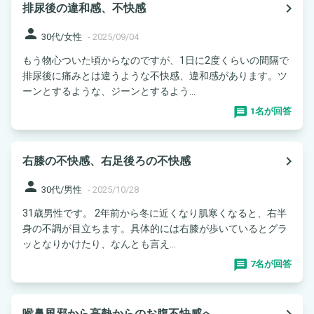
navigate_next
排尿後の違和感、不快感
person
30代/女性
-
2025/09/04
もう物心ついた頃からなのですが、1日に2度くらいの間隔で
排尿後に痛みとは違うような不快感、違和感があります。ツ
ーンとするような、ジーンとするよう...
1名が回答
navigate_next
右膝の不快感、右足後ろの不快感
person
30代/男性
-
2025/10/28
31歳男性です。 2年前から冬に近くなり肌寒くなると、右半
身の不調が目立ちます。具体的には右膝が歩いているとグラ
ッとなりかけたり、なんとも言え...
7名が回答
navigate_next
喉鼻風邪から高熱からのお腹不快感へ