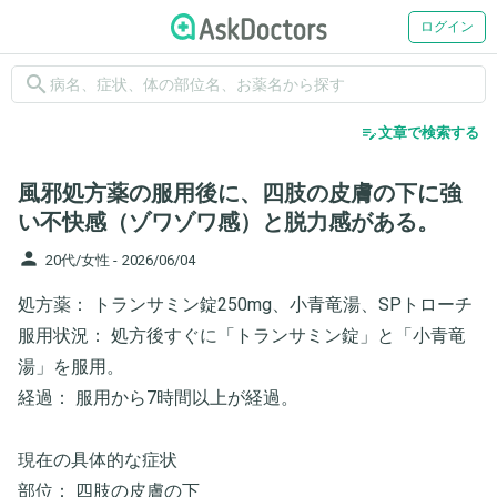
ログイン
search
edit_note
文章で検索する
風邪処方薬の服用後に、四肢の皮膚の下に強
い不快感（ゾワゾワ感）と脱力感がある。
person
20代/女性 -
2026/06/04
​処方薬： トランサミン錠250mg、小青竜湯、SPトローチ
​服用状況： 処方後すぐに「トランサミン錠」と「小青竜
湯」を服用。
​経過： 服用から7時間以上が経過。
現在の具体的な症状
​部位： 四肢の皮膚の下