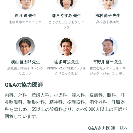
白月 遼 先生
森戸 やすみ 先生
法村 尚子 先生
患者目線のクリニック
どうかん山こどもクリニ
高松赤十字病院
ック
横山 啓太郎 先生
堤 多可弘 先生
平野井 啓一 先生
慈恵医大晴海トリトンク
VISION PARTNERメンタル
株式会社メディカル・マ
リニック
クリニック四谷
ジック・ジャパン、平野
井労働衛生コンサルタン
Q&Aの協力医師
ト事務所
内科、外科、産婦人科、小児科、婦人科、皮膚科、眼科、耳
鼻咽喉科、整形外科、精神科、循環器科、消化器科、呼吸器
科をはじめ、55以上の診療科より、のべ8,000人以上の医師が
回答しています。
Q&A協力医師一覧へ