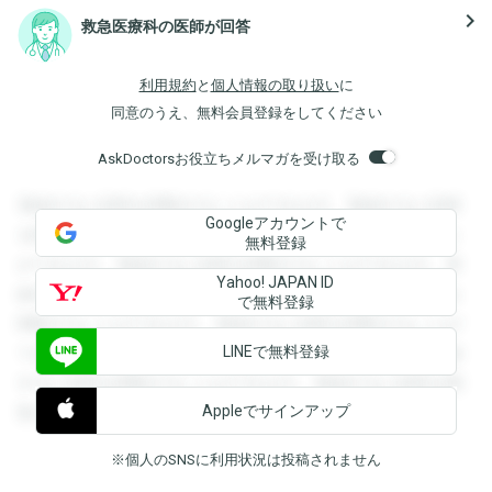
navigate_next
救急医療科の医師が回答
利用規約
と
個人情報の取り扱い
に
同意のうえ、無料会員登録をしてください
AskDoctorsお役立ちメルマガを受け取る
登録すると回答を閲覧することができます。登録すると回答
Googleアカウントで
を閲覧することができます。登録すると回答を閲覧すること
無料登録
ができます。登録すると回答を閲覧することができます。登
Yahoo! JAPAN ID
録すると回答を閲覧することができます。登録すると回答を
で無料登録
閲覧することができます。登録すると回答を閲覧することが
LINEで無料登録
できます。登録すると回答を閲覧することができます。登録
すると回答を閲覧することができます。登録すると回答を閲
Appleでサインアップ
覧することができます。
※個人のSNSに利用状況は投稿されません