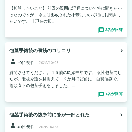
【相談したいこと】 前回の質問は浮腫について特に聞きたか
ったのですが、今回は形成された小帯について特にお聞きし
たいです。 【現在の状...
2名が回答
navigate_next
包茎手術後の裏筋のコリコリ
person
40代/男性
-
2025/10/08
質問させてください。４５歳の既婚中年です。 仮性包茎でし
たが、老後介護を見据えて、２か月ほど前に、自費治療で、
亀頭直下の包茎手術をしました。 ...
1名が回答
navigate_next
包茎手術後の抜糸前に糸が一部とれた
person
40代/男性
-
2026/04/23