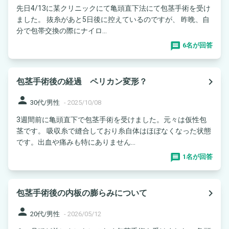
先日4/13に某クリニックにて亀頭直下法にて包茎手術を受け
ました。 抜糸があと5日後に控えているのですが、 昨晩、自
分で包帯交換の際にナイロ...
6名が回答
navigate_next
包茎手術後の経過 ペリカン変形？
person
30代/男性
-
2025/10/08
3週間前に亀頭直下で包茎手術を受けました。元々は仮性包
茎です。 吸収糸で縫合しており糸自体はほぼなくなった状態
です。出血や痛みも特にありません...
1名が回答
navigate_next
包茎手術後の内板の膨らみについて
person
20代/男性
-
2026/05/12