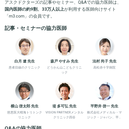
アスクドクターズの記事やセミナー、Q&Aでの協力医師は、
国内医師の約9割、33万人以上
が利用する医師向けサイト
「
m3.com
」の会員です。
記事・セミナーの協力医師
白月 遼 先生
森戸 やすみ 先生
法村 尚子 先生
患者目線のクリニック
どうかん山こどもクリニ
高松赤十字病院
ック
横山 啓太郎 先生
堤 多可弘 先生
平野井 啓一 先生
慈恵医大晴海トリトンク
VISION PARTNERメンタル
株式会社メディカル・マ
リニック
クリニック四谷
ジック・ジャパン、平野
井労働衛生コンサルタン
Q&Aの協力医師
ト事務所