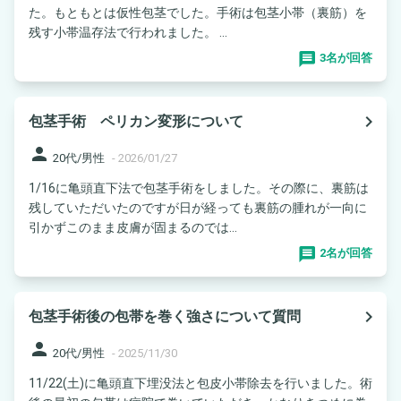
た。もともとは仮性包茎でした。手術は包茎小帯（裏筋）を
残す小帯温存法で行われました。 ...
3名が回答
navigate_next
包茎手術 ペリカン変形について
person
20代/男性
-
2026/01/27
1/16に亀頭直下法で包茎手術をしました。その際に、裏筋は
残していただいたのですが日が経っても裏筋の腫れが一向に
引かずこのまま皮膚が固まるのでは...
2名が回答
navigate_next
包茎手術後の包帯を巻く強さについて質問
person
20代/男性
-
2025/11/30
11/22(土)に亀頭直下埋没法と包皮小帯除去を行いました。術