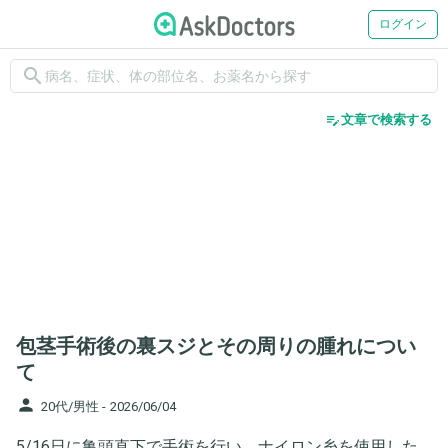
ログイン
search
edit_note
文章で検索する
包茎手術後の裏スジとその周りの腫れについ
て
person
20代/男性 -
2026/06/04
5/16日に亀頭直下で手術を行い、ナイロン糸を使用した