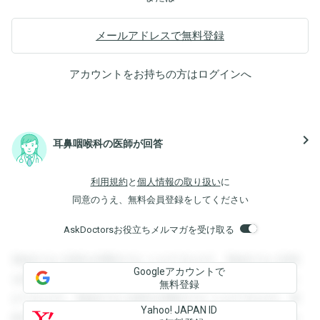
メールアドレスで無料登録
アカウントをお持ちの方は
ログイン
へ
navigate_next
耳鼻咽喉科の医師が回答
利用規約
と
個人情報の取り扱い
に
同意のうえ、無料会員登録をしてください
AskDoctorsお役立ちメルマガを受け取る
登録すると回答を閲覧することができます。登録すると回答
Googleアカウントで
を閲覧することができます。登録すると回答を閲覧すること
無料登録
ができます。登録すると回答を閲覧することができます。登
Yahoo! JAPAN ID
録すると回答を閲覧することができます。登録すると回答を