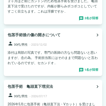
２ヶ月ほど前にカントンのため包茎手術を受けました。 亀頭
直下法で受けたのですが、内板が膨らみボコボコとしていて
すごく目立ちます。これは浮腫ですか...
2名が回答
navigate_next
包茎手術後の傷の開きについて
person
30代/男性
-
2025/12/02
添付は局部の写真です。専門の医師の方なら問題ないと思い
ますが、念の為。 手術担当医にはそのままで問題ないと言わ
れているのですが、セカンドオ...
1名が回答
navigate_next
包茎手術 亀頭直下埋没法
person
30代/男性
-
2026/07/17
2026年5月に包茎手術（亀頭直下法・Vカット）を受けまし