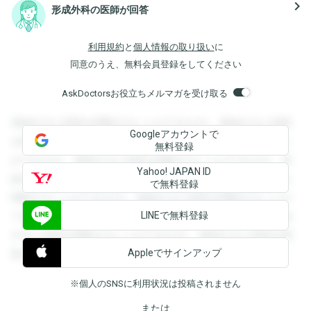
navigate_next
形成外科の医師が回答
利用規約
と
個人情報の取り扱い
に
同意のうえ、無料会員登録をしてください
AskDoctorsお役立ちメルマガを受け取る
登録すると回答を閲覧することができます。登録すると回答
Googleアカウントで
を閲覧することができます。登録すると回答を閲覧すること
無料登録
ができます。登録すると回答を閲覧することができます。登
Yahoo! JAPAN ID
録すると回答を閲覧することができます。登録すると回答を
で無料登録
閲覧することができます。登録すると回答を閲覧することが
LINEで無料登録
できます。登録すると回答を閲覧することができます。登録
すると回答を閲覧することができます。登録すると回答を閲
Appleでサインアップ
覧することができます。
※個人のSNSに利用状況は投稿されません
または