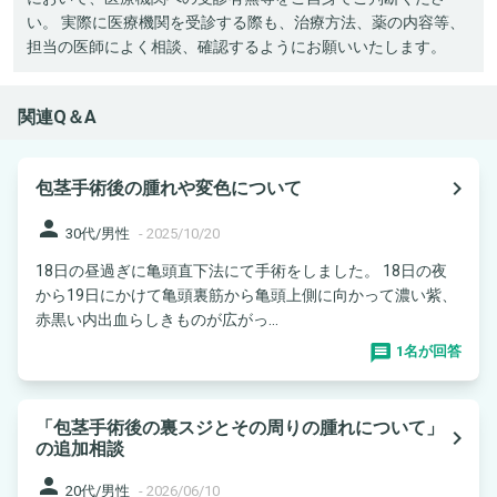
い。 実際に医療機関を受診する際も、治療方法、薬の内容等、
担当の医師によく相談、確認するようにお願いいたします。
関連Q＆A
navigate_next
包茎手術後の腫れや変色について
person
30代/男性
-
2025/10/20
18日の昼過ぎに亀頭直下法にて手術をしました。 18日の夜
から19日にかけて亀頭裏筋から亀頭上側に向かって濃い紫、
赤黒い内出血らしきものが広がっ...
1名が回答
「包茎手術後の裏スジとその周りの腫れについて」
navigate_next
の追加相談
person
20代/男性
-
2026/06/10